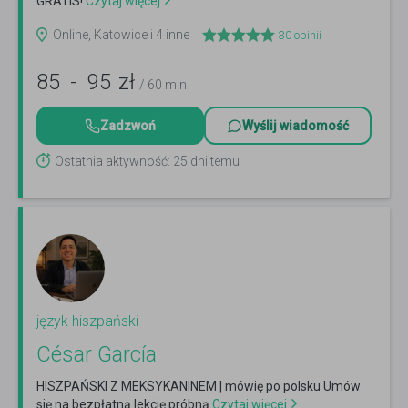
GRATIS!
Czytaj więcej
Online, Katowice i 4 inne
30
opinii
85
-
95
zł
/ 60 min
Zadzwoń
Wyślij wiadomość
Ostatnia aktywność: 25 dni temu
język hiszpański
César García
HISZPAŃSKI Z MEKSYKANINEM | mówię po polsku Umów
się na bezpłatną lekcję próbną
Czytaj więcej