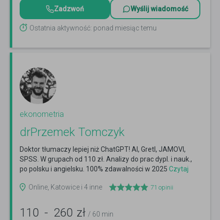
Zadzwoń
Wyślij wiadomość
Ostatnia aktywność: ponad miesiąc temu
ekonometria
drPrzemek Tomczyk
Doktor tłumaczy lepiej niż ChatGPT! AI, Gretl, JAMOVI,
SPSS. W grupach od 110 zł. Analizy do prac dypl. i nauk.,
po polsku i angielsku. 100% zdawalności w 2025
Czytaj
więcej
Online, Katowice i 4 inne
71
opinii
110
-
260
zł
/ 60 min