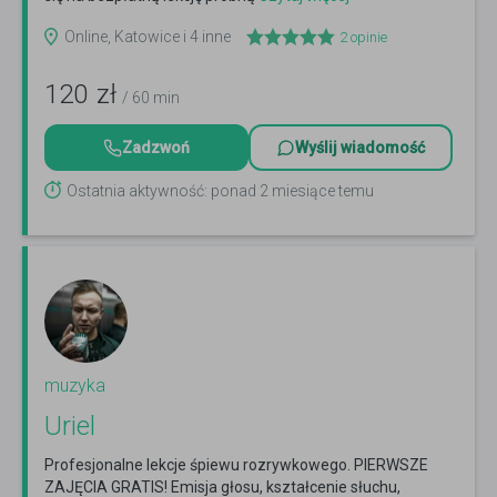
Online, Katowice i 4 inne
2
opinie
120
zł
/ 60 min
Zadzwoń
Wyślij wiadomość
Ostatnia aktywność: ponad 2 miesiące temu
muzyka
Uriel
Profesjonalne lekcje śpiewu rozrywkowego. PIERWSZE
ZAJĘCIA GRATIS! Emisja głosu, kształcenie słuchu,