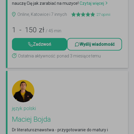
nauczę Cię jak zarabiać na muzyce!
Czytaj więcej
Online, Katowice i 7 innych
27
opinii
1
-
150
zł
/ 45 min
Zadzwoń
Wyślij wiadomość
Ostatnia aktywność: ponad 3 miesiące temu
język polski
Maciej Bojda
Dr literaturoznawstwa - przygotowanie do matury i