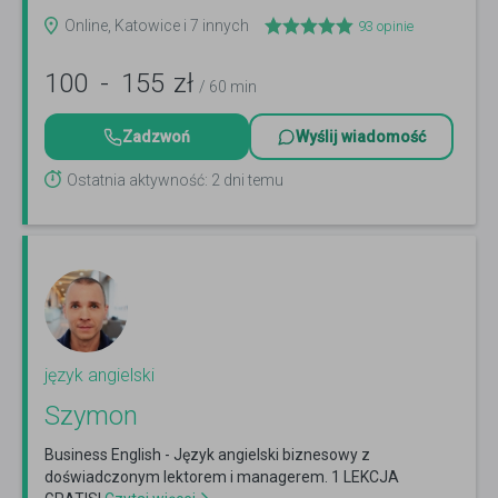
ONLINE
Czytaj więcej
Online, Katowice i 7 innych
93
opinie
100
-
155
zł
/ 60 min
Zadzwoń
Wyślij wiadomość
Ostatnia aktywność: 2 dni temu
język angielski
Szymon
Business English - Język angielski biznesowy z
doświadczonym lektorem i managerem. 1 LEKCJA