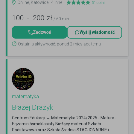
Online, Katowice i 4 inne
51
opinii
100
-
200
zł
/ 60 min
Zadzwoń
Wyślij wiadomość
Ostatnia aktywność: ponad 2 miesiące temu
matematyka
Błażej Drażyk
Centrum Edukacji → Matematyka 2024/2025 - Matura -
Egzamin ósmoklasisty Bieżący materiał Szkoła
Podstawowa oraz Szkoła Średnia STACJONARNIE i