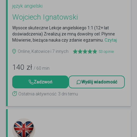
język angielski
Wojciech Ignatowski
Wysoce skuteczne Lekcje angielskiego 1:1 (12+ lat
doświadczenia) Zrealizuj ze mną dowolny cel: Płynne
Mówienie, bieżąca nauka czy zdanie egzaminu.
Czytaj
więcej
Online, Katowice i 7 innych
53
opinie
140
zł
/ 60 min
Zadzwoń
Wyślij wiadomość
Ostatnia aktywność: 3 dni temu