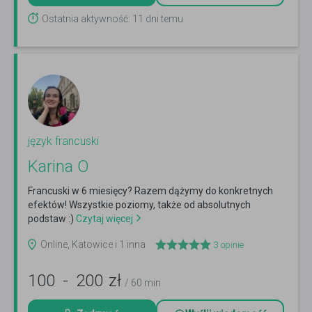
Ostatnia aktywność: 11 dni temu
język francuski
Karina O
Francuski w 6 miesięcy? Razem dążymy do konkretnych
efektów! Wszystkie poziomy, także od absolutnych
podstaw :)
Czytaj więcej
Online, Katowice i 1 inna
3
opinie
100
-
200
zł
/ 60 min