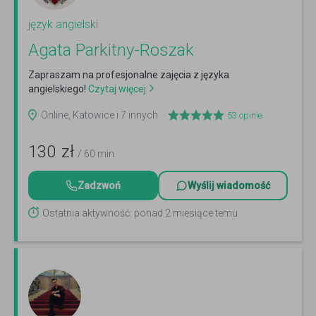
język angielski
Agata Parkitny-Roszak
Zapraszam na profesjonalne zajęcia z języka
angielskiego!
Czytaj więcej
Online, Katowice i 7 innych
53
opinie
130
zł
/ 60 min
Zadzwoń
Wyślij wiadomość
Ostatnia aktywność: ponad 2 miesiące temu