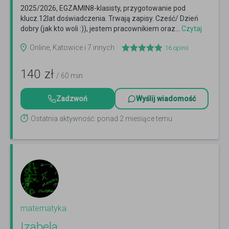
2025/2026, EGZAMIN8-klasisty, przygotowanie pod
klucz.12lat doświadczenia. Trwają zapisy. Cześć/ Dzień
dobry (jak kto woli :)), jestem pracownikiem oraz...
Czytaj
więcej
Online, Katowice i 7 innych
16
opinii
140
zł
/ 60 min
Zadzwoń
Wyślij wiadomość
Ostatnia aktywność: ponad 2 miesiące temu
matematyka
Izabela