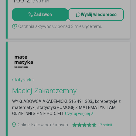
100
zł
/ 90 min
Zadzwoń
Wyślij wiadomość
Ostatnia aktywność: ponad 3 miesiące temu
statystyka
Maciej Zakarczemny
WYKŁADOWCA AKADEMICKI, 516 491 303,, korepetycje z
matematyki, statystyki POMOGĘ Z MATEMATYKI TAM
GDZIE INNI SIĘ NIE PODJELI.
Czytaj więcej
Online, Katowice i 7 innych
17
opinii