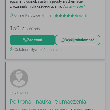
egzaminu ósmoklasisty na prostym schemacie
zrozumiałym dla każdego ucznia.
Czytaj więcej
Online, Katowice i 4 inne
66
opinii
150
zł
/ 60 min
Zadzwoń
Wyślij wiadomość
Ostatnia aktywność: 9 dni temu
język włoski
Poltrona - nauka i tłumaczenia