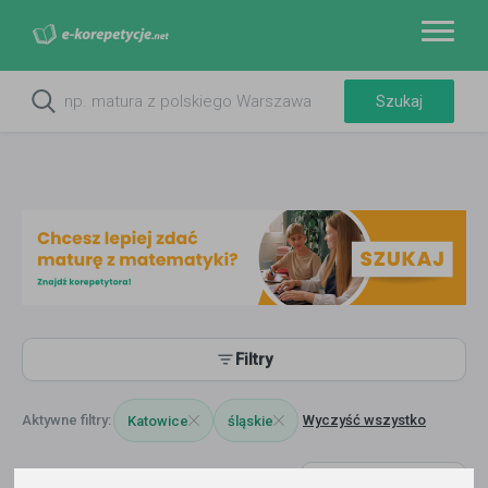
Filtry
Wyczyść wszystko
Katowice
śląskie
5704
korepetytorów
Trafność
Sortuj: