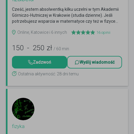
Cześć, jestem absolwentką kilku uczelni w tym Akademii
Górniczo-Hutniczej w Krakowie (studia dzienne). Jeśli
potrzebujesz wsparcia w matematyce czy też w fizyce...
Czytaj więcej
Online, Katowice i 6 innych
16
opinii
150
-
250
zł
/ 60 min
Zadzwoń
Wyślij wiadomość
Ostatnia aktywność: 28 dni temu
fizyka