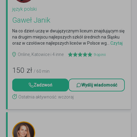
język polski
Gaweł Janik
Na co dzień uczę w dwujęzycznym liceum znajdującym się
na drugim miejscu najlepszych szkół średnich na Śląsku
oraz w czołówce najlepszych liceów w Polsce wg...
Czytaj
więcej
Online, Katowice i 4 inne
9
opinii
150
zł
/ 60 min
Zadzwoń
Wyślij wiadomość
Ostatnia aktywność: wczoraj