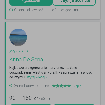
Zadzwoń
Wyślij wiadomość
Ostatnia aktywność: ponad 3 miesiące temu
język włoski
Anna De Sena
Najlepsze przygotowanie merytoryczne, duże
doświadczenie, elastyczny grafik - zapraszam na włoski
do Rzymu!
Czytaj więcej
Online, Katowice i 4 inne
19
opinii
90
-
150
zł
/ 60 min