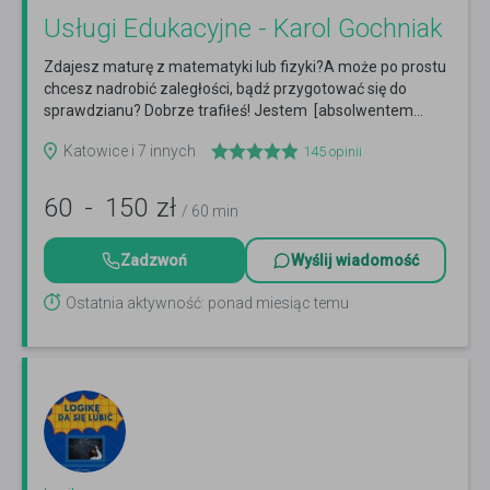
Usługi Edukacyjne - Karol Gochniak
Zdajesz maturę z matematyki lub fizyki?A może po prostu
chcesz nadrobić zaległości, bądź przygotować się do
sprawdzianu? Dobrze trafiłeś! Jestem [absolwentem...
Czytaj więcej
Katowice i 7 innych
145
opinii
60
-
150
zł
/ 60 min
Zadzwoń
Wyślij wiadomość
Ostatnia aktywność: ponad miesiąc temu