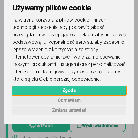
Używamy plików cookie
Ta witryna korzysta z plików cookie i innych
technologii śledzenia, aby poprawić jakość
przeglądania w następujących celach:
aby umożliwić
podstawową funkcjonalność serwisu
,
aby zapewnić
język angielski
lepsze wrażenia z korzystania ze strony
internetowej
,
aby zmierzyć Twoje zainteresowanie
Blanka Krupa
naszymi produktami i usługami oraz personalizować
interakcje marketingowe
,
aby dostarczać reklamy
Jeśli szukasz doświadczonego nauczyciela, który pomoże
Ci w efektywnej nauce angielskiego w przyjaznej
które są dla Ciebie bardziej odpowiednie
.
atmosferze, zapraszam serdecznie na moje zajęcia :-)
Czytaj więcej
Zgoda
Online, Katowice i 6 innych
25
opinii
Odmawiam
90
-
120
zł
Zmiana ustawień
/ 60 min
Zadzwoń
Wyślij wiadomość
Ostatnia aktywność: dzisiaj