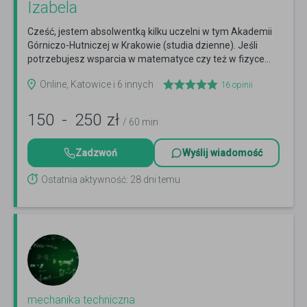
Izabela
Cześć, jestem absolwentką kilku uczelni w tym Akademii
Górniczo-Hutniczej w Krakowie (studia dzienne). Jeśli
potrzebujesz wsparcia w matematyce czy też w fizyce...
Czytaj więcej
Online, Katowice i 6 innych
16
opinii
150
-
250
zł
/ 60 min
Zadzwoń
Wyślij wiadomość
Ostatnia aktywność: 28 dni temu
mechanika techniczna