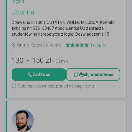
logika
Joanna
Zdawalność 100% OSTATNIE WOLNE MIEJSCA. Kontakt
tylko na nr: 533133407 Absolwentka UJ zaprasza
studentów na korepetycje z logiki. Doświadczenie 15
letnie.
Czytaj więcej
Online, Katowice i 4 inne
117
opinii
130
-
150
zł
/ 60 min
Zadzwoń
Wyślij wiadomość
Ostatnia aktywność: ponad miesiąc temu