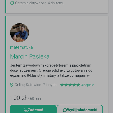
Ostatnia aktywność: 4 dni temu
matematyka
Marcin Pasieka
Jestem zawodowym korepetytorem z pięcioletnim
doświadczeniem. Oferuję solidne przygotowanie do
egzaminu 8-klasisty i matury, a także pomagam w
poprawieniu ocen!
Czytaj więcej
Online, Katowice i 7 innych
42
opinie
100
zł
/ 60 min
Zadzwoń
Wyślij wiadomość