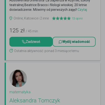
Absolwentka Universita' La Sapienza w Rzymie, szkoły
teatralnej Beatrice Bracco i filologii włoskiej. 20 letnie
doświadczenie. Mówimy od pierwszych zajęć!
Czytaj
więcej
Online, Katowice i 2 inne
13
opinii
125
zł
/ 45 min
Zadzwoń
Wyślij wiadomość
Ostatnia aktywność: ponad 3 miesiące temu
matematyka
Aleksandra Tomczyk