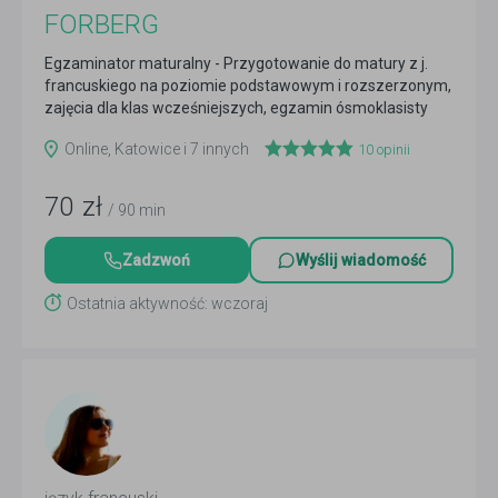
FORBERG
Egzaminator maturalny - Przygotowanie do matury z j.
francuskiego na poziomie podstawowym i rozszerzonym,
zajęcia dla klas wcześniejszych, egzamin ósmoklasisty
Czytaj więcej
Online, Katowice i 7 innych
10
opinii
70
zł
/ 90 min
Zadzwoń
Wyślij wiadomość
Ostatnia aktywność: wczoraj