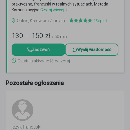
praktyczne, francuski w realnych sytuacjach, Metoda
Komunikacyjna
Czytaj więcej
Online, Katowice i 7 innych
15
opinii
130
-
150
zł
/ 60 min
Zadzwoń
Wyślij wiadomość
Ostatnia aktywność: wczoraj
Pozostałe ogłoszenia
język francuski