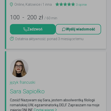
Online, Katowice i 1 inna
3
opinie
100
-
200
zł
/ 60 min
Zadzwoń
Wyślij wiadomość
Ostatnia aktywność: ponad 3 miesiące temu
język francuski
Sara Sapiołko
Cześć! Nazywam się Sara, jestem absolwentką filologii
romańskiej UW, egzaminatorką DELF. Zapraszam na moje
zajęcia ONLINE
Czytaj więcej