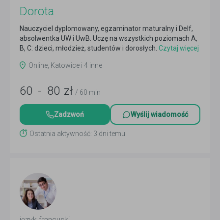
Dorota
Nauczyciel dyplomowany, egzaminator maturalny i Delf,
absolwentka UW i UwB. Uczę na wszystkich poziomach A,
B, C: dzieci, młodzież, studentów i dorosłych.
Czytaj więcej
Online, Katowice i 4 inne
60
-
80
zł
/ 60 min
Zadzwoń
Wyślij wiadomość
Ostatnia aktywność: 3 dni temu
język francuski