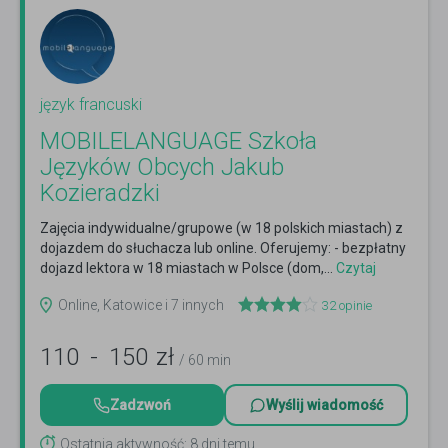
język francuski
MOBILELANGUAGE Szkoła
Języków Obcych Jakub
Kozieradzki
Zajęcia indywidualne/grupowe (w 18 polskich miastach) z
dojazdem do słuchacza lub online. Oferujemy: - bezpłatny
dojazd lektora w 18 miastach w Polsce (dom,...
Czytaj
więcej
Online, Katowice i 7 innych
32
opinie
110
-
150
zł
/ 60 min
Zadzwoń
Wyślij wiadomość
Ostatnia aktywność: 8 dni temu