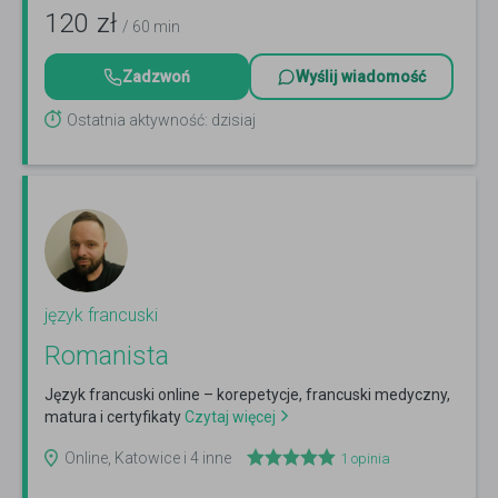
120
zł
/ 60 min
Zadzwoń
Wyślij wiadomość
Ostatnia aktywność: dzisiaj
język francuski
Romanista
Język francuski online – korepetycje, francuski medyczny,
matura i certyfikaty
Czytaj więcej
Online, Katowice i 4 inne
1
opinia