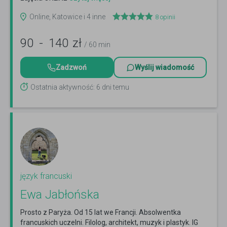
Online, Katowice i 4 inne
8
opinii
90
-
140
zł
/ 60 min
Zadzwoń
Wyślij wiadomość
Ostatnia aktywność: 6 dni temu
język francuski
Ewa Jabłońska
Prosto z Paryża. Od 15 lat we Francji. Absolwentka
francuskich uczelni. Filolog, architekt, muzyk i plastyk. IG