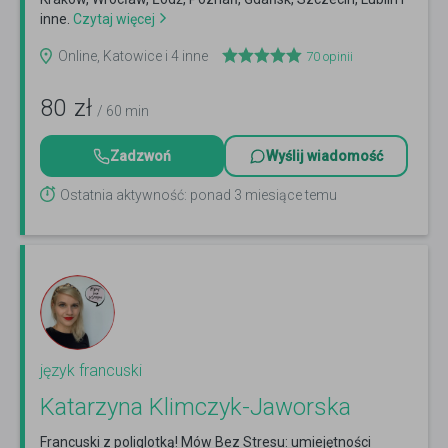
inne.
Czytaj więcej
Online, Katowice i 4 inne
70
opinii
80
zł
/ 60 min
Zadzwoń
Wyślij wiadomość
Ostatnia aktywność: ponad 3 miesiące temu
język francuski
Katarzyna Klimczyk-Jaworska
Francuski z poliglotką! Mów Bez Stresu: umiejętności