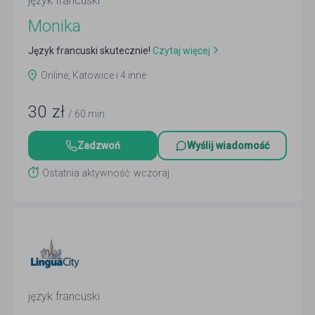
język francuski
Monika
Język francuski skutecznie!
Czytaj więcej
Online, Katowice i 4 inne
30
zł
/ 60 min
Zadzwoń
Wyślij wiadomość
Ostatnia aktywność: wczoraj
język francuski