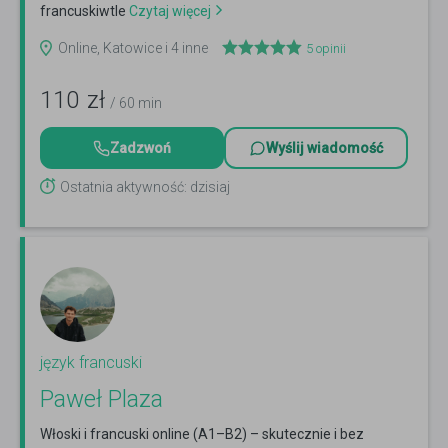
francuskiwtle
Czytaj więcej
Online, Katowice i 4 inne
5
opinii
110
zł
/ 60 min
Zadzwoń
Wyślij wiadomość
Ostatnia aktywność: dzisiaj
język francuski
Paweł Plaza
Włoski i francuski online (A1–B2) – skutecznie i bez