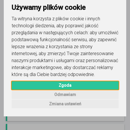
Używamy plików cookie
Ta witryna korzysta z plików cookie i innych
technologii śledzenia, aby poprawić jakość
język francuski
przeglądania w następujących celach:
aby umożliwić
Barthélémy Garliński
podstawową funkcjonalność serwisu
,
aby zapewnić
lepsze wrażenia z korzystania ze strony
►►► FRANCU.SKI native uczący od 2003, personalizacja
zajęć 1:1, 1sza lekcja gratis. Indywidualny plan, własne
internetowej
,
aby zmierzyć Twoje zainteresowanie
aplikacje online, samodzielna rezerwacja, FV ◀◀◀
Czytaj
naszymi produktami i usługami oraz personalizować
więcej
interakcje marketingowe
,
aby dostarczać reklamy
Online, Katowice i 7 innych
68
opinii
które są dla Ciebie bardziej odpowiednie
.
150
-
180
zł
/ 55 min
Zgoda
Odmawiam
Zadzwoń
Wyślij wiadomość
Zmiana ustawień
Ostatnia aktywność: dzisiaj