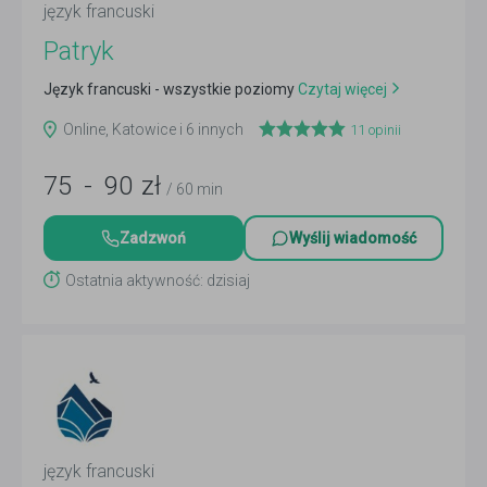
język francuski
Patryk
Język francuski - wszystkie poziomy
Czytaj więcej
Online, Katowice i 6 innych
11
opinii
75
-
90
zł
/ 60 min
Zadzwoń
Wyślij wiadomość
Ostatnia aktywność: dzisiaj
język francuski