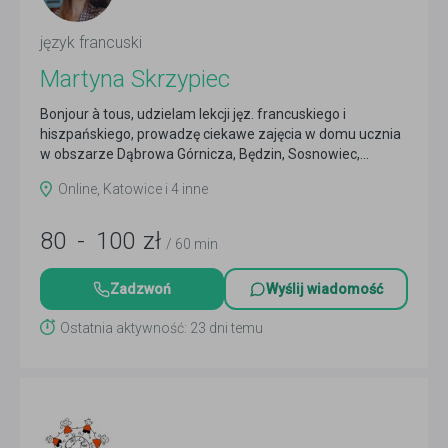
język francuski
Martyna Skrzypiec
Bonjour à tous, udzielam lekcji jęz. francuskiego i
hiszpańskiego, prowadzę ciekawe zajęcia w domu ucznia
w obszarze Dąbrowa Górnicza, Będzin, Sosnowiec,...
Czytaj więcej
Online, Katowice i 4 inne
80
-
100
zł
/ 60 min
Zadzwoń
Wyślij wiadomość
Ostatnia aktywność: 23 dni temu