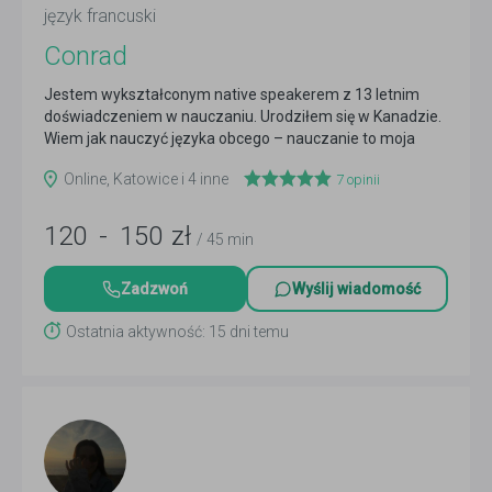
język francuski
Conrad
Jestem wykształconym native speakerem z 13 letnim
doświadczeniem w nauczaniu. Urodziłem się w Kanadzie.
Wiem jak nauczyć języka obcego – nauczanie to moja
pasja...
Czytaj więcej
Online, Katowice i 4 inne
7
opinii
120
-
150
zł
/ 45 min
Zadzwoń
Wyślij wiadomość
Ostatnia aktywność: 15 dni temu