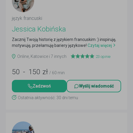
język francuski
Jessica Kobińska
Zacznij Twoją historię z językiem francuskim :) inspiruję,
motywuję, przełamuję bariery językowe!
Czytaj więcej
Online, Katowice i 7 innych
23
opinie
50
-
150
zł
/ 60 min
Zadzwoń
Wyślij wiadomość
Ostatnia aktywność: 30 dni temu