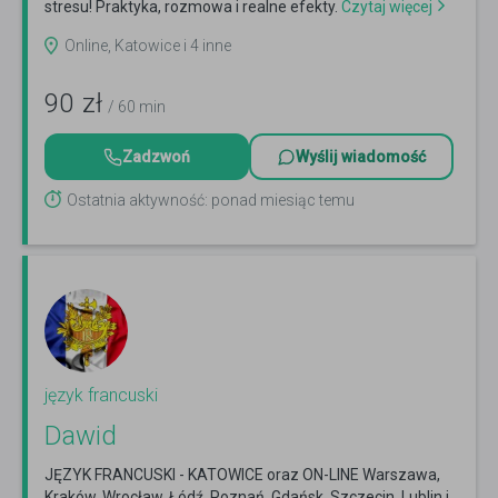
stresu! Praktyka, rozmowa i realne efekty.
Czytaj więcej
Online, Katowice i 4 inne
90
zł
/ 60 min
Zadzwoń
Wyślij wiadomość
Ostatnia aktywność: ponad miesiąc temu
język francuski
Dawid
JĘZYK FRANCUSKI - KATOWICE oraz ON-LINE Warszawa,
Kraków, Wrocław, Łódź, Poznań, Gdańsk, Szczecin, Lublin i