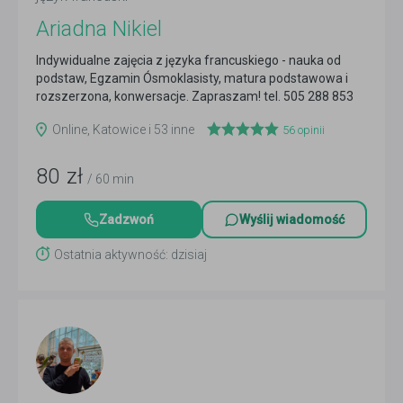
Ariadna Nikiel
Indywidualne zajęcia z języka francuskiego - nauka od
podstaw, Egzamin Ósmoklasisty, matura podstawowa i
rozszerzona, konwersacje. Zapraszam! tel. 505 288 853
Czytaj więcej
Online, Katowice i 53 inne
56
opinii
80
zł
/ 60 min
Zadzwoń
Wyślij wiadomość
Ostatnia aktywność: dzisiaj