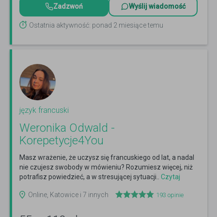
Zadzwoń
Wyślij wiadomość
Ostatnia aktywność: ponad 2 miesiące temu
język francuski
Weronika Odwald -
Korepetycje4You
Masz wrażenie, że uczysz się francuskiego od lat, a nadal
nie czujesz swobody w mówieniu? Rozumiesz więcej, niż
potrafisz powiedzieć, a w stresującej sytuacji..
Czytaj
więcej
Online, Katowice i 7 innych
193
opinie