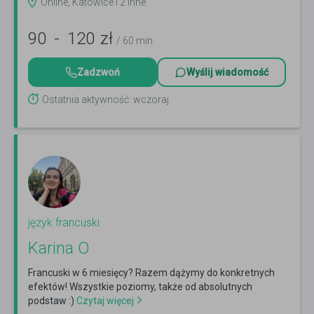
Online, Katowice i 2 inne
90
-
120
zł
/ 60 min
Zadzwoń
Wyślij wiadomość
Ostatnia aktywność: wczoraj
język francuski
Karina O
Francuski w 6 miesięcy? Razem dążymy do konkretnych
efektów! Wszystkie poziomy, także od absolutnych
podstaw :)
Czytaj więcej