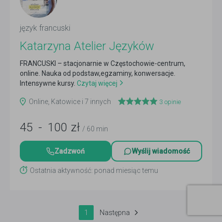
język francuski
Katarzyna Atelier Języków
FRANCUSKI – stacjonarnie w Częstochowie-centrum,
online. Nauka od podstaw,egzaminy, konwersacje.
Intensywne kursy.
Czytaj więcej
Online, Katowice i 7 innych
3
opinie
45
-
100
zł
/ 60 min
Zadzwoń
Wyślij wiadomość
Ostatnia aktywność: ponad miesiąc temu
1
Następna