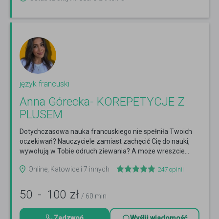
język francuski
Anna Górecka- KOREPETYCJE Z
PLUSEM
Dotychczasowa nauka francuskiego nie spełniła Twoich
oczekiwań? Nauczyciele zamiast zachęcić Cię do nauki,
wywołują w Tobie odruch ziewania? A może wreszcie...
Czytaj więcej
Online, Katowice i 7 innych
247
opinii
50
-
100
zł
/ 60 min
Zadzwoń
Wyślij wiadomość