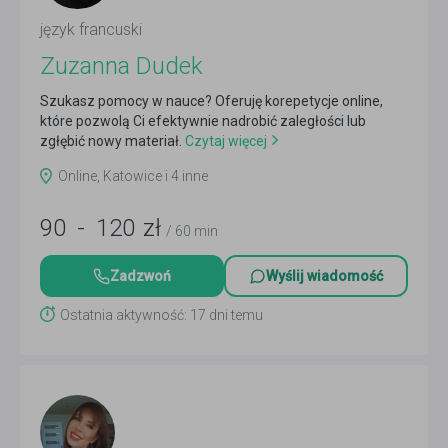
język francuski
Zuzanna Dudek
Szukasz pomocy w nauce? Oferuję korepetycje online,
które pozwolą Ci efektywnie nadrobić zaległości lub
zgłębić nowy materiał.
Czytaj więcej
Online, Katowice i 4 inne
90
-
120
zł
/ 60 min
Zadzwoń
Wyślij wiadomość
Ostatnia aktywność: 17 dni temu