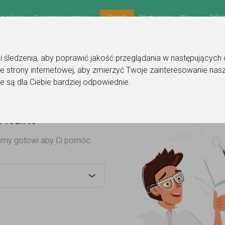
Zalog
Raport
na główna
Ogłoszenia uczniów
Oferty pracy
Blog
gii śledzenia, aby poprawić jakość przeglądania w następujących
e strony internetowej
,
aby zmierzyć Twoje zainteresowanie nasz
e są dla Ciebie bardziej odpowiednie
.
ntakt
śmy gotowi aby Ci pomóc.