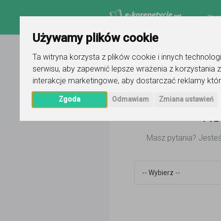
Stro
Używamy plików cookie
Ta witryna korzysta z plików cookie i innych technolo
Strona główna
Kontakt
serwisu
,
aby zapewnić lepsze wrażenia z korzystania z
interakcje marketingowe
,
aby dostarczać reklamy któr
Zgoda
Odmawiam
Zmiana ustawień
Ko
Masz pytania? Jeste
-- Wybierz --