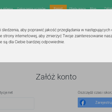
Zalog
Raport
na główna
Ogłoszenia uczniów
Oferty pracy
Blog
gii śledzenia, aby poprawić jakość przeglądania w następujących
e strony internetowej
,
aby zmierzyć Twoje zainteresowanie nasz
e są dla Ciebie bardziej odpowiednie
.
Załóż konto
tycje.net
Oszczędź czas i skorz
Zarejestru