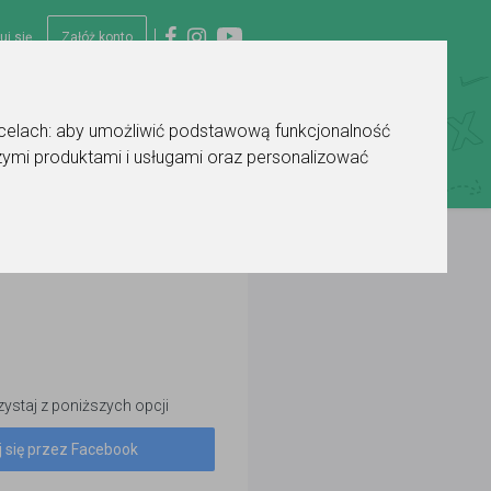
uj się
Załóż konto
 celach:
aby umożliwić podstawową funkcjonalność
ymi produktami i usługami oraz personalizować
ystaj z poniższych opcji
j się przez Facebook