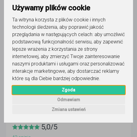
Kinglish - Angielski Kinga Gojowy
Używamy plików cookie
Wyślij wiadomość
Ta witryna korzysta z plików cookie i innych
technologii śledzenia, aby poprawić jakość
Ostatnia aktywność:
3 dni temu
przeglądania w następujących celach:
aby umożliwić
podstawową funkcjonalność serwisu
,
aby zapewnić
Pokaż
lepsze wrażenia z korzystania ze strony
internetowej
,
aby zmierzyć Twoje zainteresowanie
naszymi produktami i usługami oraz personalizować
Korepetytor prowadzi zajęcia online
interakcje marketingowe
,
aby dostarczać reklamy
które są dla Ciebie bardziej odpowiednie
.
Faktura VAT
Zgoda
Odmawiam
Wyślij wiadomość
Zmiana ustawień
5,0
/
5