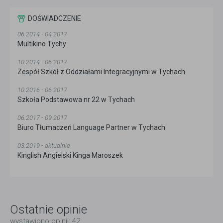
DOŚWIADCZENIE
06.2014 - 04.2017
Multikino Tychy
10.2014 - 06.2017
Zespół Szkół z Oddziałami Integracyjnymi w Tychach
10.2016 - 06.2017
Szkoła Podstawowa nr 22 w Tychach
06.2017 - 09.2017
Biuro Tłumaczeń Language Partner w Tychach
03.2019 - aktualnie
Kinglish Angielski Kinga Maroszek
Ostatnie opinie
wystawiono opinii: 42