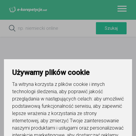
Używamy plików cookie
Do ulubionych
Oznacz wystąpienie kontaktu
Ta witryna korzysta z plików cookie i innych
technologii śledzenia, aby poprawić jakość
przeglądania w następujących celach:
aby umożliwić
podstawową funkcjonalność serwisu
,
aby zapewnić
lepsze wrażenia z korzystania ze strony
internetowej
,
aby zmierzyć Twoje zainteresowanie
Maciej
naszymi produktami i usługami oraz personalizować
interakcje marketingowe
,
aby dostarczać reklamy