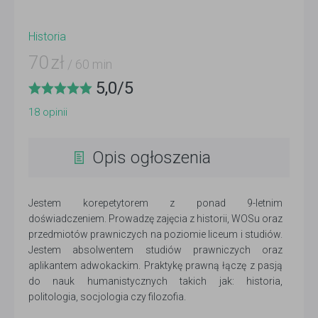
Historia
70
zł
/ 60 min
5,0
/
5
18
opinii
Opis ogłoszenia
Jestem korepetytorem z ponad 9-letnim
doświadczeniem. Prowadzę zajęcia z historii, WOSu oraz
przedmiotów prawniczych na poziomie liceum i studiów.
Jestem absolwentem studiów prawniczych oraz
aplikantem adwokackim. Praktykę prawną łączę z pasją
do nauk humanistycznych takich jak: historia,
politologia, socjologia czy filozofia.