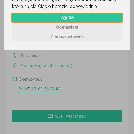
Wyślij wiadomość
które są dla Ciebie bardziej odpowiednie
.
Ostatnia aktywność:
Zgoda
ponad 2 miesiące temu
Odmawiam
Pokaż
Zmiana ustawień
Online
Warszawa
Zobacz więcej lokalizacji (7)
Dostępność
PN
WT
ŚR
CZ
PI
SO
ND
Wyślij wiadomość