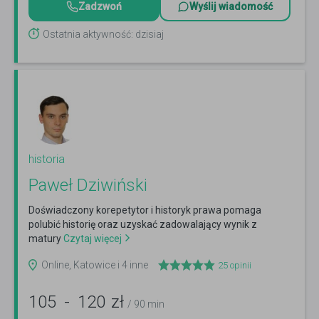
Zadzwoń
Wyślij wiadomość
Ostatnia aktywność: dzisiaj
historia
Paweł Dziwiński
Doświadczony korepetytor i historyk prawa pomaga
polubić historię oraz uzyskać zadowalający wynik z
matury
Czytaj więcej
Online, Katowice i 4 inne
25
opinii
105
-
120
zł
/ 90 min