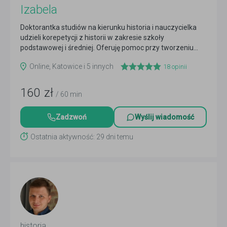
Izabela
Doktorantka studiów na kierunku historia i nauczycielka
udzieli korepetycji z historii w zakresie szkoły
podstawowej i średniej. Oferuję pomoc przy tworzeniu...
Czytaj więcej
Online, Katowice i 5 innych
18
opinii
160
zł
/ 60 min
Zadzwoń
Wyślij wiadomość
Ostatnia aktywność: 29 dni temu
historia