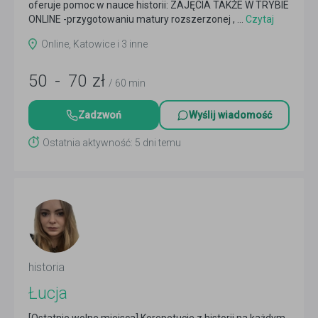
oferuje pomoc w nauce historii: ZAJĘCIA TAKŻE W TRYBIE
ONLINE -przygotowaniu matury rozszerzonej , ...
Czytaj
więcej
Online, Katowice i 3 inne
50
-
70
zł
/ 60 min
Zadzwoń
Wyślij wiadomość
Ostatnia aktywność: 5 dni temu
historia
Łucja