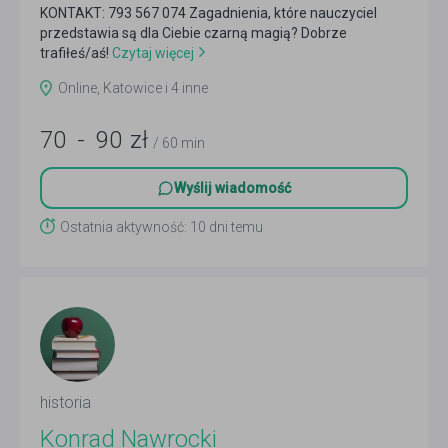
KONTAKT: 793 567 074 Zagadnienia, które nauczyciel
przedstawia są dla Ciebie czarną magią? Dobrze
trafiłeś/aś!
Czytaj więcej
Online, Katowice i 4 inne
70
-
90
zł
/ 60 min
Wyślij wiadomość
Ostatnia aktywność: 10 dni temu
historia
Konrad Nawrocki