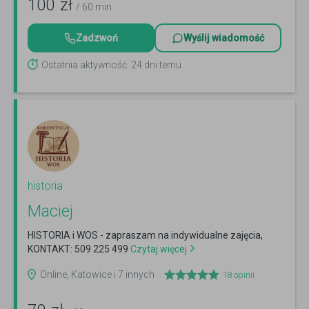
100
zł
/ 60 min
Zadzwoń
Wyślij wiadomość
Ostatnia aktywność: 24 dni temu
historia
Maciej
HISTORIA i WOS - zapraszam na indywidualne zajęcia,
KONTAKT: 509 225 499
Czytaj więcej
Online, Katowice i 7 innych
18
opinii