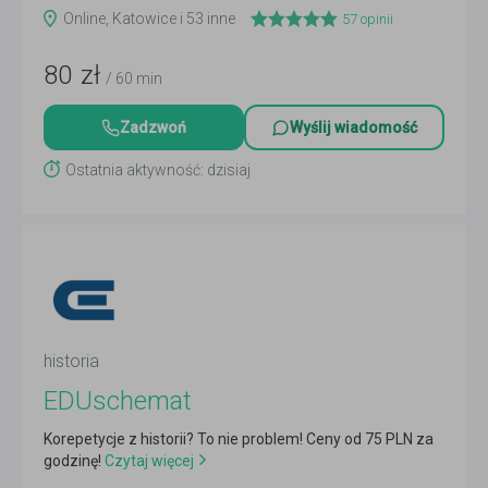
Online, Katowice i 53 inne
57
opinii
80
zł
/ 60 min
Zadzwoń
Wyślij wiadomość
Ostatnia aktywność: dzisiaj
historia
EDUschemat
Korepetycje z historii? To nie problem! Ceny od 75 PLN za
godzinę!
Czytaj więcej