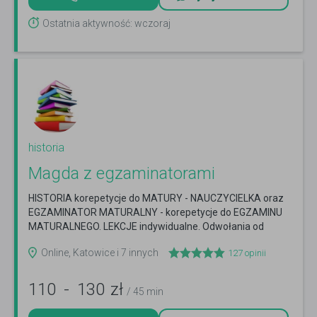
Ostatnia aktywność: wczoraj
historia
Magda z egzaminatorami
HISTORIA korepetycje do MATURY - NAUCZYCIELKA oraz
EGZAMINATOR MATURALNY - korepetycje do EGZAMINU
MATURALNEGO. LEKCJE indywidualne. Odwołania od
wyników.
Czytaj więcej
Online, Katowice i 7 innych
127
opinii
110
-
130
zł
/ 45 min