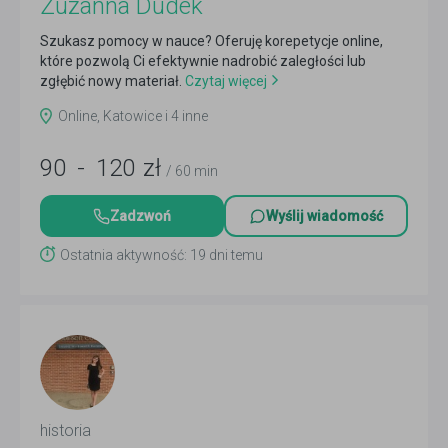
Zuzanna Dudek
Szukasz pomocy w nauce? Oferuję korepetycje online,
które pozwolą Ci efektywnie nadrobić zaległości lub
zgłębić nowy materiał.
Czytaj więcej
Online, Katowice i 4 inne
90
-
120
zł
/ 60 min
Zadzwoń
Wyślij wiadomość
Ostatnia aktywność: 19 dni temu
historia