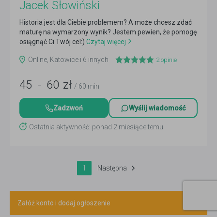
Jacek Słowiński
Historia jest dla Ciebie problemem? A może chcesz zdać
maturę na wymarzony wynik? Jestem pewien, że pomogę
osiągnąć Ci Twój cel:)
Czytaj więcej
Online, Katowice i 6 innych
2
opinie
45
-
60
zł
/ 60 min
Zadzwoń
Wyślij wiadomość
Ostatnia aktywność: ponad 2 miesiące temu
1
Następna
Załóż konto i dodaj ogłoszenie