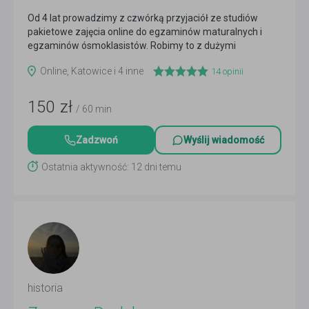
Od 4 lat prowadzimy z czwórką przyjaciół ze studiów
pakietowe zajęcia online do egzaminów maturalnych i
egzaminów ósmoklasistów. Robimy to z dużymi
sukcesami,...
Czytaj więcej
Online, Katowice i 4 inne
14
opinii
150
zł
/ 60 min
Zadzwoń
Wyślij wiadomość
Ostatnia aktywność: 12 dni temu
historia