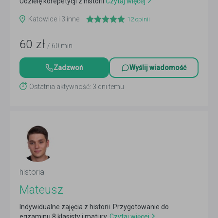
Udzielę korepetycji z historii
Czytaj więcej
Katowice i 3 inne
12
opinii
60
zł
/ 60 min
Zadzwoń
Wyślij wiadomość
Ostatnia aktywność: 3 dni temu
historia
Mateusz
Indywidualne zajęcia z historii. Przygotowanie do
egzaminu 8 klasisty i matury.
Czytaj więcej