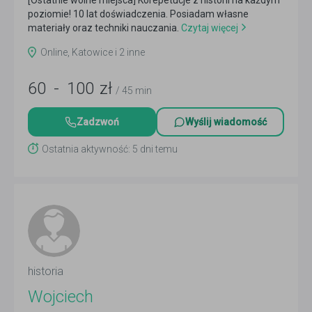
[Ostatnie wolne miejsca] Korepetucje z historii na każdym
poziomie! 10 lat doświadczenia. Posiadam własne
materiały oraz techniki nauczania.
Czytaj więcej
Online, Katowice i 2 inne
60
-
100
zł
/ 45 min
Zadzwoń
Wyślij wiadomość
Ostatnia aktywność: 5 dni temu
historia
Wojciech