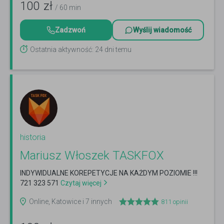
100
zł
/ 60 min
Zadzwoń
Wyślij wiadomość
Ostatnia aktywność: 24 dni temu
historia
Mariusz Włoszek TASKFOX
INDYWIDUALNE KOREPETYCJE NA KAŻDYM POZIOMIE !!!
721 323 571
Czytaj więcej
Online, Katowice i 7 innych
811
opinii