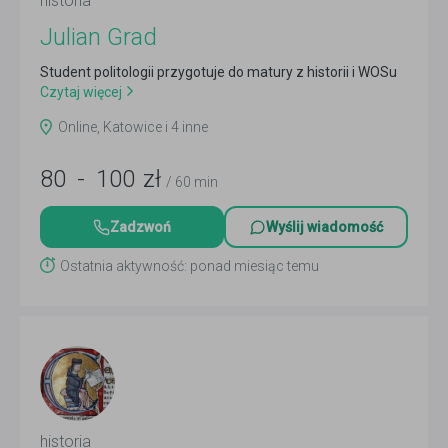
historia
Julian Grad
Student politologii przygotuje do matury z historii i WOSu
Czytaj więcej
Online, Katowice i 4 inne
80
-
100
zł
/ 60 min
Zadzwoń
Wyślij wiadomość
Ostatnia aktywność: ponad miesiąc temu
historia