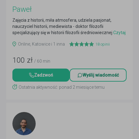
Paweł
Zajęcia z historii, miła atmosfera, udziela pasjonat,
nauczyciel historii, mediewista - doktor filozofii
specjalizujący się w historii filozofii średniowiecznej
Czytaj
więcej
Online, Katowice i 1 inna
18
opinii
100
zł
/ 60 min
Zadzwoń
Wyślij wiadomość
Ostatnia aktywność: ponad 2 miesiące temu