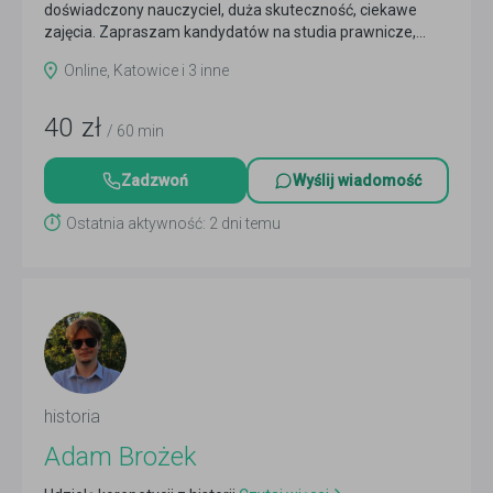
doświadczony nauczyciel, duża skuteczność, ciekawe
zajęcia. Zapraszam kandydatów na studia prawnicze,...
Czytaj więcej
Online, Katowice i 3 inne
40
zł
/ 60 min
Zadzwoń
Wyślij wiadomość
Ostatnia aktywność: 2 dni temu
historia
Adam Brożek