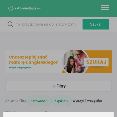
Filtry
Wyczyść wszystko
Katowice
śląskie
72
korepetytorów