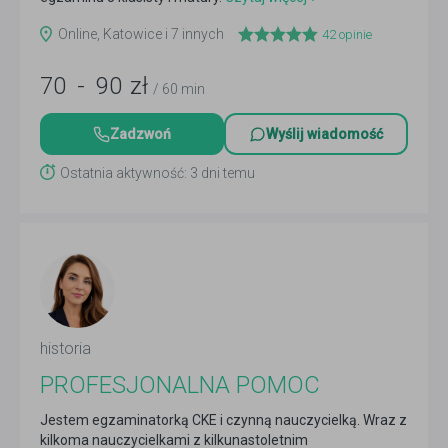
Online, Katowice i 7 innych
42
opinie
70
-
90
zł
/ 60 min
Zadzwoń
Wyślij wiadomość
Ostatnia aktywność: 3 dni temu
historia
PROFESJONALNA POMOC
Jestem egzaminatorką CKE i czynną nauczycielką. Wraz z
kilkoma nauczycielkami z kilkunastoletnim