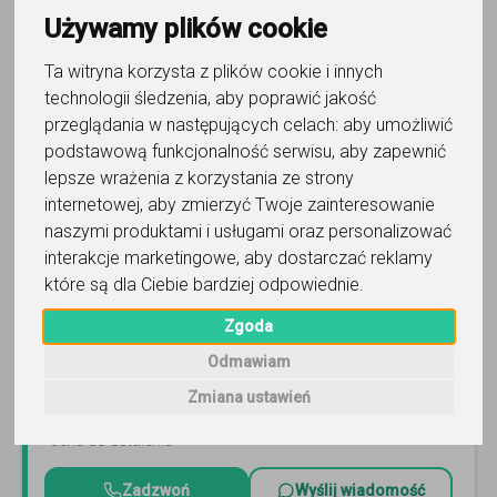
Trafność
Sortuj:
Historia
Używamy plików cookie
Ta witryna korzysta z plików cookie i innych
technologii śledzenia, aby poprawić jakość
przeglądania w następujących celach:
aby umożliwić
podstawową funkcjonalność serwisu
,
aby zapewnić
lepsze wrażenia z korzystania ze strony
historia
internetowej
,
aby zmierzyć Twoje zainteresowanie
EDU-MAG Korepetycje i Usługi
naszymi produktami i usługami oraz personalizować
Edytorskie
interakcje marketingowe
,
aby dostarczać reklamy
które są dla Ciebie bardziej odpowiednie
.
Zapisy na WAKACJE i rok szkolny 26/27 trwają! Firma
EDU-MAG zaprasza wszystkich chętnych na indywidualne
Zgoda
korepetycje z historii z egzaminatorami CKE w roku...
Czytaj więcej
Odmawiam
Online, Katowice i 19 innych
206
opinii
Zmiana ustawień
cena do ustalenia
Zadzwoń
Wyślij wiadomość