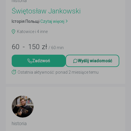
historia
Świętosław Jankowski
Історія Польщі
Czytaj więcej
Katowice i 4 inne
60
-
150
zł
/ 60 min
Zadzwoń
Wyślij wiadomość
Ostatnia aktywność: ponad 2 miesiące temu
historia