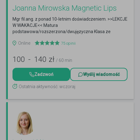
Joanna Mirowska Magnetic Lips
Mgr fil.ang. z ponad 10-letnim doświadczeniem. >>LEKCJE
W WAKACJE<< Matura
podstawowa/rozszerzona/dwujęzyczna Klasa ze
słówkami online!
Czytaj więcej
Online
75
opinii
100
-
140
zł
/ 60 min
Zadzwoń
Wyślij wiadomość
Ostatnia aktywność: wczoraj