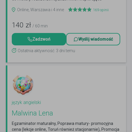
atmosfera :)
Czytaj więcej
Online, Warszawa i 4 inne
169
opinii
140
zł
/ 60 min
Zadzwoń
Wyślij wiadomość
Ostatnia aktywność: 3 dni temu
język angielski
Malwina Lena
Egzaminator maturalny, Poprawa matury- promocyjna
cena (lekcje online, Toruń również stacjonarnie), Promocja