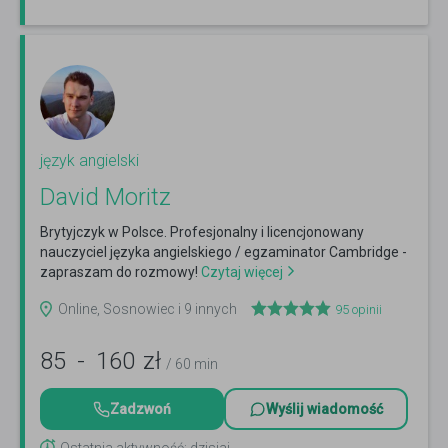
język angielski
David Moritz
Brytyjczyk w Polsce. Profesjonalny i licencjonowany
nauczyciel języka angielskiego / egzaminator Cambridge -
zapraszam do rozmowy!
Czytaj więcej
Online, Sosnowiec i 9 innych
95
opinii
85
-
160
zł
/ 60 min
Zadzwoń
Wyślij wiadomość