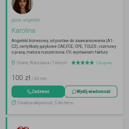
język angielski
Karolina
Angielski biznesowy, od postaw do zaawansowania (A1-
C2), certyfikaty językowe CAE,FCE, CPE, TOLES ; rozmowy
o pracę; matura rozszerzona; CV; wystawiam faktury
Czytaj więcej
Online, Warszawa i 7 innych
124
opinie
100
zł
/ 60 min
Zadzwoń
Wyślij wiadomość
Ostatnia aktywność: 5 dni temu