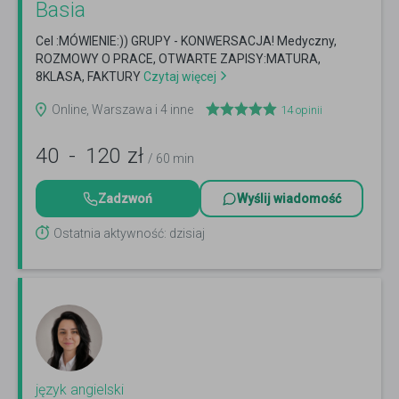
Basia
Cel :MÓWIENIE:)) GRUPY - KONWERSACJA! Medyczny,
ROZMOWY O PRACE, OTWARTE ZAPISY:MATURA,
8KLASA, FAKTURY
Czytaj więcej
Online, Warszawa i 4 inne
14
opinii
40
-
120
zł
/ 60 min
Zadzwoń
Wyślij wiadomość
Ostatnia aktywność: dzisiaj
język angielski