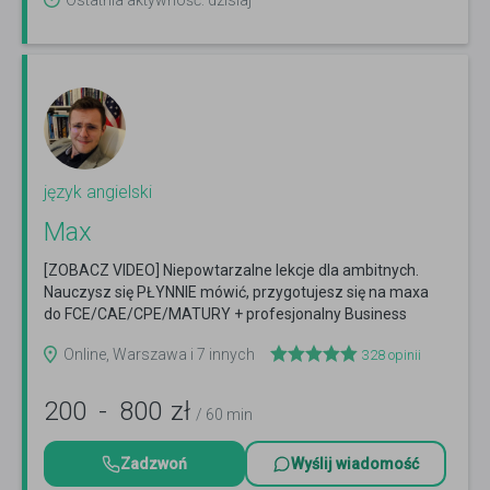
Ostatnia aktywność: dzisiaj
język angielski
Max
[ZOBACZ VIDEO] Niepowtarzalne lekcje dla ambitnych.
Nauczysz się PŁYNNIE mówić, przygotujesz się na maxa
do FCE/CAE/CPE/MATURY + profesjonalny Business
English.
Czytaj więcej
Online, Warszawa i 7 innych
328
opinii
200
-
800
zł
/ 60 min
Zadzwoń
Wyślij wiadomość