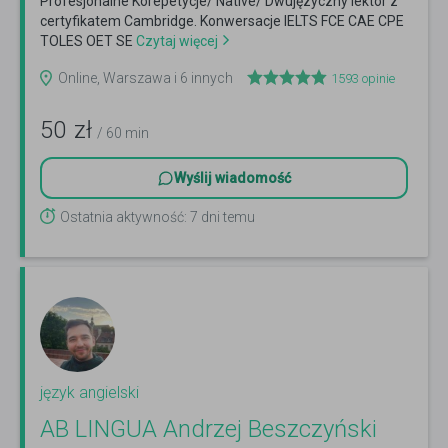
Profesjonalne Korepetycje/ Native/ Dwujęzyczny lektor z
certyfikatem Cambridge. Konwersacje IELTS FCE CAE CPE
TOLES OET SE
Czytaj więcej
Online, Warszawa i 6 innych
1593
opinie
50
zł
/ 60 min
Wyślij wiadomość
Ostatnia aktywność: 7 dni temu
język angielski
AB LINGUA Andrzej Beszczyński