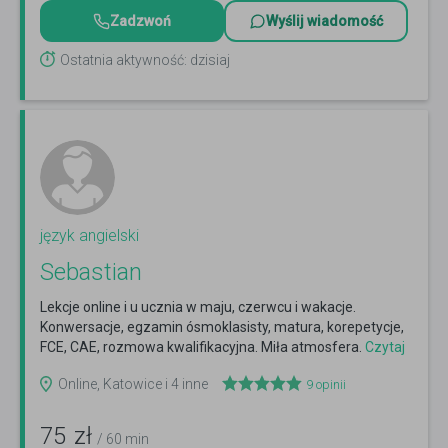
Zadzwoń
Wyślij wiadomość
Ostatnia aktywność: dzisiaj
język angielski
Sebastian
Lekcje online i u ucznia w maju, czerwcu i wakacje.
Konwersacje, egzamin ósmoklasisty, matura, korepetycje,
FCE, CAE, rozmowa kwalifikacyjna. Miła atmosfera.
Czytaj
więcej
Online, Katowice i 4 inne
9
opinii
75
zł
/ 60 min