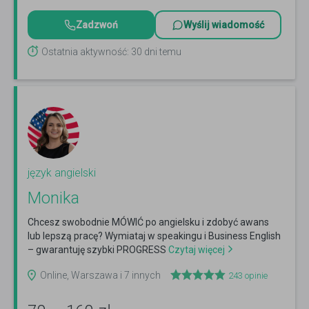
Zadzwoń
Wyślij wiadomość
Ostatnia aktywność: 30 dni temu
język angielski
Monika
Chcesz swobodnie MÓWIĆ po angielsku i zdobyć awans
lub lepszą pracę? Wymiataj w speakingu i Business English
– gwarantuję szybki PROGRESS
Czytaj więcej
Online, Warszawa i 7 innych
243
opinie