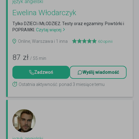
język angielski
Ewelina Włodarczyk
Tylko DZIECI i MŁODZIEŻ. Testy oraz egzaminy. Powtórki i
POPRAWKI.
Czytaj więcej
Online, Warszawa i 1 inna
60
opinii
87
zł
/ 55 min
Zadzwoń
Wyślij wiadomość
Ostatnia aktywność: ponad 3 miesiące temu
język angielski