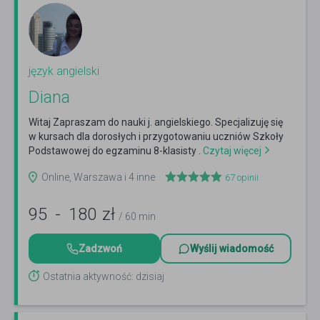
język angielski
Diana
Witaj Zapraszam do nauki j. angielskiego. Specjalizuję się
w kursach dla dorosłych i przygotowaniu uczniów Szkoły
Podstawowej do egzaminu 8-klasisty .
Czytaj więcej
Online, Warszawa i 4 inne
67
opinii
95
-
180
zł
/ 60 min
Zadzwoń
Wyślij wiadomość
Ostatnia aktywność: dzisiaj