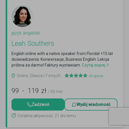
język angielski
Leah Southers
English online with a native speaker from Florida! +15 lat
doświadczenia. Konwersacje, Business English. Lekcja
próbna za darmo! Faktury wystawiam.
Czytaj więcej
Online, Gliwice i 7 innych
42
opinie
99
-
119
zł
/ 50 min
Zadzwoń
Wyślij wiadomość
Ostatnia aktywność: 21 dni temu