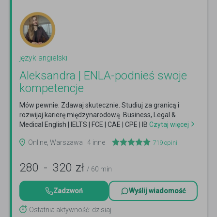
język angielski
Aleksandra | ENLA-podnieś swoje
kompetencje
Mów pewnie. Zdawaj skutecznie. Studiuj za granicą i
rozwijaj karierę międzynarodową. Business, Legal &
Medical English | IELTS | FCE | CAE | CPE | IB
Czytaj więcej
Online, Warszawa i 4 inne
719
opinii
280
-
320
zł
/ 60 min
Zadzwoń
Wyślij wiadomość
Ostatnia aktywność: dzisiaj