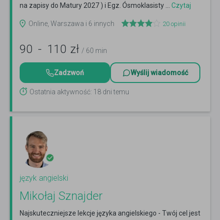
na zapisy do Matury 2027 ) i Egz. Ósmoklasisty ...
Czytaj
więcej
Online, Warszawa i 6 innych
20
opinii
90
-
110
zł
/ 60 min
Zadzwoń
Wyślij wiadomość
Ostatnia aktywność: 18 dni temu
język angielski
Mikołaj Sznajder
Najskuteczniejsze lekcje języka angielskiego - Twój cel jest