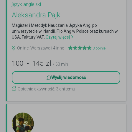
język angielski
Aleksandra Pajk
Magister i Metodyk Nauczania Języka Ang. po
uniwersytecie w Irlandii, Filo Ang w Polsce oraz kursach w
USA. Faktury VAT.
Czytaj więcej
Online, Warszawa i 4 inne
3
opinie
100
-
145
zł
/ 60 min
Wyślij wiadomość
Ostatnia aktywność: 3 dni temu