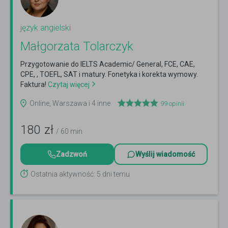
język angielski
Małgorzata Tolarczyk
Przygotowanie do IELTS Academic/ General, FCE, CAE,
CPE, , TOEFL, SAT i matury. Fonetyka i korekta wymowy.
Faktura!
Czytaj więcej
Online, Warszawa i 4 inne
99
opinii
180
zł
/ 60 min
Zadzwoń
Wyślij wiadomość
Ostatnia aktywność: 5 dni temu