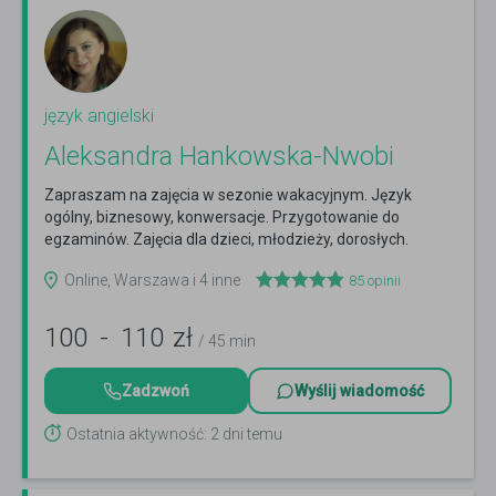
język angielski
Aleksandra Hankowska-Nwobi
Zapraszam na zajęcia w sezonie wakacyjnym. Język
ogólny, biznesowy, konwersacje. Przygotowanie do
egzaminów. Zajęcia dla dzieci, młodzieży, dorosłych.
Czytaj więcej
Online, Warszawa i 4 inne
85
opinii
100
-
110
zł
/ 45 min
Zadzwoń
Wyślij wiadomość
Ostatnia aktywność: 2 dni temu