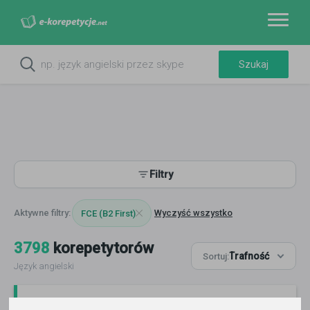
Filtry
Wyczyść wszystko
FCE (B2 First)
3798
korepetytorów
Trafność
Sortuj:
Język angielski