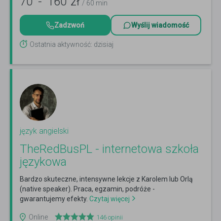
70
-
160
zł
/ 60 min
Zadzwoń
Wyślij wiadomość
Ostatnia aktywność: dzisiaj
język angielski
TheRedBusPL - internetowa szkoła
językowa
Bardzo skuteczne, intensywne lekcje z Karolem lub Orlą
(native speaker). Praca, egzamin, podróże -
gwarantujemy efekty.
Czytaj więcej
Online
146
opinii