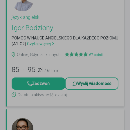
język angielski
Igor Bodziony
POMOC W NAUCE ANGIELSKIEGO DLA KAŻDEGO POZIOMU
(A1-C2)
Czytaj więcej
Online, Gdynia i 7 innych
67
opinii
85
-
95
zł
/ 60 min
Zadzwoń
Wyślij wiadomość
Ostatnia aktywność: dzisiaj