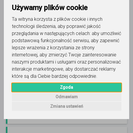
Używamy plików cookie
Ta witryna korzysta z plików cookie i innych
technologii śledzenia, aby poprawić jakość
język angielski
przeglądania w następujących celach:
aby umożliwić
Mikołaj - Najlepsze Lekcje
podstawową funkcjonalność serwisu
,
aby zapewnić
lepsze wrażenia z korzystania ze strony
Unikalne i skuteczne zajęcia z języka angielskiego dla
NAJBARDZIEJ WYMAGAJĄCYCH. 100% zadowolonych
internetowej
,
aby zmierzyć Twoje zainteresowanie
uczniów. Pokaż mi swój CEL, a ja pomogę Ci go OSIĄGNĄĆ!
naszymi produktami i usługami oraz personalizować
:)
Czytaj więcej
interakcje marketingowe
,
aby dostarczać reklamy
Online, Poznań i 8 innych
224
opinie
które są dla Ciebie bardziej odpowiednie
.
300
-
1500
zł
/ 60 min
Zgoda
Odmawiam
Zadzwoń
Wyślij wiadomość
Zmiana ustawień
Ostatnia aktywność: wczoraj