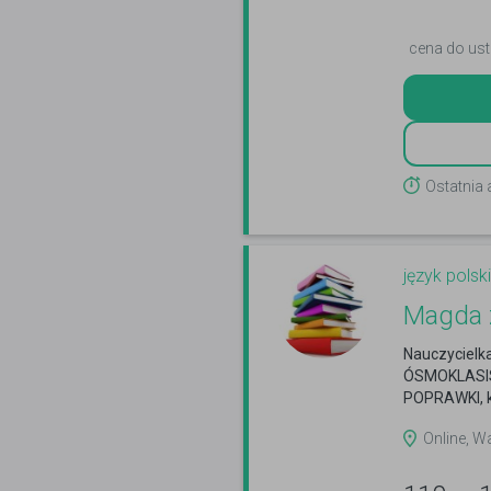
cena do ust
Ostatnia
język polski
Magda 
Nauczycielk
ÓSMOKLASIS
POPRAWKI, k
Online, W