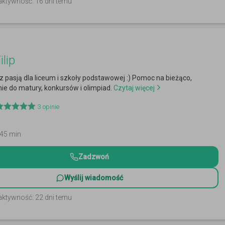
aktywność: 16 dni temu
lip
 z pasją dla liceum i szkoły podstawowej :) Pomoc na bieżąco,
e do matury, konkursów i olimpiad.
Czytaj więcej
3
opinie
 45 min
Zadzwoń
Wyślij wiadomość
aktywność: 22 dni temu