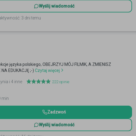
Wyślij wiadomość
aktywność: 3 dni temu
ekcje języka polskiego, OBEJRZYJ MÓJ FILMIK, A ZMIENISZ
 NA EDUKACJĘ ;-)
Czytaj więcej
ynia i 4 inne
222
opinie
0 min
Zadzwoń
Wyślij wiadomość