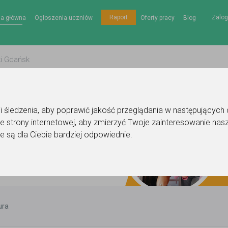
Zalog
Raport
na główna
Ogłoszenia uczniów
Oferty pracy
Blog
gii śledzenia, aby poprawić jakość przeglądania w następujących
e strony internetowej
,
aby zmierzyć Twoje zainteresowanie nasz
e są dla Ciebie bardziej odpowiednie
.
ura