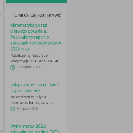
TO MOŻE CIĘ ZACIEKAWIĆ
Matematyka po raz
pierwszy potaniała.
Publikujemy raport o
stawkach korepetytorów w
2026 roku
Publikujemy Raport cen
korepetycji 2026. Analiza 140
648 ogłoszeń: 22 przedmioty,
3 sierpnia 2026
16 województw, 50 miast.
Zobacz pełne dane.
Jak piszemy - na co dzień
czy na codzień?
Na co dzień to jedyna
poprawna forma, zawsze
pisana rozdzielnie. „Na
30 lipca 2026
codzień” (dwa słowa) jest
błędem ortograficznym.
Wyniki matur 2026:
zdawalność, średnie CKE i