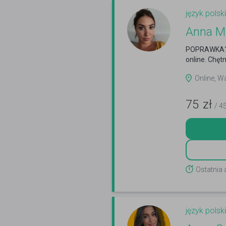
język polski
Anna M
POPRAWKA? T
online. Chęt
Online, 
75
zł
/ 4
Ostatnia
język polski