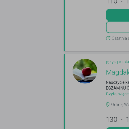
110
-
Ostatnia
język polski
Magdal
Nauczycielka
EGZAMINU Ó
Czytaj więce
Online, W
130
-