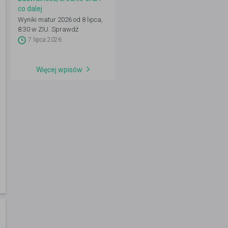
co dalej
Wyniki matur 2026 od 8 lipca,
8:30 w ZIU. Sprawdź
zdawalność, średnie CKE i co
7 lipca 2026
zrobić dalej: IRK, wgląd,
poprawka.
Więcej wpisów