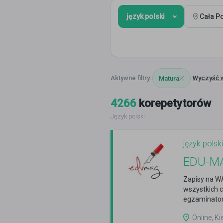
język polski
Cała P
Wyczyść 
Matura
4266
korepetytorów
Język polski
język polski
EDU-MAG
Zapisy na W
wszystkich c
egzaminator
Online, Ki