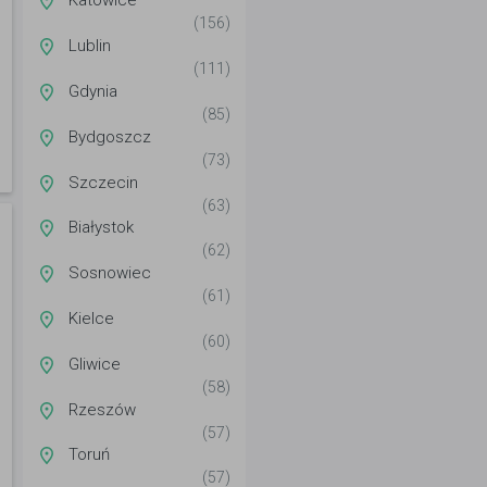
Katowice
(156)
Lublin
(111)
Gdynia
(85)
Bydgoszcz
(73)
Szczecin
(63)
Białystok
(62)
Sosnowiec
(61)
Kielce
(60)
Gliwice
(58)
Rzeszów
(57)
Toruń
(57)