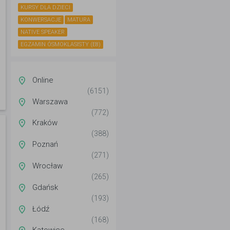
KURSY DLA DZIECI
KONWERSACJE
MATURA
NATIVE SPEAKER
EGZAMIN ÓSMOKLASISTY (E8)
Online
(6151)
Warszawa
(772)
Kraków
(388)
Poznań
(271)
Wrocław
(265)
Gdańsk
(193)
Łódź
(168)