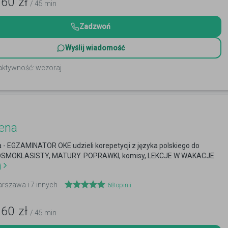
160
zł
/ 45 min
Zadzwoń
Wyślij wiadomość
 aktywność: wczoraj
ena
 - EGZAMINATOR OKE udzieli korepetycji z języka polskiego do
SMOKLASISTY, MATURY. POPRAWKI, komisy, LEKCJE W WAKACJE.
j
arszawa i 7 innych
68
opinii
160
zł
/ 45 min