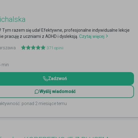
ichalska
ym razem się uda! Efektywne, profesjonalne indywidualne lekcje
nie pracuję z uczniami z ADHD i dysleksją.
Czytaj więcej
Warszawa
371
opinii
5 min
Zadzwoń
Wyślij wiadomość
 aktywność: ponad 2 miesiące temu