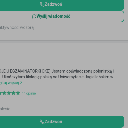
Zadzwoń
Wyślij wiadomość
 aktywność: wczoraj
E U EGZAMINATORKI OKE) Jestem doświadczoną polonistką i
. Ukończyłam filologię polską na Uniwersytecie Jagiellońskim w
ytaj więcej
44
opinie
alenia
Zadzwoń