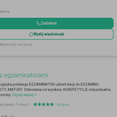
alenia
Zadzwoń
Wyślij wiadomość
 aktywność: wczoraj
z egzaminatorami
a języka polskiego EGZAMINATOR udzieli lekcji do EGZAMINU
TY, MATURY. Odwołania od wyników. KOREPETYCJE indywidualne,
omisy.
Czytaj więcej
arszawa i 7 innych
126
opinii