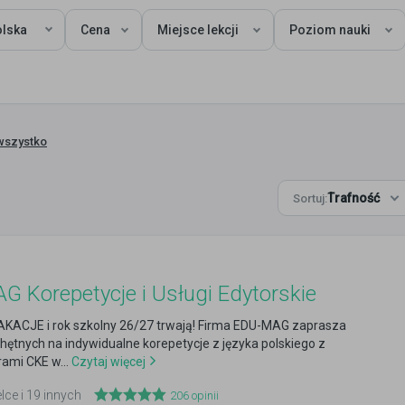
olska
Cena
Miejsce lekcji
Poziom nauki
wszystko
Trafność
Sortuj:
 Korepetycje i Usługi Edytorskie
AKACJE i rok szkolny 26/27 trwają! Firma EDU-MAG zaprasza
hętnych na indywidualne korepetycje z języka polskiego z
ami CKE w...
Czytaj więcej
elce i 19 innych
206
opinii