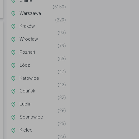
Online
(6150)
Warszawa
(229)
Kraków
(93)
Wrocław
(79)
Poznań
(65)
Łódź
(47)
Katowice
(42)
Gdańsk
(32)
Lublin
(28)
Sosnowiec
(25)
Kielce
(23)