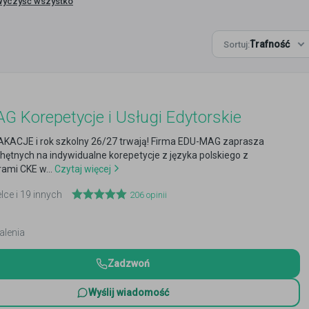
Wyczyść wszystko
Trafność
Sortuj:
 Korepetycje i Usługi Edytorskie
AKACJE i rok szkolny 26/27 trwają! Firma EDU-MAG zaprasza
hętnych na indywidualne korepetycje z języka polskiego z
ami CKE w...
Czytaj więcej
elce i 19 innych
206
opinii
alenia
Zadzwoń
Wyślij wiadomość