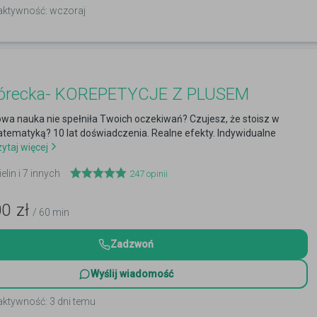
 aktywność: wczoraj
órecka- KOREPETYCJE Z PLUSEM
wa nauka nie spełniła Twoich oczekiwań? Czujesz, że stoisz w
tematyką? 10 lat doświadczenia. Realne efekty. Indywidualne
ytaj więcej
ielin i 7 innych
247
opinii
00
zł
/ 60 min
Zadzwoń
Wyślij wiadomość
aktywność: 3 dni temu