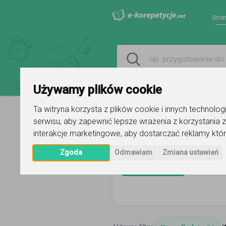
Stro
Używamy plików cookie
Ta witryna korzysta z plików cookie i innych technolo
serwisu
,
aby zapewnić lepsze wrażenia z korzystania z
Strona główna
język polski
kursy
interakcje marketingowe
,
aby dostarczać reklamy któr
Zgoda
Odmawiam
Zmiana ustawień
język polski
Cała P