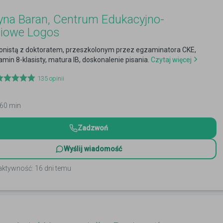
yna Baran, Centrum Edukacyjno-
niowe Logos
olonistą z doktoratem, przeszkolonym przez egzaminatora CKE,
min 8-klasisty, matura IB, doskonalenie pisania.
Czytaj więcej
135
opinii
 60 min
Zadzwoń
Wyślij wiadomość
aktywność: 16 dni temu