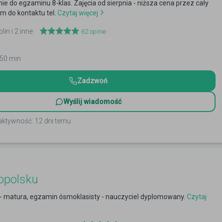
e do egzaminu 8-klas. Zajęcia od sierpnia - niższa cena przez cały
m do kontaktu tel.
Czytaj więcej
lin i 2 inne
62
opinie
 50 min
Zadzwoń
Wyślij wiadomość
aktywność: 12 dni temu
opolsku
 - matura, egzamin ósmoklasisty - nauczyciel dyplomowany.
Czytaj