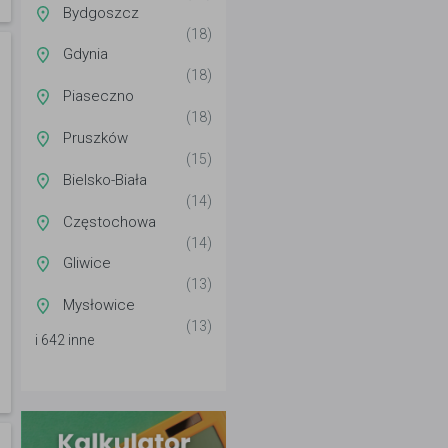
Bydgoszcz
(18)
Gdynia
(18)
Piaseczno
(18)
Pruszków
(15)
Bielsko-Biała
(14)
Częstochowa
(14)
Gliwice
(13)
Mysłowice
(13)
i 642 inne