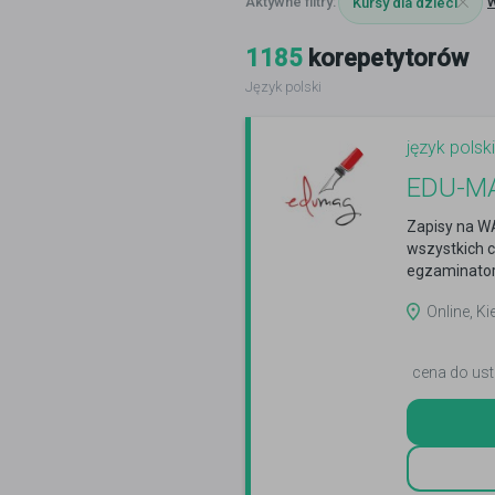
Kursy dla dzieci
1185
korepetytorów
Język polski
język polski
EDU-MAG
Zapisy na W
wszystkich c
egzaminator
Online, Ki
cena do ust