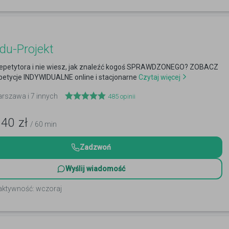
du-Projekt
epetytora i nie wiesz, jak znaleźć kogoś SPRAWDZONEGO? ZOBACZ
petycje INDYWIDUALNE online i stacjonarne
Czytaj więcej
arszawa i 7 innych
485
opinii
140
zł
/ 60 min
Zadzwoń
Wyślij wiadomość
 aktywność: wczoraj