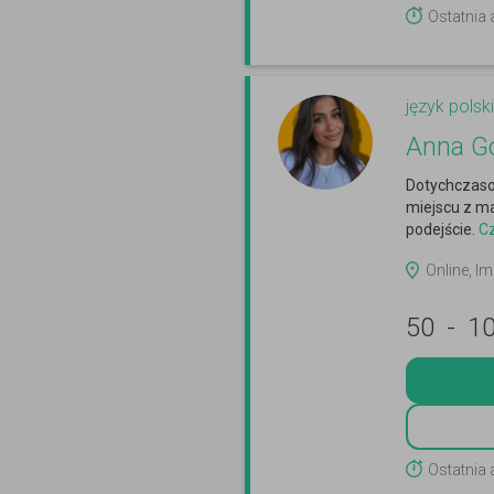
Ostatnia
język polski
Anna G
Dotychczaso
miejscu z ma
podejście.
Cz
Online, Im
50
-
1
Ostatnia 