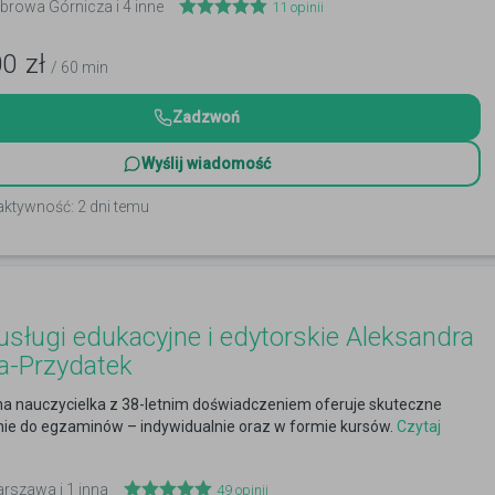
ąbrowa Górnicza i 4 inne
11
opinii
00
zł
/ 60 min
Zadzwoń
Wyślij wiadomość
aktywność: 2 dni temu
sługi edukacyjne i edytorskie Aleksandra
a-Przydatek
 nauczycielka z 38-letnim doświadczeniem oferuje skuteczne
ie do egzaminów – indywidualnie oraz w formie kursów.
Czytaj
arszawa i 1 inna
49
opinii