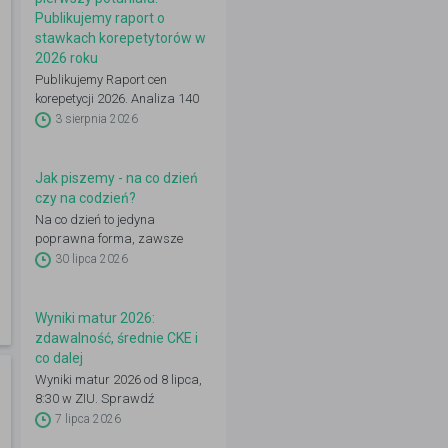
Publikujemy raport o
stawkach korepetytorów w
2026 roku
Publikujemy Raport cen
korepetycji 2026. Analiza 140
648 ogłoszeń: 22 przedmioty,
3 sierpnia 2026
16 województw, 50 miast.
Zobacz pełne dane.
Jak piszemy - na co dzień
czy na codzień?
Na co dzień to jedyna
poprawna forma, zawsze
pisana rozdzielnie. „Na
30 lipca 2026
codzień” (dwa słowa) jest
błędem ortograficznym.
Wyniki matur 2026:
zdawalność, średnie CKE i
co dalej
Wyniki matur 2026 od 8 lipca,
8:30 w ZIU. Sprawdź
zdawalność, średnie CKE i co
7 lipca 2026
zrobić dalej: IRK, wgląd,