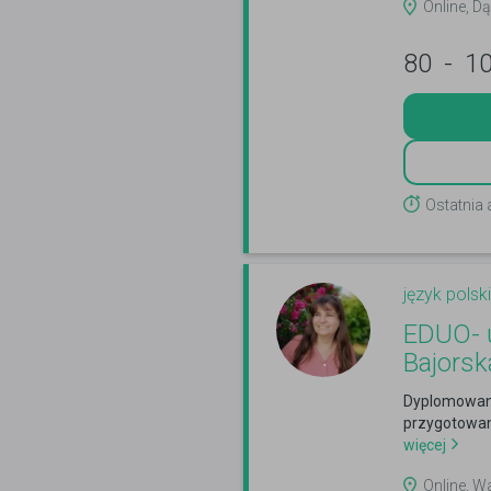
Online, D
80
-
1
Ostatnia 
język polski
EDUO- u
Bajorsk
Dyplomowana
przygotowan
więcej
Online, W