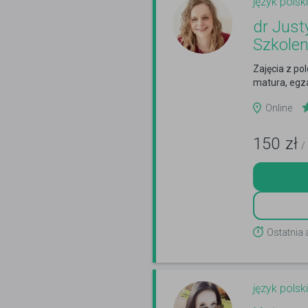
język polski
dr Just
Szkole
Zajęcia z p
matura, egza
Online
150
zł
/
Ostatnia 
język polski