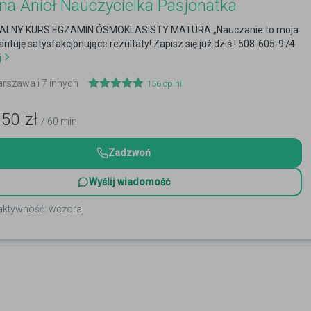
na Anioł Nauczycielka Pasjonatka
LNY KURS EGZAMIN ÓSMOKLASISTY MATURA „Nauczanie to moja
antuję satysfakcjonujące rezultaty! Zapisz się już dziś ! 508-605-974
j
arszawa i 7 innych
156
opinii
150
zł
/ 60 min
Zadzwoń
Wyślij wiadomość
 aktywność: wczoraj