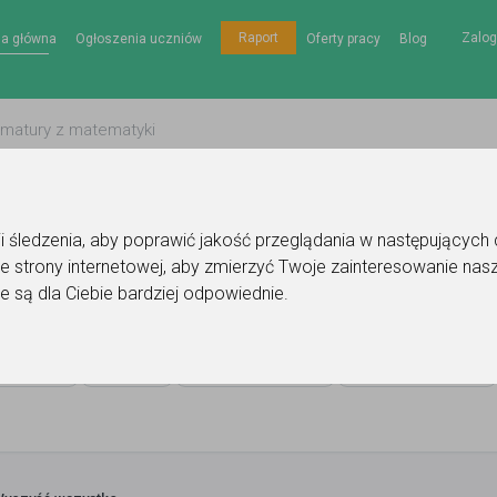
Zalog
Raport
na główna
Ogłoszenia uczniów
Oferty pracy
Blog
gii śledzenia, aby poprawić jakość przeglądania w następujących
e strony internetowej
,
aby zmierzyć Twoje zainteresowanie nasz
 dla dzieci
e są dla Ciebie bardziej odpowiednie
.
olska
Cena
Miejsce lekcji
Poziom nauki