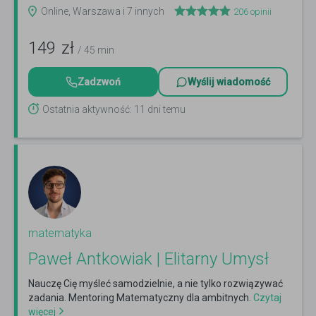
Online, Warszawa i 7 innych
206
opinii
149
zł
/ 45 min
Zadzwoń
Wyślij wiadomość
Ostatnia aktywność: 11 dni temu
matematyka
Paweł Antkowiak | Elitarny Umysł
Nauczę Cię myśleć samodzielnie, a nie tylko rozwiązywać
zadania. Mentoring Matematyczny dla ambitnych.
Czytaj
więcej