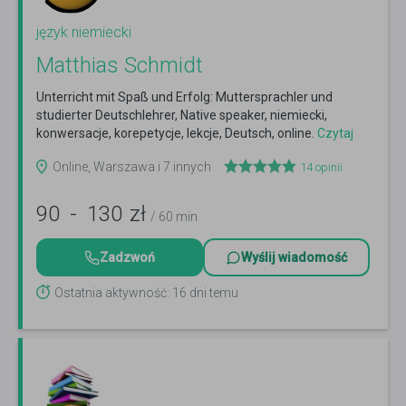
język niemiecki
Matthias Schmidt
Unterricht mit Spaß und Erfolg: Muttersprachler und
studierter Deutschlehrer, Native speaker, niemiecki,
konwersacje, korepetycje, lekcje, Deutsch, online.
Czytaj
więcej
Online, Warszawa i 7 innych
14
opinii
90
-
130
zł
/ 60 min
Zadzwoń
Wyślij wiadomość
Ostatnia aktywność: 16 dni temu