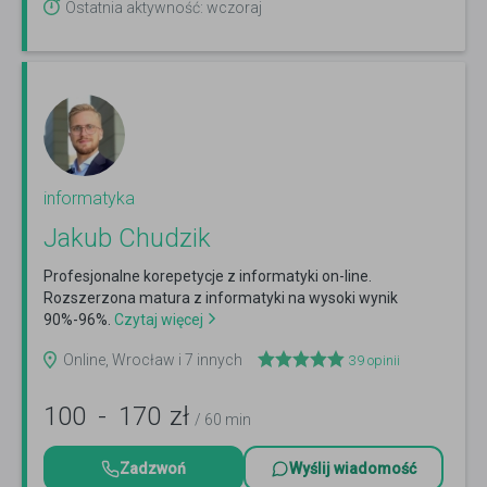
Ostatnia aktywność: wczoraj
informatyka
Jakub Chudzik
Profesjonalne korepetycje z informatyki on-line.
Rozszerzona matura z informatyki na wysoki wynik
90%-96%.
Czytaj więcej
Online, Wrocław i 7 innych
39
opinii
100
-
170
zł
/ 60 min
Zadzwoń
Wyślij wiadomość