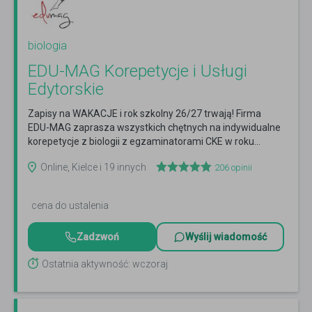
biologia
EDU-MAG Korepetycje i Usługi
Edytorskie
Zapisy na WAKACJE i rok szkolny 26/27 trwają! Firma
EDU-MAG zaprasza wszystkich chętnych na indywidualne
korepetycje z biologii z egzaminatorami CKE w roku...
Czytaj więcej
Online, Kielce i 19 innych
206
opinii
cena do ustalenia
Zadzwoń
Wyślij wiadomość
Ostatnia aktywność: wczoraj