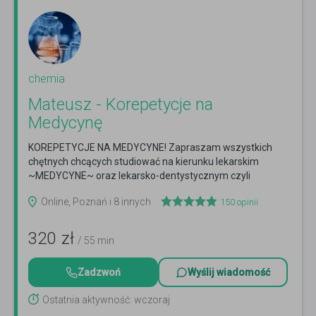
chemia
Mateusz - Korepetycje na
Medycynę
KOREPETYCJE NA MEDYCYNE! Zapraszam wszystkich
chętnych chcących studiować na kierunku lekarskim
~MEDYCYNE~ oraz lekarsko-dentystycznym czyli
STOMATOLOGIE
Czytaj więcej
Online, Poznań i 8 innych
150
opinii
320
zł
/ 55 min
Zadzwoń
Wyślij wiadomość
Ostatnia aktywność: wczoraj