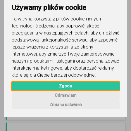
Używamy plików cookie
Ta witryna korzysta z plików cookie i innych
matematyka
technologii śledzenia, aby poprawić jakość
przeglądania w następujących celach:
aby umożliwić
Marek Trojanek
podstawową funkcjonalność serwisu
,
aby zapewnić
Atrakcyjne ceny! Uwaga ! Ostatnie miejsca ! Zapraszam,
lepsze wrażenia z korzystania ze strony
nie czekaj i zadzwoń 517 316 573.
Czytaj więcej
internetowej
,
aby zmierzyć Twoje zainteresowanie
naszymi produktami i usługami oraz personalizować
Online, Mińsk Mazowiecki i 7 innych
775
interakcje marketingowe
,
aby dostarczać reklamy
opinii
które są dla Ciebie bardziej odpowiednie
.
cena do ustalenia
Zgoda
Odmawiam
Zadzwoń
Wyślij wiadomość
Zmiana ustawień
Ostatnia aktywność: 10 dni temu