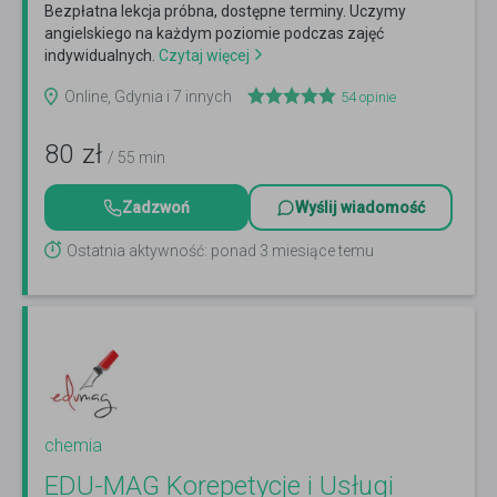
Bezpłatna lekcja próbna, dostępne terminy. Uczymy
angielskiego na każdym poziomie podczas zajęć
indywidualnych.
Czytaj więcej
Online, Gdynia i 7 innych
54
opinie
80
zł
/ 55 min
Zadzwoń
Wyślij wiadomość
Ostatnia aktywność: ponad 3 miesiące temu
chemia
EDU-MAG Korepetycje i Usługi