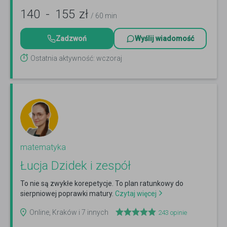
140
-
155
zł
/ 60 min
Zadzwoń
Wyślij wiadomość
Ostatnia aktywność: wczoraj
matematyka
Łucja Dzidek i zespół
To nie są zwykłe korepetycje. To plan ratunkowy do
sierpniowej poprawki matury.
Czytaj więcej
Online, Kraków i 7 innych
243
opinie