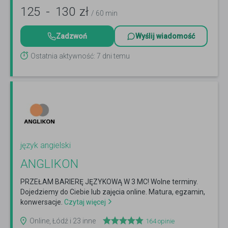
125
-
130
zł
/ 60 min
Zadzwoń
Wyślij wiadomość
Ostatnia aktywność: 7 dni temu
język angielski
ANGLIKON
PRZEŁAM BARIERĘ JĘZYKOWĄ W 3 MC! Wolne terminy.
Dojedziemy do Ciebie lub zajęcia online. Matura, egzamin,
konwersacje.
Czytaj więcej
Online, Łódź i 23 inne
164
opinie