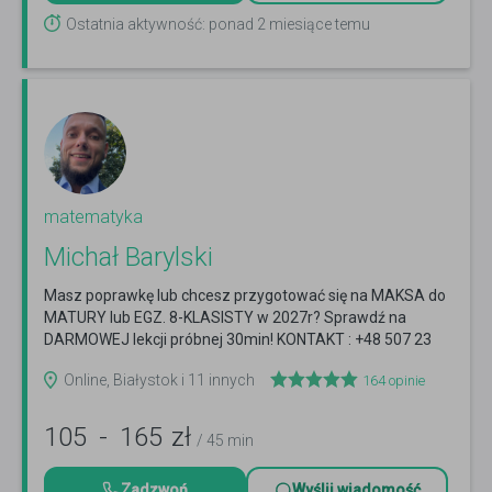
Ostatnia aktywność: ponad 2 miesiące temu
matematyka
Michał Barylski
Masz poprawkę lub chcesz przygotować się na MAKSA do
MATURY lub EGZ. 8-KLASISTY w 2027r? Sprawdź na
DARMOWEJ lekcji próbnej 30min! KONTAKT : +48 507 23
4242
Czytaj więcej
Online, Białystok i 11 innych
164
opinie
105
-
165
zł
/ 45 min
Zadzwoń
Wyślij wiadomość