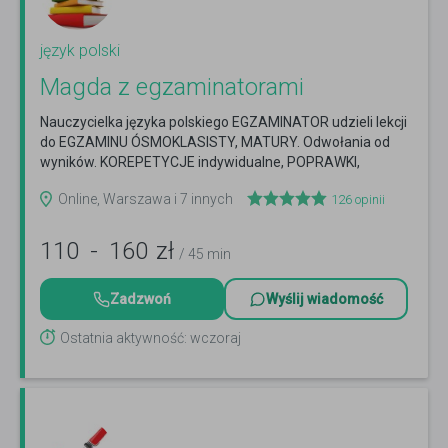
język polski
Magda z egzaminatorami
Nauczycielka języka polskiego EGZAMINATOR udzieli lekcji
do EGZAMINU ÓSMOKLASISTY, MATURY. Odwołania od
wyników. KOREPETYCJE indywidualne, POPRAWKI,
komisy.
Czytaj więcej
Online, Warszawa i 7 innych
126
opinii
110
-
160
zł
/ 45 min
Zadzwoń
Wyślij wiadomość
Ostatnia aktywność: wczoraj