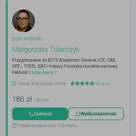
język angielski
Małgorzata Tolarczyk
Przygotowanie do IELTS Academic/ General, FCE, CAE,
CPE, , TOEFL, SAT i matury. Fonetyka i korekta wymowy.
Faktura!
Czytaj więcej
Online, Warszawa i 4 inne
99
opinii
180
zł
/ 60 min
Zadzwoń
Wyślij wiadomość
Ostatnia aktywność: 5 dni temu