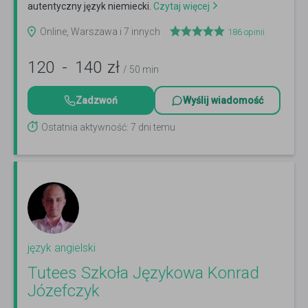
autentyczny język niemiecki.
Czytaj więcej
Online, Warszawa i 7 innych
186
opinii
120
-
140
zł
/ 50 min
Zadzwoń
Wyślij wiadomość
Ostatnia aktywność: 7 dni temu
język angielski
Tutees Szkoła Językowa Konrad
Józefczyk