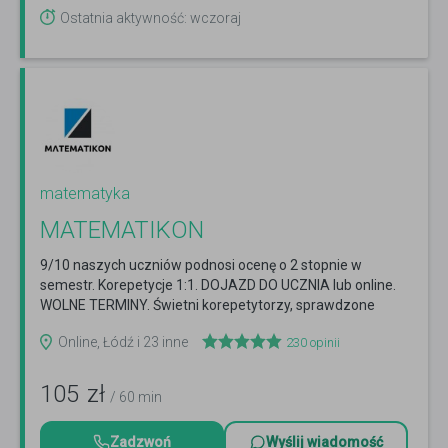
Ostatnia aktywność: wczoraj
matematyka
MATEMATIKON
9/10 naszych uczniów podnosi ocenę o 2 stopnie w
semestr. Korepetycje 1:1. DOJAZD DO UCZNIA lub online.
WOLNE TERMINY. Świetni korepetytorzy, sprawdzone
efekty.
Czytaj więcej
Online, Łódź i 23 inne
230
opinii
105
zł
/ 60 min
Zadzwoń
Wyślij wiadomość