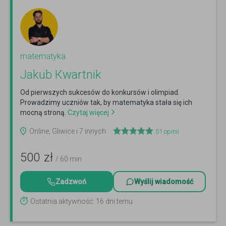
matematyka
Jаkub Кwаrtnik
Od pierwszych sukcesów do konkursów i olimpiad.
Prowadzimy uczniów tak, by matematyka stała się ich
mocną stroną.
Czytaj więcej
Online, Gliwice i 7 innych
51
opinii
500
zł
/ 60 min
Zadzwoń
Wyślij wiadomość
Ostatnia aktywność: 16 dni temu