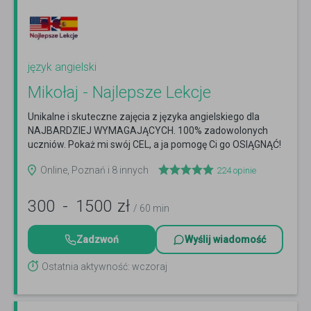
język angielski
Mikołaj - Najlepsze Lekcje
Unikalne i skuteczne zajęcia z języka angielskiego dla
NAJBARDZIEJ WYMAGAJĄCYCH. 100% zadowolonych
uczniów. Pokaż mi swój CEL, a ja pomogę Ci go OSIĄGNĄĆ!
:)
Czytaj więcej
Online, Poznań i 8 innych
224
opinie
300
-
1500
zł
/ 60 min
Zadzwoń
Wyślij wiadomość
Ostatnia aktywność: wczoraj