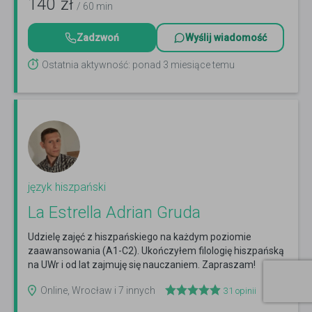
140
zł
/ 60 min
Zadzwoń
Wyślij wiadomość
Ostatnia aktywność: ponad 3 miesiące temu
język hiszpański
La Estrella Adrian Gruda
Udzielę zajęć z hiszpańskiego na każdym poziomie
zaawansowania (A1-C2). Ukończyłem filologię hiszpańską
na UWr i od lat zajmuję się nauczaniem. Zapraszam!
Czytaj więcej
Online, Wrocław i 7 innych
31
opinii