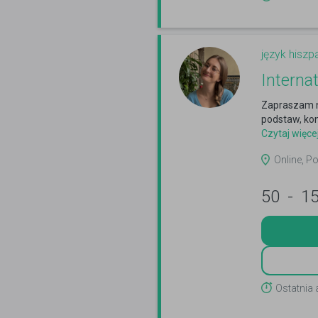
język hiszp
Interna
Zapraszam na
podstaw, kon
Czytaj więce
Online, Po
50
-
1
Ostatnia