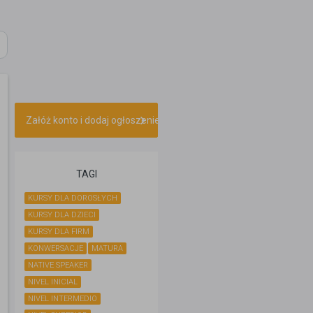
Załóż konto i dodaj ogłoszenie
TAGI
KURSY DLA DOROSŁYCH
KURSY DLA DZIECI
KURSY DLA FIRM
KONWERSACJE
MATURA
NATIVE SPEAKER
NIVEL INICIAL
NIVEL INTERMEDIO