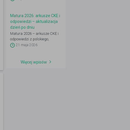
zrobić dalej: IRK, wgląd,
poprawka.
Matura 2026: arkusze CKE i
odpowiedzi – aktualizacja
dzień po dniu
Matura 2026 – arkusze CKE i
odpowiedzi z polskiego,
matematyki, angielskiego oraz
21 maja 2026
przedmiotów rozszerzonych.
Aktualizacja codziennie 4–21
maja po godz. 14:00.
Więcej wpisów