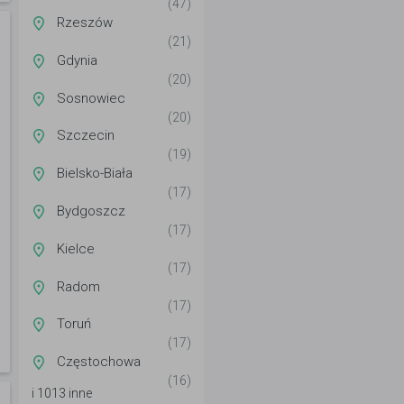
(47)
Rzeszów
(21)
Gdynia
(20)
Sosnowiec
(20)
Szczecin
(19)
Bielsko-Biała
(17)
Bydgoszcz
(17)
Kielce
(17)
Radom
(17)
Toruń
(17)
Częstochowa
(16)
i 1013 inne