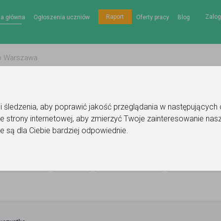
Zalog
Raport
na główna
Ogłoszenia uczniów
Oferty pracy
Blog
gii śledzenia, aby poprawić jakość przeglądania w następujących
e strony internetowej
,
aby zmierzyć Twoje zainteresowanie nasz
matura
e są dla Ciebie bardziej odpowiednie
.
ła Polska
Cena
Miejsce lekcji
Poziom nauki