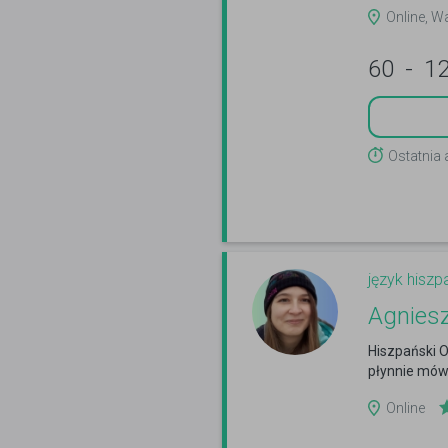
Online, W
60
-
1
Ostatnia
język hiszp
Agnies
Hiszpański 
płynnie mów
Online