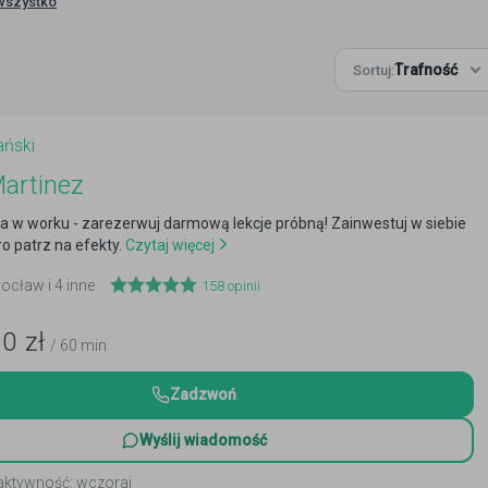
wszystko
Trafność
Sortuj:
ański
artinez
ta w worku - zarezerwuj darmową lekcje próbną! Zainwestuj w siebie
tro patrz na efekty.
Czytaj więcej
rocław i 4 inne
158
opinii
30
zł
/ 60 min
Zadzwoń
Wyślij wiadomość
 aktywność: wczoraj