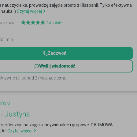
nauczycielka, prowadzę zajęcia prosto z Hiszpanii. Tylko efektywna
 nauka :)
Czytaj więcej
Warszawa
34
opinie
 55 min
Zadzwoń
Wyślij wiadomość
 aktywność: ponad 2 miesiące temu
ański
 i Justyna
serdecznie na zajęcia indywidualne i grupowe. DARMOWA
A!!
Czytaj więcej