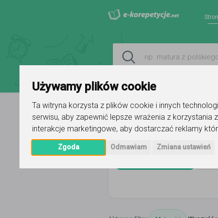
Stro
Używamy plików cookie
Ta witryna korzysta z plików cookie i innych technolo
serwisu
,
aby zapewnić lepsze wrażenia z korzystania z
Strona główna
język hiszpański
interakcje marketingowe
,
aby dostarczać reklamy któr
Zgoda
Odmawiam
Zmiana ustawień
język hiszpański
Ca