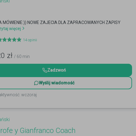
ański
 MÓWIENIE:)) NOWE ZAJECIA DLA ZAPRACOWANYCH ZAPISY
ytaj więcej
14
opinii
20
zł
/ 60 min
Zadzwoń
Wyślij wiadomość
 aktywność: wczoraj
ański
rofe y Gianfranco Coach