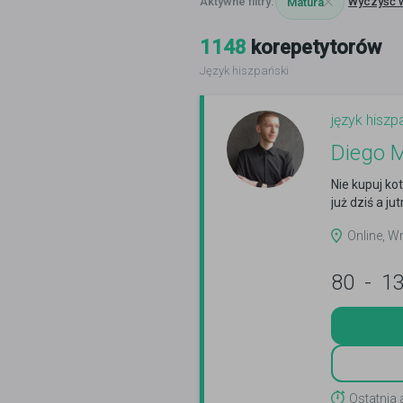
Wyczyść 
Matura
1148
korepetytorów
Język hiszpański
język hiszp
Diego M
Nie kupuj ko
już dziś a ju
Online, W
80
-
1
Ostatnia