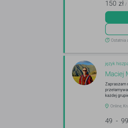
150
zł
/
Ostatnia 
język hiszp
Maciej 
Zapraszam n
przełamywan
każdej grupi
Online, Kr
49
-
9