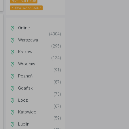
NIVEL SUPERIOR
KURSY WAKACYJNE
Online
(4304)
Warszawa
(295)
Kraków
(134)
Wrocław
(91)
Poznań
(87)
Gdańsk
(73)
Łódź
(67)
Katowice
(59)
Lublin