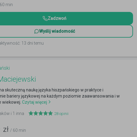
 60 min
Zadzwoń
Wyślij wiadomość
aktywność: 13 dni temu
ański
Maciejewski
a skuteczną naukę języka hiszpańskiego w praktyce i
ie bariery językowej na każdym poziomie zaawansowania i w
e wiekowej.
Czytaj więcej
aków i 1 inna
28
opinii
9
zł
/ 60 min