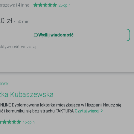
arszawa i 4 inne
25
opinii
20
zł
/ 50 min
Wyślij wiadomość
 aktywność: wczoraj
ański
zka Kubaszewska
ONLINE Dyplomowana lektorka mieszkająca w Hiszpanii Naucz się
ić i komunikuj się bez strachu FAKTURA
Czytaj więcej
46
opinii