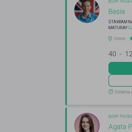
język hiszp
Basia
STAWIAM NA
MATURA!!
Cz
Online
40
-
1
Ostatnia
język hiszp
Agata P