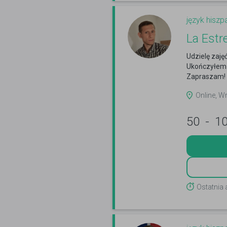
język hiszp
La Estr
Udzielę zaj
Ukończyłem f
Zapraszam!
Online, W
50
-
1
Ostatnia 