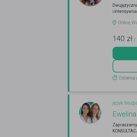
Dwujęzyczna 
i intensywna
Online, 
140
zł
/
Ostatnia
język hiszp
Ewelina
Zapraszamy 
KONSULTACJ