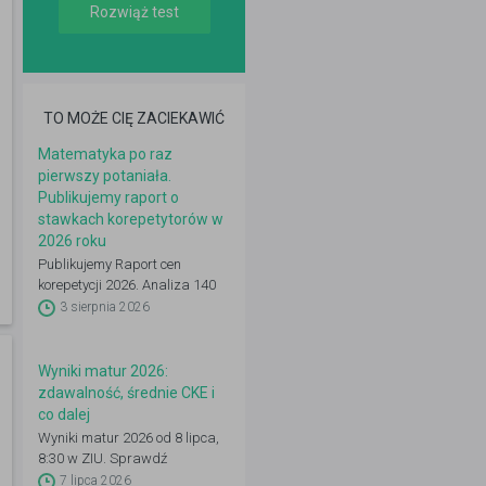
Rozwiąż test
TO MOŻE CIĘ ZACIEKAWIĆ
Matematyka po raz
pierwszy potaniała.
Publikujemy raport o
stawkach korepetytorów w
2026 roku
Publikujemy Raport cen
korepetycji 2026. Analiza 140
648 ogłoszeń: 22 przedmioty,
3 sierpnia 2026
16 województw, 50 miast.
Zobacz pełne dane.
Wyniki matur 2026:
zdawalność, średnie CKE i
co dalej
Wyniki matur 2026 od 8 lipca,
8:30 w ZIU. Sprawdź
zdawalność, średnie CKE i co
7 lipca 2026