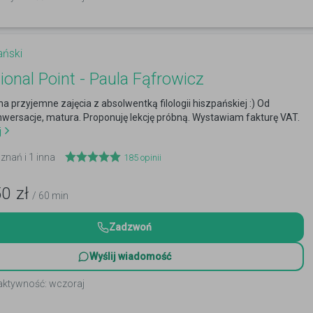
ański
tional Point - Paula Fąfrowicz
 przyjemne zajęcia z absolwentką filologii hiszpańskiej :) Od
wersacje, matura. Proponuję lekcję próbną. Wystawiam fakturę VAT.
j
znań i 1 inna
185
opinii
50
zł
/ 60 min
Zadzwoń
Wyślij wiadomość
 aktywność: wczoraj