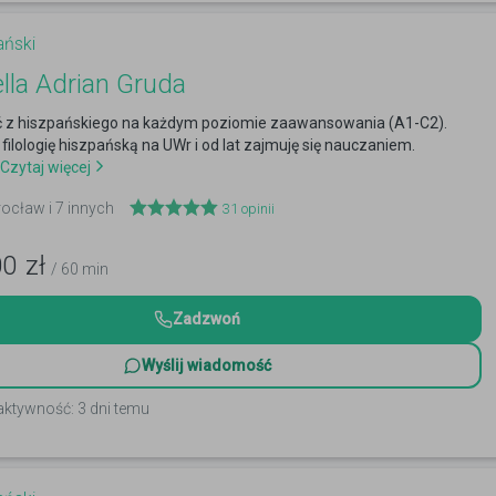
ański
ella Adrian Gruda
ęć z hiszpańskiego na każdym poziomie zaawansowania (A1-C2).
ilologię hiszpańską na UWr i od lat zajmuję się nauczaniem.
Czytaj więcej
rocław i 7 innych
31
opinii
00
zł
/ 60 min
Zadzwoń
Wyślij wiadomość
aktywność: 3 dni temu