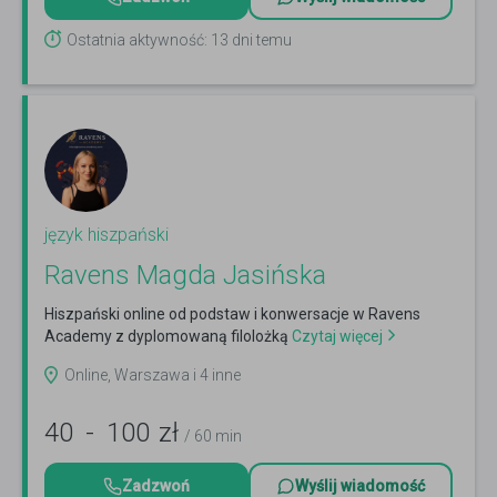
Ostatnia aktywność: 13 dni temu
język hiszpański
Ravens Magda Jasińska
Hiszpański online od podstaw i konwersacje w Ravens
Academy z dyplomowaną filolożką
Czytaj więcej
Online, Warszawa i 4 inne
40
-
100
zł
/ 60 min
Zadzwoń
Wyślij wiadomość