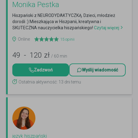
Monika Pestka
Hiszpański z NEURODYDAKTYCZKĄ. Dzieci, młodzież
dorośli :) Mieszkająca w Hiszpanii, kreatywna i
SKUTECZNA nauczycielka hiszpańskiego!
Czytaj więcej
Online
15
opinii
49
-
120
zł
/ 60 min
Zadzwoń
Wyślij wiadomość
Ostatnia aktywność: 13 dni temu
język hiszpański