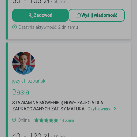
50
-
105
zł
/ 60 min
Zadzwoń
Wyślij wiadomość
Ostatnia aktywność: 2 dni temu
język hiszpański
Basia
STAWIAM NA MÓWIENIE:)) NOWE ZAJECIA DLA
ZAPRACOWANYCH ZAPISY MATURA!!
Czytaj więcej
Online
14
opinii
40
-
120
zł