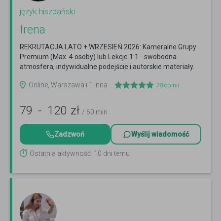
język hiszpański
Irena
REKRUTACJA LATO + WRZESIEŃ 2026: Kameralne Grupy
Premium (Max. 4 osoby) lub Lekcje 1:1 - swobodna
atmosfera, indywidualne podejście i autorskie materiały.
Czytaj więcej
Online, Warszawa i 1 inna
78
opinii
79
-
120
zł
/ 60 min
Zadzwoń
Wyślij wiadomość
Ostatnia aktywność: 10 dni temu