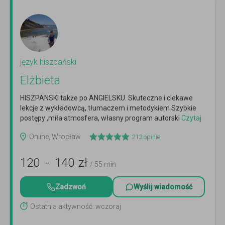
język hiszpański
Elżbieta
HISZPANSKI także po ANGIELSKU. Skuteczne i ciekawe
lekcje z wykładowcą, tłumaczem i metodykiem Szybkie
postępy ,miła atmosfera, własny program autorski
Czytaj
więcej
Online, Wrocław
212
opinie
120
-
140
zł
/ 55 min
Zadzwoń
Wyślij wiadomość
Ostatnia aktywność: wczoraj