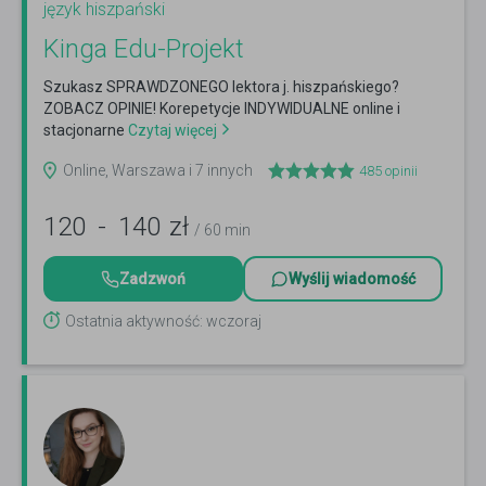
język hiszpański
Kinga Edu-Projekt
Szukasz SPRAWDZONEGO lektora j. hiszpańskiego?
ZOBACZ OPINIE! Korepetycje INDYWIDUALNE online i
stacjonarne
Czytaj więcej
Online, Warszawa i 7 innych
485
opinii
120
-
140
zł
/ 60 min
Zadzwoń
Wyślij wiadomość
Ostatnia aktywność: wczoraj