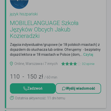
język hiszpański
MOBILELANGUAGE Szkoła
Języków Obcych Jakub
Kozieradzki
Zajęcia indywidualne/grupowe (w 18 polskich miastach) z
dojazdem do słuchacza lub online. Oferujemy: - bezpłatny
dojazd lektora w 18 miastach w Polsce (dom,...
Czytaj
więcej
Online, Warszawa i 7 innych
32
opinie
110
-
150
zł
/ 60 min
Zadzwoń
Wyślij wiadomość
Ostatnia aktywność: 11 dni temu