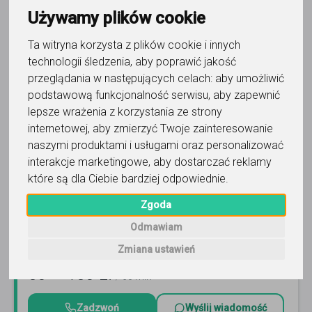
Trafność
Sortuj:
Język hiszpański
Używamy plików cookie
Ta witryna korzysta z plików cookie i innych
technologii śledzenia, aby poprawić jakość
przeglądania w następujących celach:
aby umożliwić
podstawową funkcjonalność serwisu
,
aby zapewnić
lepsze wrażenia z korzystania ze strony
język hiszpański
internetowej
,
aby zmierzyć Twoje zainteresowanie
International Point - Paula
naszymi produktami i usługami oraz personalizować
Fąfrowicz
interakcje marketingowe
,
aby dostarczać reklamy
które są dla Ciebie bardziej odpowiednie
.
Zapraszam na przyjemne zajęcia z absolwentką filologii
hiszpańskiej :) Od podstaw, konwersacje, matura.
Zgoda
Proponuję lekcję próbną. Wystawiam fakturę VAT.
Czytaj
więcej
Odmawiam
Online, Poznań i 1 inna
185
opinii
Zmiana ustawień
50
-
150
zł
/ 60 min
Zadzwoń
Wyślij wiadomość