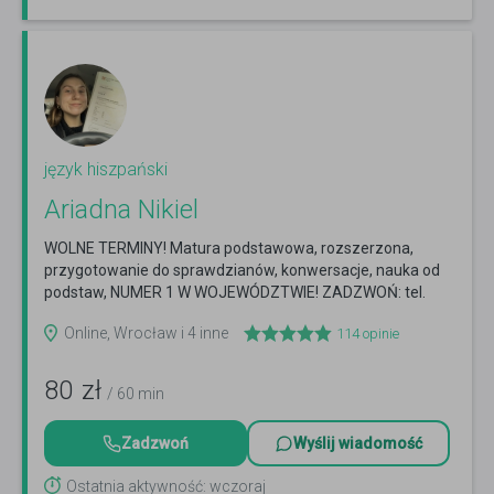
język hiszpański
Ariadna Nikiel
WOLNE TERMINY! Matura podstawowa, rozszerzona,
przygotowanie do sprawdzianów, konwersacje, nauka od
podstaw, NUMER 1 W WOJEWÓDZTWIE! ZADZWOŃ: tel.
505 288 853
Czytaj więcej
Online, Wrocław i 4 inne
114
opinie
80
zł
/ 60 min
Zadzwoń
Wyślij wiadomość
Ostatnia aktywność: wczoraj