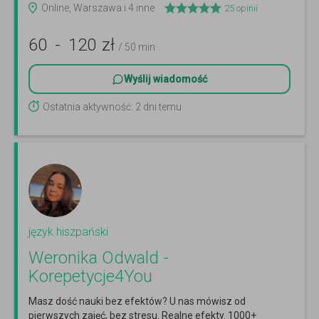
Online, Warszawa i 4 inne
25
opinii
60
-
120
zł
/ 50 min
Wyślij wiadomość
Ostatnia aktywność: 2 dni temu
język hiszpański
Weronika Odwald -
Korepetycje4You
Masz dość nauki bez efektów? U nas mówisz od
pierwszych zajęć, bez stresu. Realne efekty. 1000+