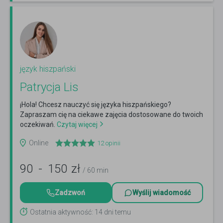
język hiszpański
Patrycja Lis
¡Hola! Chcesz nauczyć się języka hiszpańskiego?
Zapraszam cię na ciekawe zajęcia dostosowane do twoich
oczekiwań.
Czytaj więcej
Online
12
opinii
90
-
150
zł
/ 60 min
Zadzwoń
Wyślij wiadomość
Ostatnia aktywność: 14 dni temu