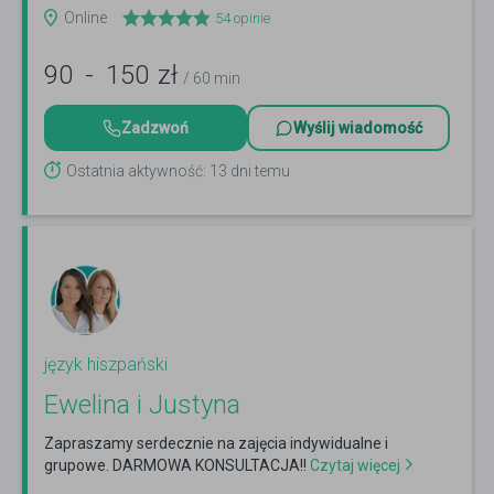
Online
54
opinie
90
-
150
zł
/ 60 min
Zadzwoń
Wyślij wiadomość
Ostatnia aktywność: 13 dni temu
język hiszpański
Ewelina i Justyna
Zapraszamy serdecznie na zajęcia indywidualne i
grupowe. DARMOWA KONSULTACJA!!
Czytaj więcej