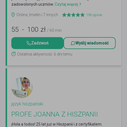
zadowolonych uczniów.
Czytaj więcej
Online, Imielin i 7 innych
193
opinie
55
-
100
zł
/ 60 min
Zadzwoń
Wyślij wiadomość
Ostatnia aktywność: 6 dni temu
język hiszpański
PROFE JOANNA Z HISZPANII
¡Hola a todos! 25 lat już w Hiszpanii i z certyfikatem.