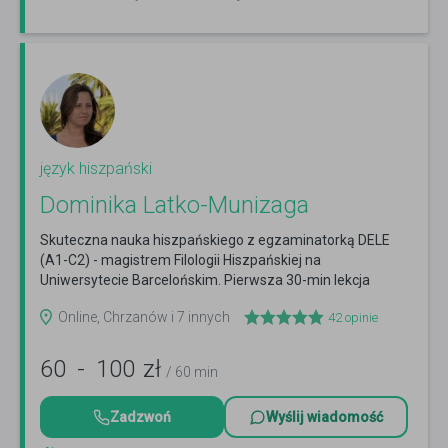
język hiszpański
Dominika Latko-Munizaga
Skuteczna nauka hiszpańskiego z egzaminatorką DELE
(A1-C2) - magistrem Filologii Hiszpańskiej na
Uniwersytecie Barcelońskim. Pierwsza 30-min lekcja
gratis!
Czytaj więcej
Online, Chrzanów i 7 innych
42
opinie
60
-
100
zł
/ 60 min
Zadzwoń
Wyślij wiadomość