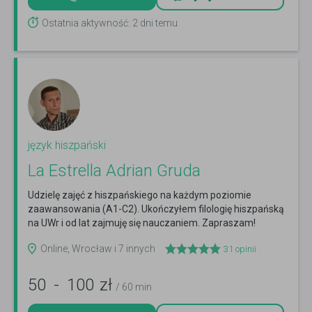
Ostatnia aktywność: 2 dni temu
język hiszpański
La Estrella Adrian Gruda
Udzielę zajęć z hiszpańskiego na każdym poziomie
zaawansowania (A1-C2). Ukończyłem filologię hiszpańską
na UWr i od lat zajmuję się nauczaniem. Zapraszam!
Czytaj więcej
Online, Wrocław i 7 innych
31
opinii
50
-
100
zł
/ 60 min