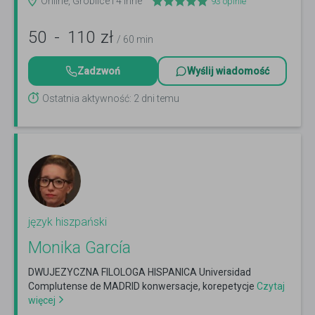
Online, Groblice i 4 inne
93
opinie
50
-
110
zł
/ 60 min
Zadzwoń
Wyślij wiadomość
Ostatnia aktywność: 2 dni temu
język hiszpański
Monika García
DWUJEZYCZNA FILOLOGA HISPANICA Universidad
Complutense de MADRID konwersacje, korepetycje
Czytaj
więcej