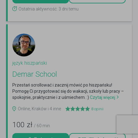
Ostatnia aktywność: 3 dni temu
język hiszpański
Demar School
Przestań scrollować i zacznij mówić po hiszpańsku!
Pomogę Ci przygotować się do wakacji, szkoły lub pracy –
spokojnie, praktycznie i z uśmiechem. :)
Czytaj więcej
Online, Kraków i 4 inne
8
opinii
100
zł
/ 60 min