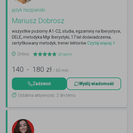
język hiszpański
Mariusz Dobrosz
wszystkie poziomy A1-C2, studia, egzaminy na Iberystyce,
DELE, metodyka Mgr Iberystyki, 17 lat doświadczenia,
certyfikowany metodyk, trener lektorów
Czytaj więcej
Online
20
opinii
140
-
180
zł
/ 60 min
Zadzwoń
Wyślij wiadomość
Ostatnia aktywność: 2 dni temu