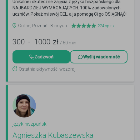
Unikalne i skuteczne zajęcia z języka hiszpańskiego dla
NAJBARDZIEJ WYMAGAJĄCYCH. 100% zadowolonych
uczniów. Pokaż mi swój CEL, a ja pomogę Ci go OSIĄGNĄĆ!
:)
Czytaj więcej
Online, Poznań i 8 innych
224
opinie
300
-
1000
zł
/ 60 min
Zadzwoń
Wyślij wiadomość
Ostatnia aktywność: wczoraj
język hiszpański
Agnieszka Kubaszewska