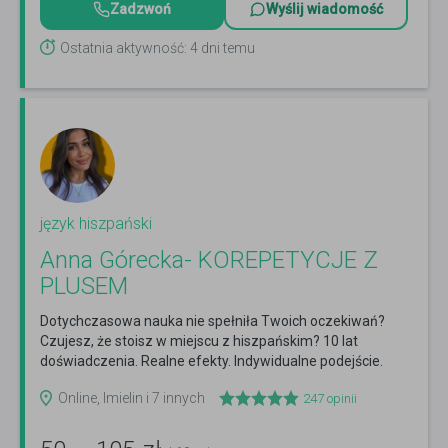
Zadzwoń
Wyślij wiadomość
Ostatnia aktywność: 4 dni temu
język hiszpański
Anna Górecka- KOREPETYCJE Z
PLUSEM
Dotychczasowa nauka nie spełniła Twoich oczekiwań?
Czujesz, że stoisz w miejscu z hiszpańskim? 10 lat
doświadczenia. Realne efekty. Indywidualne podejście.
Czytaj więcej
Online, Imielin i 7 innych
247
opinii