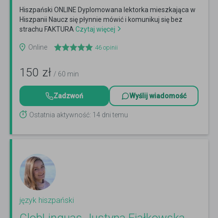
Hiszpański ONLINE Dyplomowana lektorka mieszkająca w
Hiszpanii Naucz się płynnie mówić i komunikuj się bez
strachu FAKTURA
Czytaj więcej
Online
46
opinii
150
zł
/ 60 min
Zadzwoń
Wyślij wiadomość
Ostatnia aktywność: 14 dni temu
język hiszpański