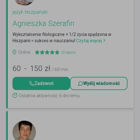
język hiszpański
Agnieszka Szerafin
Wykształcenie filologiczne + 1/2 życia spędzona w
Hiszpanii = sukces w nauczaniu!
Czytaj więcej
Online
20
opinii
60
-
150
zł
/ 60 min
Zadzwoń
Wyślij wiadomość
Ostatnia aktywność: 6 dni temu