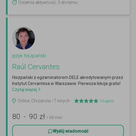
Ostatnia aktywność: 3 dni temu
język hiszpański
Raúl Cervantes
Hiszpański z egzaminatorem DELE akredytowanym przez
Instytut Cervantesa w Warszawie. Pierwsza lekcja gratis!
Czytaj więcej
Online, Chrzanów i 7 innych
10
opinii
80
-
90
zł
/ 60 min
Wyślij wiadomość