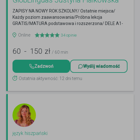
GlobLinguas Justyna Fiałkowska
ZAPISY NA NOWY ROK SZKOLNY/ Ostatnie miejsca/
Każdy poziom zaawansowania/Próbna lekcja
GRATIS/MATURA podstawowa i rozszerzona/ DELE A1-
C2/Konwersacje
Czytaj więcej
Online
34
opinie
60
-
150
zł
/ 60 min
Zadzwoń
Wyślij wiadomość
Ostatnia aktywność: 12 dni temu
język hiszpański