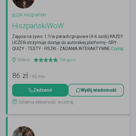
język hiszpański
HiszpańskiWoW
Zajęcia na żywo: 1:1/w parach/grupowe (4-6 osób) KAŻDY
UCZEŃ otrzymuje dostęp do autorskiej platformy- GRY-
QUIZY - TESTY - FISZKI - ZADANIA INTERAKTYWNE
Czytaj
więcej
Online
106
opinii
86
zł
/ 60 min
Zadzwoń
Wyślij wiadomość
Ostatnia aktywność: wczoraj