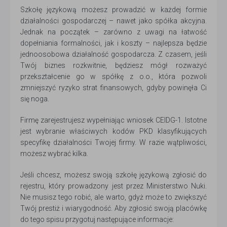
Szkołę językową możesz prowadzić w każdej formie
działalności gospodarczej – nawet jako spółka akcyjna.
Jednak na początek – zarówno z uwagi na łatwość
dopełniania formalności, jak i koszty – najlepsza będzie
jednoosobowa działalność gospodarcza. Z czasem, jeśli
Twój biznes rozkwitnie, będziesz mógł rozważyć
przekształcenie go w spółkę z o.o., która pozwoli
zmniejszyć ryzyko strat finansowych, gdyby powinęła Ci
się noga.
Firmę zarejestrujesz wypełniając wniosek CEIDG-1. Istotne
jest wybranie właściwych kodów PKD klasyfikujących
specyfikę działalności Twojej firmy. W razie wątpliwości,
możesz wybrać kilka.
Jeśli chcesz, możesz swoją szkołę językową zgłosić do
rejestru, który prowadzony jest przez Ministerstwo Nuki.
Nie musisz tego robić, ale warto, gdyż może to zwiększyć
Twój prestiż i wiarygodność. Aby zgłosić swoją placówkę
do tego spisu przygotuj następujące informacje: