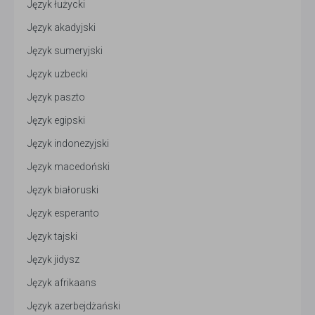
Język łużycki
Język akadyjski
Język sumeryjski
Język uzbecki
Język paszto
Język egipski
Język indonezyjski
Język macedoński
Język białoruski
Język esperanto
Język tajski
Język jidysz
Język afrikaans
Język azerbejdżański