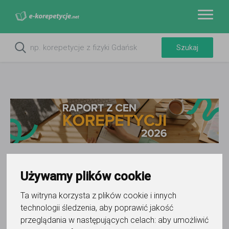
Używamy plików cookie
Ta witryna korzysta z plików cookie i innych
Jak założyć szkołę językową
technologii śledzenia, aby poprawić jakość
krok po kroku?
przeglądania w następujących celach:
aby umożliwić