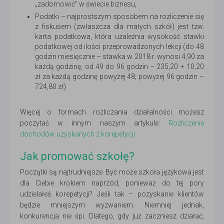
„zadomowić” w świecie biznesu,
Podatki – najprostszym sposobem na rozliczenie się
z fiskusem (zwłaszcza dla małych szkół) jest tzw.
karta podatkowa, która uzależnia wysokość stawki
podatkowej od ilości przeprowadzonych lekcji (do 48
godzin miesięcznie – stawka w 2018 r. wynosi 4,90 za
każdą godzinę, od 49 do 96 godzin – 235,20 + 10,20
zł za każdą godzinę powyżej 48; powyżej 96 godzin –
724,80 zł).
Więcej o formach rozliczania działalności możesz
poczytać w innym naszym artykule:
Rozliczenie
dochodów uzyskanych z korepetycji
Jak promować szkołę?
Początki są najtrudniejsze. Być może szkoła językowa jest
dla Ciebie krokiem naprzód, ponieważ do tej pory
udzielałeś korepetycji? Jeśli tak – pozyskanie klientów
będzie mniejszym wyzwaniem. Niemniej jednak,
konkurencja nie śpi. Dlatego, gdy już zaczniesz działać,