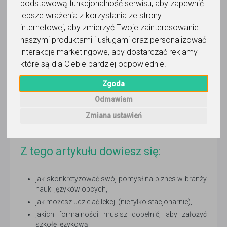
podstawową funkcjonalność serwisu
,
aby zapewnić
Administracja serwisu
25 października 2018
- 7 min czytania
lepsze wrażenia z korzystania ze strony
internetowej
,
aby zmierzyć Twoje zainteresowanie
Znajomość języków obcych stała się obecnie nie tyle
naszymi produktami i usługami oraz personalizować
dodatkową kwalifikacją, która podnosi wartość kandydata
na rynku pracy, a niemal obowiązkiem. To oczywiście nie
interakcje marketingowe
,
aby dostarczać reklamy
jedyny powód, dla którego uczą się ich i dzieci, i dorośli.
które są dla Ciebie bardziej odpowiednie
.
Podróże, możliwość poznawania świata, hobby… można
Zgoda
długo wymieniać. Pewne jest jedno: mimo że rynek nauki
języków obcych jest nasycony, nadal – przy dobrym
Odmawiam
pomyśle na biznes – możesz znaleźć na nim swoją niszę.
Zmiana ustawień
Jak to zrobić? Oto, co musisz wiedzieć, jeśli chcesz
założyć szkołę językową.
Z tego artykułu dowiesz się:
jak skonkretyzować swój pomysł na biznes w branży
nauki języków obcych,
jak możesz udzielać lekcji (nie tylko stacjonarnie),
jakich formalności musisz dopełnić, aby założyć
szkołę językową,