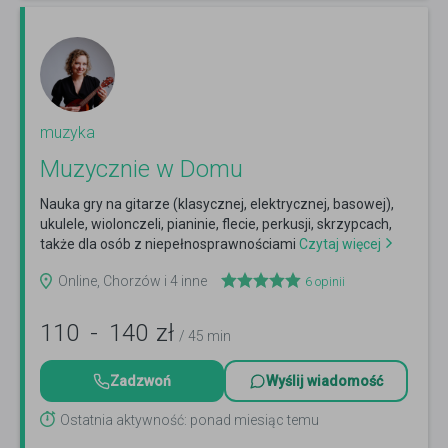
muzyka
Muzycznie w Domu
Nauka gry na gitarze (klasycznej, elektrycznej, basowej),
ukulele, wiolonczeli, pianinie, flecie, perkusji, skrzypcach,
także dla osób z niepełnosprawnościami
Czytaj więcej
Online, Chorzów i 4 inne
6
opinii
110
-
140
zł
/ 45 min
Zadzwoń
Wyślij wiadomość
Ostatnia aktywność: ponad miesiąc temu