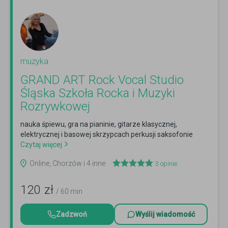
muzyka
GRAND ART Rock Vocal Studio
Śląska Szkoła Rocka i Muzyki
Rozrywkowej
nauka śpiewu, gra na pianinie, gitarze klasycznej,
elektrycznej i basowej skrzypcach perkusji saksofonie
Czytaj więcej
Online, Chorzów i 4 inne
3
opinie
120
zł
/ 60 min
Zadzwoń
Wyślij wiadomość