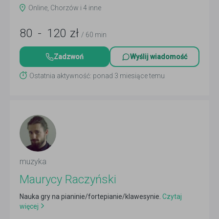
Czytaj więcej
Online, Chorzów i 4 inne
80
-
120
zł
/ 60 min
Zadzwoń
Wyślij wiadomość
Ostatnia aktywność: ponad 3 miesiące temu
muzyka
Maurycy Raczyński
Nauka gry na pianinie/fortepianie/klawesynie.
Czytaj
więcej