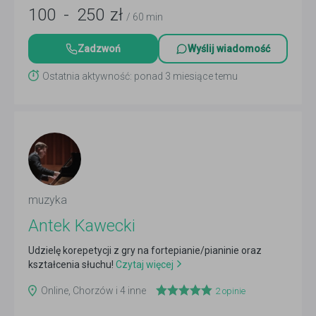
100
-
250
zł
/ 60 min
Zadzwoń
Wyślij wiadomość
Ostatnia aktywność: ponad 3 miesiące temu
muzyka
Antek Kawecki
Udzielę korepetycji z gry na fortepianie/pianinie oraz
kształcenia słuchu!
Czytaj więcej
Online, Chorzów i 4 inne
2
opinie