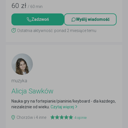
60
zł
/ 60 min
Zadzwoń
Wyślij wiadomość
Ostatnia aktywność: ponad 2 miesiące temu
muzyka
Alicja Sawków
Nauka gry na fortepianie/pianinie/keyboard - dla każdego,
niezależnie od wieku.
Czytaj więcej
Chorzów i 4 inne
4
opinie