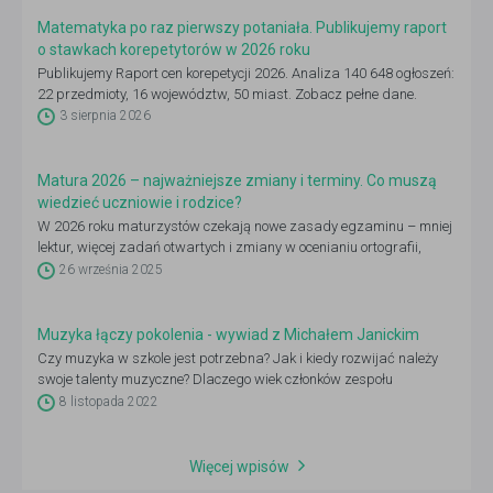
Matematyka po raz pierwszy potaniała. Publikujemy raport
o stawkach korepetytorów w 2026 roku
Publikujemy Raport cen korepetycji 2026. Analiza 140 648 ogłoszeń:
22 przedmioty, 16 województw, 50 miast. Zobacz pełne dane.
3 sierpnia 2026
Matura 2026 – najważniejsze zmiany i terminy. Co muszą
wiedzieć uczniowie i rodzice?
W 2026 roku maturzystów czekają nowe zasady egzaminu – mniej
lektur, więcej zadań otwartych i zmiany w ocenianiu ortografii,
dlatego warto już dziś sprawdzić, co się zmieni i jak dobrze się
26 września 2025
przygotować.
Muzyka łączy pokolenia - wywiad z Michałem Janickim
Czy muzyka w szkole jest potrzebna? Jak i kiedy rozwijać należy
swoje talenty muzyczne? Dlaczego wiek członków zespołu
muzycznego nie ma znaczenia? O pasji i miłości do muzyki, która
8 listopada 2022
uwrażliwia młode pokolenie i rozwija w nich umiejętność słuchania
rozmawialiśmy z Michałem Janickim, założycielem najmłodszego
zespołu rockowego „Krew, Pot i Łzy”.
Więcej wpisów