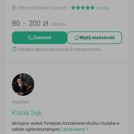
Online, Chorzów i 6 innych
3
opinie
80
-
200
zł
/ 60 min
Zadzwoń
Wyślij wiadomość
Ostatnia aktywność: ponad 3 miesiące temu
muzyka
Kasia Sęk
skrzypce; wokal; fortepian; kształcenie słuchu; muzyka w
szkole ogólnokształcącej
Czytaj więcej