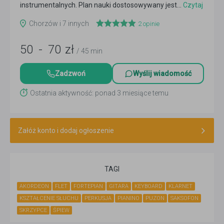
instrumentalnych. Plan nauki dostosowywany jest...
Czytaj
więcej
Chorzów i 7 innych
2
opinie
50
-
70
zł
/ 45 min
Zadzwoń
Wyślij wiadomość
Ostatnia aktywność: ponad 3 miesiące temu
Załóż konto i dodaj ogłoszenie
TAGI
AKORDEON
FLET
FORTEPIAN
GITARA
KEYBOARD
KLARNET
KSZTAŁCENIE SŁUCHU
PERKUSJA
PIANINO
PUZON
SAKSOFON
SKRZYPCE
ŚPIEW