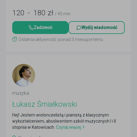
120
-
180
zł
/ 45 min
Zadzwoń
Wyślij wiadomość
Ostatnia aktywność: ponad 3 miesiące temu
muzyka
Łukasz Śmiałkowski
Hej! Jestem wiolonczelistą i pianistą z klasycznym
wykształceniem, absolwentem szkół muzycznych I i II
stopnia w Katowicach.
Czytaj więcej