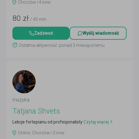
Chorzów i 4 inne
80
zł
/ 45 min
Zadzwoń
Wyślij wiadomość
Ostatnia aktywność: ponad 3 miesiące temu
muzyka
Tatjana Shvets
Lekcje fortepianu od profesjonalisty
Czytaj więcej
Online, Chorzów i 3 inne