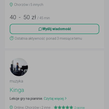
Chorzów i 5 innych
40
-
50
zł
/ 45 min
Wyślij wiadomość
Ostatnia aktywność: ponad 3 miesiące temu
muzyka
Kinga
Lekcje gry na pianinie.
Czytaj więcej
Online, Chorzów i 2 inne
2
opinie