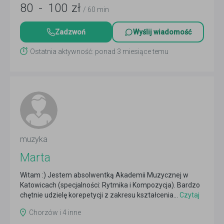
80
-
100
zł
/ 60 min
Zadzwoń
Wyślij wiadomość
Ostatnia aktywność: ponad 3 miesiące temu
muzyka
Marta
Witam :) Jestem absolwentką Akademii Muzycznej w
Katowicach (specjalności: Rytmika i Kompozycja). Bardzo
chętnie udzielę korepetycji z zakresu kształcenia...
Czytaj
więcej
Chorzów i 4 inne