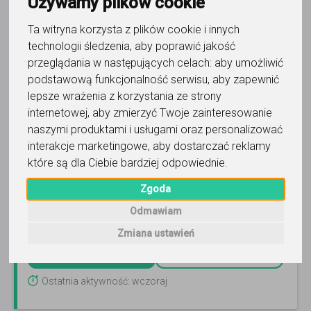
Używamy plików cookie
Ta witryna korzysta z plików cookie i innych
technologii śledzenia, aby poprawić jakość
przeglądania w następujących celach:
aby umożliwić
muzyka
podstawową funkcjonalność serwisu
,
aby zapewnić
lepsze wrażenia z korzystania ze strony
Ago Ago Suzuki Piano Lessons -
internetowej
,
aby zmierzyć Twoje zainteresowanie
Agata Drożdż
naszymi produktami i usługami oraz personalizować
interakcje marketingowe
,
aby dostarczać reklamy
nauka gry na fortepianie, pianinie i keyboardzie dla dzieci
(od 3 roku życia), młodzieży i dorosłych
Czytaj więcej
które są dla Ciebie bardziej odpowiednie
.
Online, Chorzów i 7 innych
Zgoda
Odmawiam
50
-
75
zł
/ 30 min
Zmiana ustawień
Zadzwoń
Wyślij wiadomość
Ostatnia aktywność: wczoraj