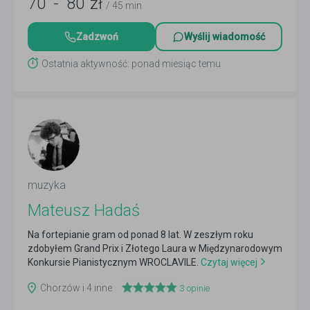
70
-
80
zł
/ 45 min
Zadzwoń
Wyślij wiadomość
Ostatnia aktywność: ponad miesiąc temu
muzyka
Mateusz Hadaś
Na fortepianie gram od ponad 8 lat. W zeszłym roku
zdobyłem Grand Prix i Złotego Laura w Międzynarodowym
Konkursie Pianistycznym WROCLAVILE.
Czytaj więcej
Chorzów i 4 inne
3
opinie