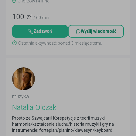
Chorzów i 4 inne
100
zł
/ 60 min
Zadzwoń
Wyślij wiadomość
Ostatnia aktywność: ponad 3 miesiące temu
muzyka
Natalia Olczak
Prosto ze Szwajcarii! Korepetycje z teorii muzyki:
harmonia/kształcenie słuchu/historia muzyki i gry na
instrumencie: fortepian/pianino/klawesyn/keyboard