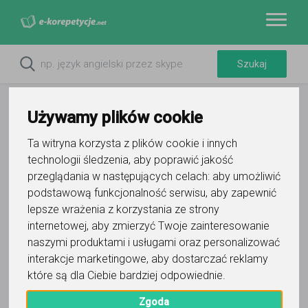
Używamy plików cookie
Ta witryna korzysta z plików cookie i innych
technologii śledzenia, aby poprawić jakość
przeglądania w następujących celach:
aby umożliwić
podstawową funkcjonalność serwisu
,
aby zapewnić
lepsze wrażenia z korzystania ze strony
internetowej
,
aby zmierzyć Twoje zainteresowanie
Do ulubionych
naszymi produktami i usługami oraz personalizować
Oznacz wystąpienie kontaktu
interakcje marketingowe
,
aby dostarczać reklamy
które są dla Ciebie bardziej odpowiednie
.
Zgoda