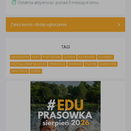
Ostatnia aktywność: ponad 3 miesiące temu
Załóż konto i dodaj ogłoszenie
TAGI
AKORDEON
FLET
FORTEPIAN
GITARA
KEYBOARD
KLARNET
KSZTAŁCENIE SŁUCHU
PERKUSJA
PIANINO
PUZON
SAKSOFON
SKRZYPCE
ŚPIEW