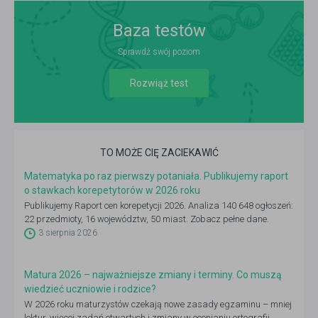
Baza testów
Sprawdź swój poziom
Rozwiąż test
TO MOŻE CIĘ ZACIEKAWIĆ
Matematyka po raz pierwszy potaniała. Publikujemy raport
o stawkach korepetytorów w 2026 roku
Publikujemy Raport cen korepetycji 2026. Analiza 140 648 ogłoszeń:
22 przedmioty, 16 województw, 50 miast. Zobacz pełne dane.
3 sierpnia 2026
Matura 2026 – najważniejsze zmiany i terminy. Co muszą
wiedzieć uczniowie i rodzice?
W 2026 roku maturzystów czekają nowe zasady egzaminu – mniej
lektur, więcej zadań otwartych i zmiany w ocenianiu ortografii,