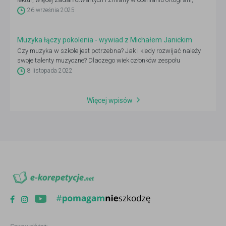
dlatego warto już dziś sprawdzić, co się zmieni i jak dobrze się
26 września 2025
przygotować.
Muzyka łączy pokolenia - wywiad z Michałem Janickim
Czy muzyka w szkole jest potrzebna? Jak i kiedy rozwijać należy
swoje talenty muzyczne? Dlaczego wiek członków zespołu
muzycznego nie ma znaczenia? O pasji i miłości do muzyki, która
8 listopada 2022
uwrażliwia młode pokolenie i rozwija w nich umiejętność słuchania
rozmawialiśmy z Michałem Janickim, założycielem najmłodszego
zespołu rockowego „Krew, Pot i Łzy”.
Więcej wpisów