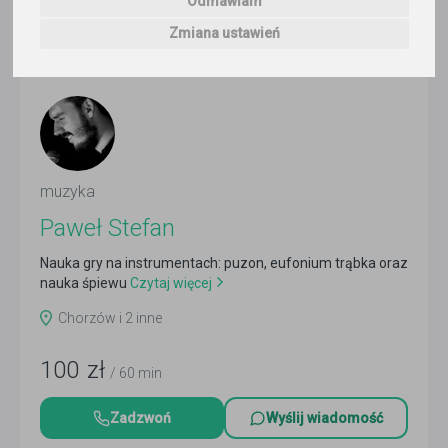
Odmawiam
1
korepetytor
Trafność
Sortuj:
Zmiana ustawień
Muzyka
muzyka
Paweł Stefan
Nauka gry na instrumentach: puzon, eufonium trąbka oraz
nauka śpiewu
Czytaj więcej
Chorzów i 2 inne
100
zł
/ 60 min
Zadzwoń
Wyślij wiadomość