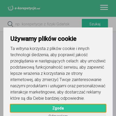
Używamy plików cookie
Ta witryna korzysta z plików cookie i innych
technologii śledzenia, aby poprawić jakość
przeglądania w następujących celach:
aby umożliwić
podstawową funkcjonalność serwisu
,
aby zapewnić
lepsze wrażenia z korzystania ze strony
internetowej
,
aby zmierzyć Twoje zainteresowanie
Filtry
naszymi produktami i usługami oraz personalizować
interakcje marketingowe
,
aby dostarczać reklamy
które są dla Ciebie bardziej odpowiednie
.
Puzon
Chorzów
śląskie
Zgoda
Wyczyść wszystko