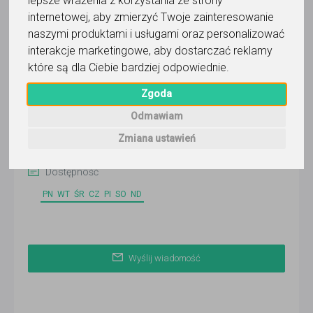
lepsze wrażenia z korzystania ze strony
internetowej
,
aby zmierzyć Twoje zainteresowanie
naszymi produktami i usługami oraz personalizować
Pamela
interakcje marketingowe
,
aby dostarczać reklamy
które są dla Ciebie bardziej odpowiednie
.
Wyślij wiadomość
Zgoda
Ostatnia aktywność:
10 dni temu
Odmawiam
Zmiana ustawień
Korepetytor prowadzi zajęcia online
Dostępność
PN
WT
ŚR
CZ
PI
SO
ND
Wyślij wiadomość