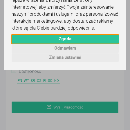
lepsze wrażenia z korzystania ze strony
internetowej
,
aby zmierzyć Twoje zainteresowanie
naszymi produktami i usługami oraz personalizować
Pamela
interakcje marketingowe
,
aby dostarczać reklamy
które są dla Ciebie bardziej odpowiednie
.
Wyślij wiadomość
Zgoda
Ostatnia aktywność:
10 dni temu
Odmawiam
Zmiana ustawień
Korepetytor prowadzi zajęcia online
Dostępność
PN
WT
ŚR
CZ
PI
SO
ND
Wyślij wiadomość