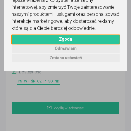
lepsze wrażenia z korzystania ze strony
internetowej
,
aby zmierzyć Twoje zainteresowanie
naszymi produktami i usługami oraz personalizować
Pamela
interakcje marketingowe
,
aby dostarczać reklamy
które są dla Ciebie bardziej odpowiednie
.
Wyślij wiadomość
Zgoda
Ostatnia aktywność:
10 dni temu
Odmawiam
Zmiana ustawień
Korepetytor prowadzi zajęcia online
Dostępność
PN
WT
ŚR
CZ
PI
SO
ND
Wyślij wiadomość