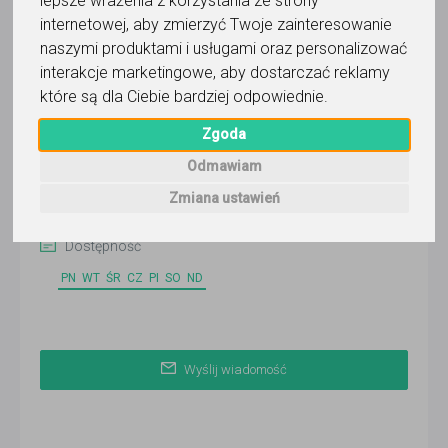
lepsze wrażenia z korzystania ze strony
internetowej
,
aby zmierzyć Twoje zainteresowanie
naszymi produktami i usługami oraz personalizować
Pamela
interakcje marketingowe
,
aby dostarczać reklamy
które są dla Ciebie bardziej odpowiednie
.
Wyślij wiadomość
Zgoda
Ostatnia aktywność:
8 dni temu
Odmawiam
Zmiana ustawień
Korepetytor prowadzi zajęcia online
Dostępność
PN
WT
ŚR
CZ
PI
SO
ND
Wyślij wiadomość