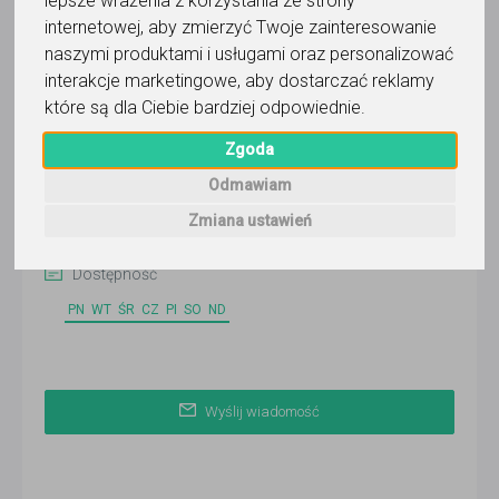
lepsze wrażenia z korzystania ze strony
internetowej
,
aby zmierzyć Twoje zainteresowanie
naszymi produktami i usługami oraz personalizować
Pamela
interakcje marketingowe
,
aby dostarczać reklamy
które są dla Ciebie bardziej odpowiednie
.
Wyślij wiadomość
Zgoda
Ostatnia aktywność:
9 dni temu
Odmawiam
Zmiana ustawień
Korepetytor prowadzi zajęcia online
Dostępność
PN
WT
ŚR
CZ
PI
SO
ND
Wyślij wiadomość