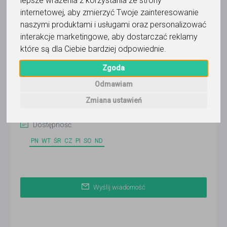
lepsze wrażenia z korzystania ze strony
internetowej
,
aby zmierzyć Twoje zainteresowanie
naszymi produktami i usługami oraz personalizować
Pamela
interakcje marketingowe
,
aby dostarczać reklamy
które są dla Ciebie bardziej odpowiednie
.
Wyślij wiadomość
Zgoda
Ostatnia aktywność:
8 dni temu
Odmawiam
Zmiana ustawień
Korepetytor prowadzi zajęcia online
Dostępność
PN
WT
ŚR
CZ
PI
SO
ND
Wyślij wiadomość