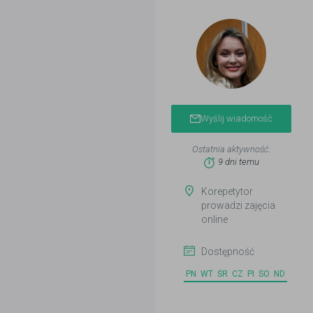
Wyślij wiadomość
Ostatnia aktywność:
9 dni temu
Korepetytor
prowadzi zajęcia
online
Dostępność
PN
WT
ŚR
CZ
PI
SO
ND