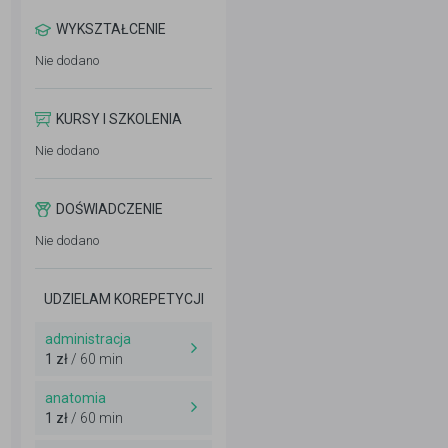
WYKSZTAŁCENIE
Nie dodano
KURSY I SZKOLENIA
Nie dodano
DOŚWIADCZENIE
Nie dodano
UDZIELAM KOREPETYCJI
administracja
1 zł
/ 60 min
anatomia
1 zł
/ 60 min