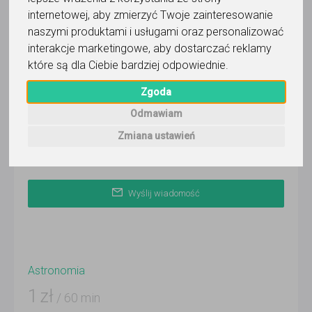
Wyślij wiadomość
internetowej
,
aby zmierzyć Twoje zainteresowanie
naszymi produktami i usługami oraz personalizować
Ostatnia aktywność:
8 dni temu
interakcje marketingowe
,
aby dostarczać reklamy
które są dla Ciebie bardziej odpowiednie
.
Korepetytor prowadzi zajęcia online
Zgoda
Dostępność
Odmawiam
PN
WT
ŚR
CZ
PI
SO
ND
Zmiana ustawień
Wyślij wiadomość
Astronomia
1
zł
/ 60 min