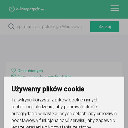
Do ulubionych
Oznacz wystąpienie kontaktu
Używamy plików cookie
Ta witryna korzysta z plików cookie i innych
technologii śledzenia, aby poprawić jakość
przeglądania w następujących celach:
aby umożliwić
Pamela
podstawową funkcjonalność serwisu
,
aby zapewnić
lepsze wrażenia z korzystania ze strony