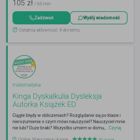
105
zł
/ 60 min
Zadzwoń
Wyślij wiadomość
Ostatnia aktywność: 4 dni temu
matematyka
Kinga Dyskalkulia Dysleksja
Autorka Książek ED
Ciągłe błędy w obliczeniach? Rozglądanie się po klasie i
nierozumienie o czym mówi nauczyciel? Nauczyciel mnie
nie lubi? Duże braki? Wszystko umiem w domu,...
Czytaj
więcej
Online, Warszawa i 4 inne
93
opinie