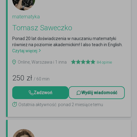
matematyka
Tomasz Saweczko
Ponad 20 lat doświadczenia w nauczaniu matematyki
również na poziomie akademickim! I also teach in English.
Czytaj więcej
Online, Warszawa i 1 inna
84
opinie
250
zł
/ 60 min
Zadzwoń
Wyślij wiadomość
Ostatnia aktywność: ponad 2 miesiące temu