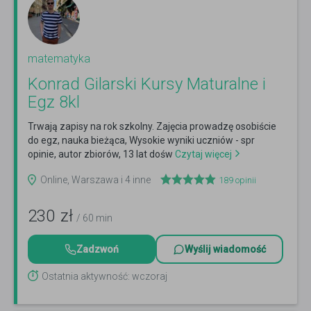
matematyka
Konrad Gilarski Kursy Maturalne i
Egz 8kl
Trwają zapisy na rok szkolny. Zajęcia prowadzę osobiście
do egz, nauka bieżąca, Wysokie wyniki uczniów - spr
opinie, autor zbiorów, 13 lat dośw
Czytaj więcej
Online, Warszawa i 4 inne
189
opinii
230
zł
/ 60 min
Zadzwoń
Wyślij wiadomość
Ostatnia aktywność: wczoraj