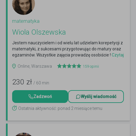
matematyka
Wiola Olszewska
Jestem nauczycielem i od wielu lat udzielam korepetycji z
matematyki, z sukcesami przygotowując do matury oraz
egzaminów. Wszystkie zajęcia prowadzę osobiście !
Czytaj
więcej
Online, Warszawa
159
opinii
230
zł
/ 60 min
Zadzwoń
Wyślij wiadomość
Ostatnia aktywność: ponad 2 miesiące temu