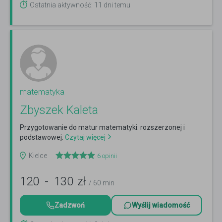
Ostatnia aktywność: 11 dni temu
matematyka
Zbyszek Kaleta
Przygotowanie do matur matematyki: rozszerzonej i
podstawowej.
Czytaj więcej
Kielce
6
opinii
120
-
130
zł
/ 60 min
Zadzwoń
Wyślij wiadomość