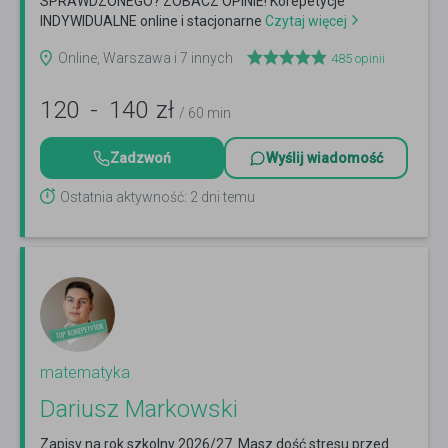
SPRAWDZONEGO? ZOBACZ OPINIE! Korepetycje
INDYWIDUALNE online i stacjonarne
Czytaj więcej
Online, Warszawa i 7 innych
485
opinii
120
-
140
zł
/ 60 min
Zadzwoń
Wyślij wiadomość
Ostatnia aktywność: 2 dni temu
matematyka
Dariusz Markowski
Zapisy na rok szkolny 2026/27. Masz dość stresu przed