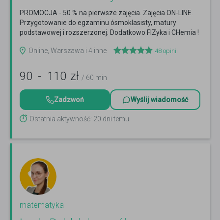
PROMOCJA - 50 % na pierwsze zajęcia. Zajęcia ON-LINE.
Przygotowanie do egzaminu ósmoklasisty, matury
podstawowej i rozszerzonej. Dodatkowo FIZyka i CHemia !
Czytaj więcej
Online, Warszawa i 4 inne
48
opinii
90
-
110
zł
/ 60 min
Zadzwoń
Wyślij wiadomość
Ostatnia aktywność: 20 dni temu
matematyka