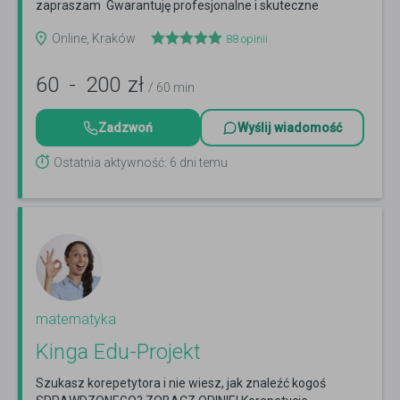
zapraszam Gwarantuję profesjonalne i skuteczne
przygotowanie z...
Czytaj więcej
Online, Kraków
88
opinii
60
-
200
zł
/ 60 min
Zadzwoń
Wyślij wiadomość
Ostatnia aktywność: 6 dni temu
matematyka
Kinga Edu-Projekt
Szukasz korepetytora i nie wiesz, jak znaleźć kogoś