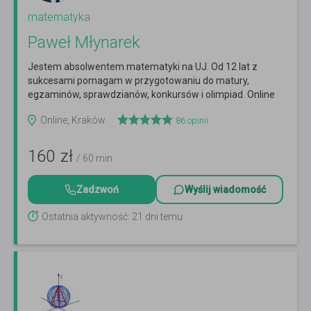
matematyka
Paweł Młynarek
Jestem absolwentem matematyki na UJ. Od 12 lat z
sukcesami pomagam w przygotowaniu do matury,
egzaminów, sprawdzianów, konkursów i olimpiad. Online
oraz Kraków.
Czytaj więcej
Online, Kraków
86
opinii
160
zł
/ 60 min
Zadzwoń
Wyślij wiadomość
Ostatnia aktywność: 21 dni temu