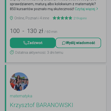
sprawdzianem, maturą albo kolokwium z matematyki?
850 kursantów poznało mą skuteczność!
Czytaj więcej
Online, Poznań i 4 inne
219
opinii
100
-
130
zł
/ 60 min
Zadzwoń
Wyślij wiadomość
Ostatnia aktywność: 3 dni temu
matematyka
Krzysztof BARANOWSKI