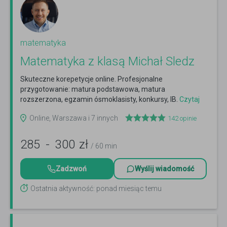
matematyka
Matematyka z klasą Michał Sledz
Skuteczne korepetycje online. Profesjonalne
przygotowanie: matura podstawowa, matura
rozszerzona, egzamin ósmoklasisty, konkursy, IB.
Czytaj
więcej
Online, Warszawa i 7 innych
142
opinie
285
-
300
zł
/ 60 min
Zadzwoń
Wyślij wiadomość
Ostatnia aktywność: ponad miesiąc temu