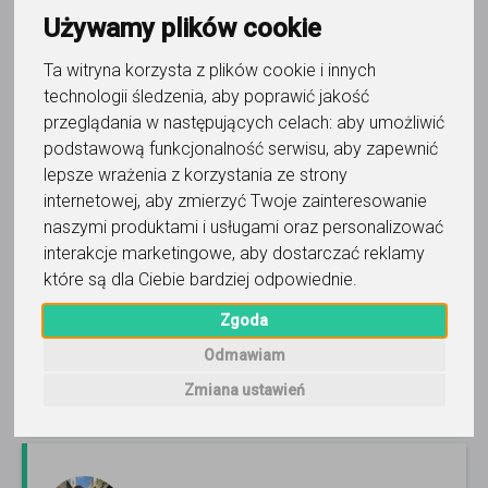
Używamy plików cookie
Ta witryna korzysta z plików cookie i innych
technologii śledzenia, aby poprawić jakość
matematyka
przeglądania w następujących celach:
aby umożliwić
Maciek
podstawową funkcjonalność serwisu
,
aby zapewnić
lepsze wrażenia z korzystania ze strony
Wyjątkowo skuteczne lekcje OBEJRZYJ MÓJ FILMIK, A
ZMIENISZ SPOJRZENIE NA EDUKACJĘ ;-)
Czytaj więcej
internetowej
,
aby zmierzyć Twoje zainteresowanie
naszymi produktami i usługami oraz personalizować
Online, Gdynia i 4 inne
227
opinii
interakcje marketingowe
,
aby dostarczać reklamy
które są dla Ciebie bardziej odpowiednie
.
95
zł
/ 60 min
Zgoda
Zadzwoń
Wyślij wiadomość
Odmawiam
Ostatnia aktywność: ponad 2 miesiące temu
Zmiana ustawień