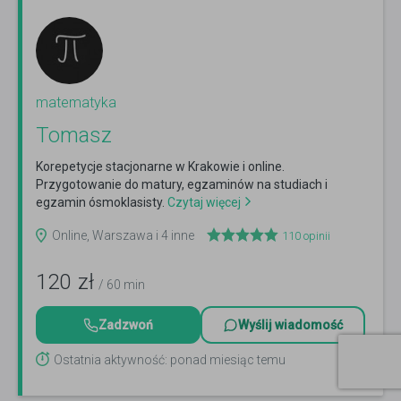
matematyka
Tomasz
Korepetycje stacjonarne w Krakowie i online.
Przygotowanie do matury, egzaminów na studiach i
egzamin ósmoklasisty.
Czytaj więcej
Online, Warszawa i 4 inne
110
opinii
120
zł
/ 60 min
Zadzwoń
Wyślij wiadomość
Ostatnia aktywność: ponad miesiąc temu