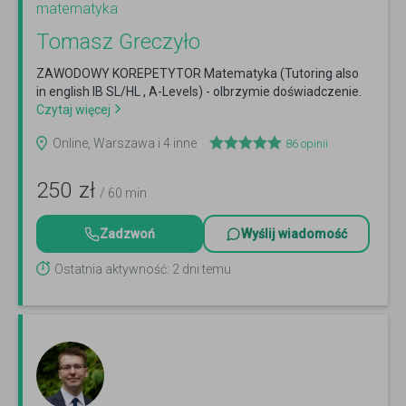
matematyka
Tomasz Greczyło
ZAWODOWY KOREPETYTOR Matematyka (Tutoring also
in english IB SL/HL , A-Levels) - olbrzymie doświadczenie.
Czytaj więcej
Online, Warszawa i 4 inne
86
opinii
250
zł
/ 60 min
Zadzwoń
Wyślij wiadomość
Ostatnia aktywność: 2 dni temu