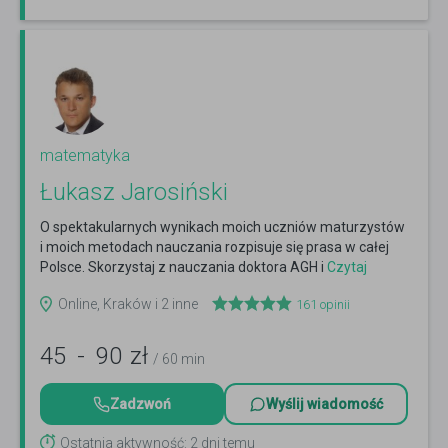
matematyka
Łukasz Jarosiński
O spektakularnych wynikach moich uczniów maturzystów
i moich metodach nauczania rozpisuje się prasa w całej
Polsce. Skorzystaj z nauczania doktora AGH i
Czytaj
więcej
Online, Kraków i 2 inne
161
opinii
45
-
90
zł
/ 60 min
Zadzwoń
Wyślij wiadomość
Ostatnia aktywność: 2 dni temu