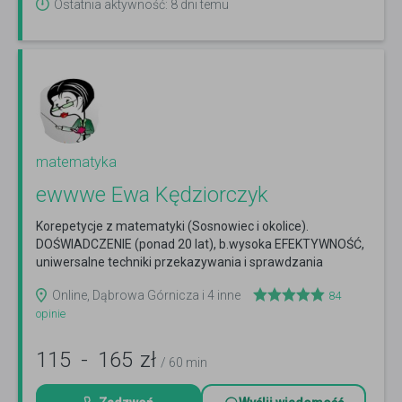
Ostatnia aktywność: 8 dni temu
matematyka
ewwwe Ewa Kędziorczyk
Korepetycje z matematyki (Sosnowiec i okolice).
DOŚWIADCZENIE (ponad 20 lat), b.wysoka EFEKTYWNOŚĆ,
uniwersalne techniki przekazywania i sprawdzania
wiedzy.
Czytaj więcej
Online, Dąbrowa Górnicza i 4 inne
84
opinie
115
-
165
zł
/ 60 min