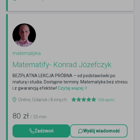
matematyka
Matematify- Konrad Józefczyk
BEZPŁATNA LEKCJA PRÓBNA – od podstawówki po
maturę i studia. Dostępne terminy. Matematyka bez stresu
i z gwarancją efektów!
Czytaj więcej
Online, Gdańsk i 8 innych
169
opinii
80
zł
/ 50 min
Zadzwoń
Wyślij wiadomość