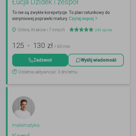
Łucja Dzidek i zespół
To nie są zwykłe korepetycje. To plan ratunkowy do
sierpniowej poprawki matury.
Czytaj więcej
Online, Kraków i 7 innych
243
opinie
125
-
130
zł
/ 60 min
Zadzwoń
Wyślij wiadomość
Ostatnia aktywność: 3 dni temu
matematyka