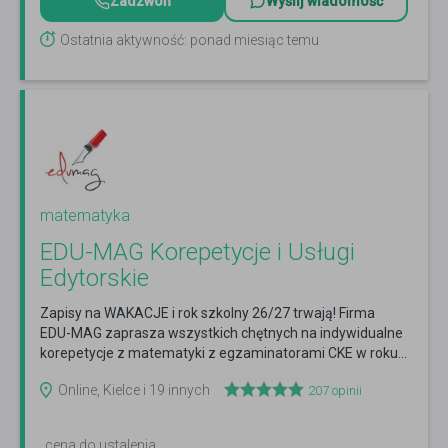
Zadzwoń
Wyślij wiadomość
Ostatnia aktywność: ponad miesiąc temu
matematyka
EDU-MAG Korepetycje i Usługi
Edytorskie
Zapisy na WAKACJE i rok szkolny 26/27 trwają! Firma
EDU-MAG zaprasza wszystkich chętnych na indywidualne
korepetycje z matematyki z egzaminatorami CKE w roku...
Czytaj więcej
Online, Kielce i 19 innych
207
opinii
cena do ustalenia