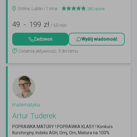
Czytaj więcej
Online, Lublin i 1 inna
282
opinie
49
-
199
zł
/ 60 min
Zadzwoń
Wyślij wiadomość
Ostatnia aktywność: 3 dni temu
matematyka
Artur Tuderek
POPRAWKA MATURY ! POPRAWKA KLASY ! Konkurs
Kurstoryjny, Indeks AGH, Omj, Om, Matura na 100%