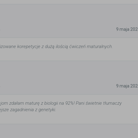
5
9 maja 202
izowane korepetycje z dużą ilością ćwiczeń maturalnych.
5
9 maja 202
cjom zdałam maturę z biologii na 92%! Pani świetnie tłumaczy
jsze zagadnienia z genetyki.