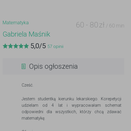
Matematyka
60
-
80
zł
/ 60 min
Gabriela Maśnik
5,0
/
5
57
opinii
Opis ogłoszenia
Cześć.
Jestem studentką kierunku lekarskiego. Korepetycji
udzielam od 4 lat i wypracowałam schemat
odpowiedni dla wszystkich, którzy chcą zdawać
matematykę.