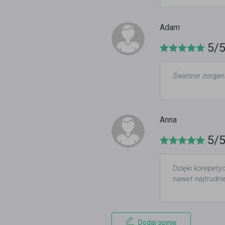
Adam
5/
Świetnie zorgan
Anna
5/
Dzięki korepety
nawet najtrudnie
Dodaj opinię