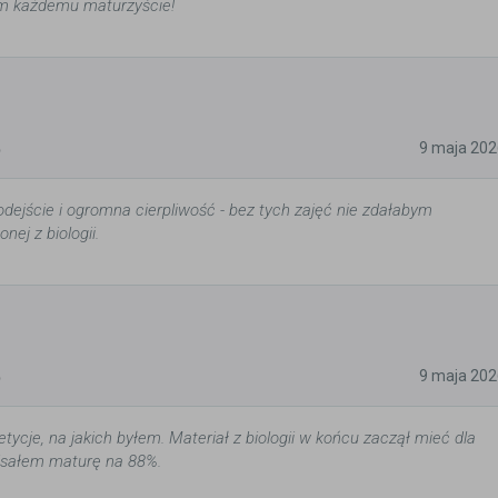
m każdemu maturzyście!
5
9 maja 202
odejście i ogromna cierpliwość - bez tych zajęć nie zdałabym
nej z biologii.
5
9 maja 202
tycje, na jakich byłem. Materiał z biologii w końcu zaczął mieć dla
isałem maturę na 88%.