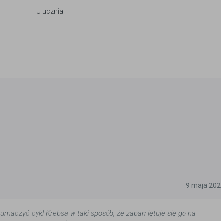
U ucznia
5
9 maja 202
tłumaczyć cykl Krebsa w taki sposób, że zapamiętuje się go na