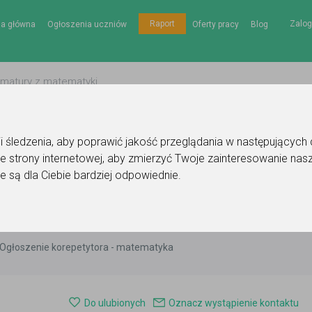
Zalog
Raport
na główna
Ogłoszenia uczniów
Oferty pracy
Blog
gii śledzenia, aby poprawić jakość przeglądania w następujących
e strony internetowej
,
aby zmierzyć Twoje zainteresowanie nasz
e są dla Ciebie bardziej odpowiednie
.
Ogłoszenie korepetytora - matematyka
Do ulubionych
Oznacz wystąpienie kontaktu