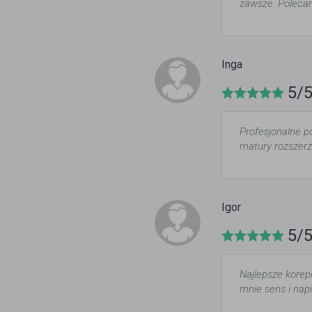
zawsze. Poleca
Inga
5/
Profesjonalne p
matury rozszerzo
Igor
5/
Najlepsze korepe
mnie sens i nap