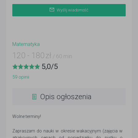
Wyślij wiadomość
Matematyka
120
-
180
zł
/ 60 min
5,0
/
5
59
opinii
Opis ogłoszenia
Wolne terminy!
Zapraszam do nauki w okresie wakacyjnym (zajęcia w
atrakcyjnych cenach od poniedziałku do piątku o