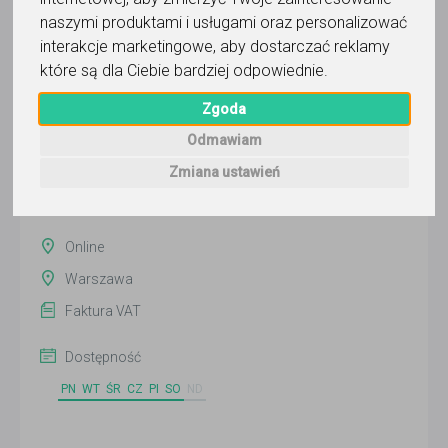
naszymi produktami i usługami oraz personalizować
interakcje marketingowe
,
aby dostarczać reklamy
Rafał Drozd
które są dla Ciebie bardziej odpowiednie
.
Zgoda
Wyślij wiadomość
Ostatnia aktywność:
Odmawiam
ponad miesiąc temu
Zmiana ustawień
Pokaż
Online
Warszawa
Faktura VAT
Dostępność
PN
WT
ŚR
CZ
PI
SO
ND