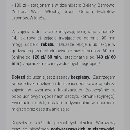
- 180 zł - stacjonarnie w dzielnicach: Bielany, Bemowo,
Żoliborz, Wola, Włochy, Ursus, Ochota, Mokotów,
Ursynów, Wilanów.
Za zajęcia w dni szkolne odbywające się w godzinach 8-
14, jak również zajęcia trwające co najmniej 90 min
mogę udzielić
rabatu.
Dłuższe lekcje i/lub lekcje w
godzinach przedpołudniowych = niższa cena za 60 min
(online od
120 zł/ 60 min,
stacjonarnie od
140 zł/ 60
min
). Zapraszam do indywidualnych negocjacji!
Dojazd
do ucznia jest z zasady
bezpłatny.
Zastrzegam
sobie jednak możliwość doliczenia dodatkowej opłaty za
zajęcia w wybranych lokalizacjach (szczególnie w
popołudniowych godzinach szczytu komunikacyjnego).
Ewentualną opłatę ustalam indywidualnie w oparciu o
miejsce oraz czas trwania zajęć.
Dojeżdżam także do pozostałych dzielnic Warszawy
oraz do niektórych
podwarszawskich miejscowości.