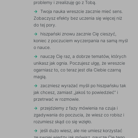
problemy i zrealizuję go z Tobą.
Twoja nauka wreszcie zacznie mieć sens.
Zobaczysz efekty bez uczenia się więcej niż
do tej pory.
hiszpański znowu zacznie Cię cieszyć,
koniec z poczuciem wyczerpania na samą myśl
o nauce.
nauczę Cię raz, a dobrze tematów, których
unikasz jak ognia. Poczujesz ulgę, że wreszcie
ogarniasz to, co teraz jest dla Ciebie czarną
magią.
zaczniesz wyrażać myśli po hiszpańsku tak
jak chcesz, zamiast „jakoś to powiedzieć” i
przetrwać w rozmowie.
przejdziemy z fazy mówienia na czuja i
zgadywania do poczucia, że wiesz co robisz i
rozumiesz skąd co się wzięło.
jeśli dużo wiesz, ale nie umiesz korzystać
ze swojej wiedzy jak mówisz, nauczę Cię tego.