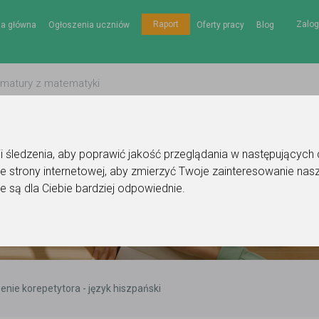
Zalog
Raport
na główna
Ogłoszenia uczniów
Oferty pracy
Blog
gii śledzenia, aby poprawić jakość przeglądania w następujących
e strony internetowej
,
aby zmierzyć Twoje zainteresowanie nasz
e są dla Ciebie bardziej odpowiednie
.
enie korepetytora - język hiszpański