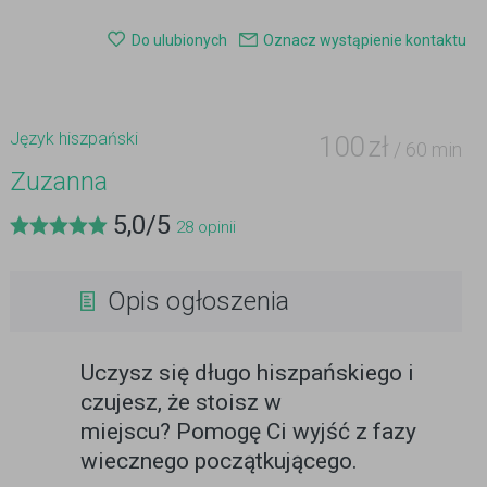
Do ulubionych
Oznacz wystąpienie kontaktu
Język hiszpański
100
zł
/ 60 min
Zuzanna
5,0
/
5
28
opinii
Opis ogłoszenia
Uczysz się długo hiszpańskiego i
czujesz, że stoisz w
miejscu? Pomogę Ci wyjść z fazy
wiecznego początkującego.