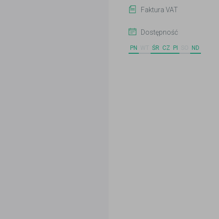
Faktura VAT
Dostępność
PN
WT
ŚR
CZ
PI
SO
ND