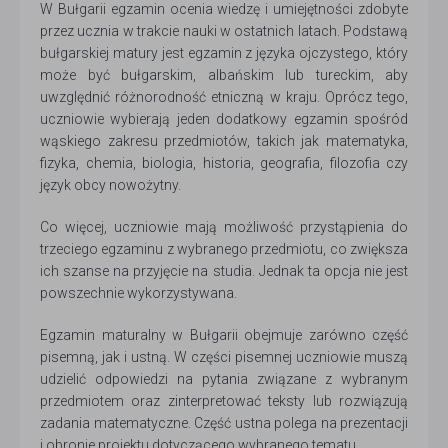
W Bułgarii egzamin ocenia wiedzę i umiejętności zdobyte
przez ucznia w trakcie nauki w ostatnich latach. Podstawą
bułgarskiej matury jest egzamin z języka ojczystego, który
może być bułgarskim, albańskim lub tureckim, aby
uwzględnić różnorodność etniczną w kraju. Oprócz tego,
uczniowie wybierają jeden dodatkowy egzamin spośród
wąskiego zakresu przedmiotów, takich jak matematyka,
fizyka, chemia, biologia, historia, geografia, filozofia czy
język obcy nowożytny.
Co więcej, uczniowie mają możliwość przystąpienia do
trzeciego egzaminu z wybranego przedmiotu, co zwiększa
ich szanse na przyjęcie na studia. Jednak ta opcja nie jest
powszechnie wykorzystywana.
Egzamin maturalny w Bułgarii obejmuje zarówno część
pisemną, jak i ustną. W części pisemnej uczniowie muszą
udzielić odpowiedzi na pytania związane z wybranym
przedmiotem oraz zinterpretować teksty lub rozwiązują
zadania matematyczne. Część ustna polega na prezentacji
i obronie projektu dotyczącego wybranego tematu.