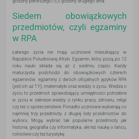
godziny pierwszego i 5,5 godziny drugiego dnia.
Siedem obowiązkowych
przedmiotów, czyli egzaminy
w RPA
Łatwego życia nie mają uczniowie mieszkający w
Republice Południowej Afryki. Egzamin, który piszą po 12
roku nauki składa się aż z siedmiu części. Każdy
maturzysta podchodzi do obowiązkowych czterech
egzaminów: egzaminy z dwóch oficjalnych języków RPA
(jest ich aż 11!), matematyki oraz wiedzy o życiu. Wiedza o
życiu to przedmiot sprawdzający umiejętności potrzebne
w życiu w zakresie wiedzy o rynku pracy, zdrowiu, religii
czy też o społeczeństwie. Ponadto uczniowie wybierają co
najmniej trzy przedmioty z długiej listy przedmiotów do
wyboru. Mogą wybrać tak popularne przedmioty jak
historia, geografia czy informatyka, ale też naukę o tańcu,
rolnictwie czy też turystykę.