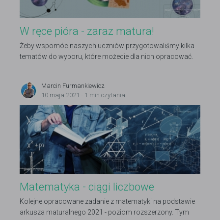
W ręce pióra - zaraz matura!
Żeby wspomóc naszych uczniów przygotowaliśmy kilka
tematów do wyboru, które możecie dla nich opracować.
W zamian za to mamy dla Was nagrodę w postaci
reklamy bannerowej oraz roczne wyróżnienie ogłoszenia.
Marcin Furmankiewicz
10 maja 2021 - 1 min czytania
Matematyka - ciągi liczbowe
Kolejne opracowane zadanie z matematyki na podstawie
arkusza maturalnego 2021 - poziom rozszerzony. Tym