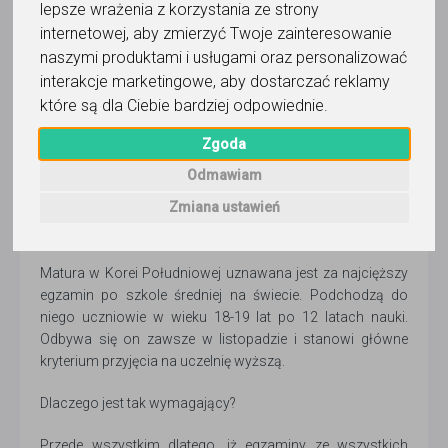
Administracja serwisu
lepsze wrażenia z korzystania ze strony
18 kwietnia 2024
- 9 min czytania
internetowej
,
aby zmierzyć Twoje zainteresowanie
naszymi produktami i usługami oraz personalizować
Już od 7 maja maturzyści z całej Polski zaczną zmagać
się z najpoważniejszym egzaminem w swoim
interakcje marketingowe
,
aby dostarczać reklamy
dotychczasowym życiu. Podobny egzamin zdają młodzi
które są dla Ciebie bardziej odpowiednie
.
ludzie na całym świecie. Sprawdźmy, czy mają lepiej, czy
Zgoda
gorzej od naszych maturzystów :)
Odmawiam
Suneung, czyli najtrudniejsza
Zmiana ustawień
matura na świecie
Matura w Korei Południowej uznawana jest za najcięższy
egzamin po szkole średniej na świecie. Podchodzą do
niego uczniowie w wieku 18-19 lat po 12 latach nauki.
Odbywa się on zawsze w listopadzie i stanowi główne
kryterium przyjęcia na uczelnię wyższą.
Dlaczego jest tak wymagający?
Przede wszystkim dlatego, iż egzaminy ze wszystkich