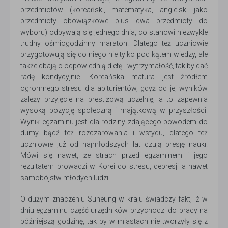
przedmiotów (koreański, matematyka, angielski jako
przedmioty obowiązkowe plus dwa przedmioty do
wyboru) odbywają się jednego dnia, co stanowi niezwykle
trudny ośmiogodzinny maraton. Dlatego też uczniowie
przygotowują się do niego nie tylko pod kątem wiedzy, ale
także dbają o odpowiednią dietę i wytrzymałość, tak by dać
radę kondycyjnie. Koreańska matura jest źródłem
ogromnego stresu dla abiturientów, gdyż od jej wyników
zależy przyjęcie na prestiżową uczelnię, a to zapewnia
wysoką pozycję społeczną i majątkową w przyszłości.
Wynik egzaminu jest dla rodziny zdającego powodem do
dumy bądź też rozczarowania i wstydu, dlatego też
uczniowie już od najmłodszych lat czują presję nauki.
Mówi się nawet, że strach przed egzaminem i jego
rezultatem prowadzi w Korei do stresu, depresji a nawet
samobójstw młodych ludzi.
O dużym znaczeniu Suneung w kraju świadczy fakt, iż w
dniu egzaminu część urzędników przychodzi do pracy na
późniejszą godzinę, tak by w miastach nie tworzyły się z