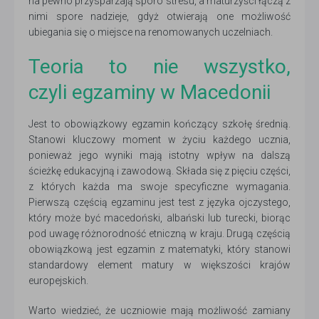
na pewno przysparzają sporo stresu, a maturzyści łączą z
nimi spore nadzieje, gdyż otwierają one możliwość
ubiegania się o miejsce na renomowanych uczelniach.
Teoria to nie wszystko,
czyli egzaminy w Macedonii
Jest to obowiązkowy egzamin kończący szkołę średnią.
Stanowi kluczowy moment w życiu każdego ucznia,
ponieważ jego wyniki mają istotny wpływ na dalszą
ścieżkę edukacyjną i zawodową. Składa się z pięciu części,
z których każda ma swoje specyficzne wymagania.
Pierwszą częścią egzaminu jest test z języka ojczystego,
który może być macedoński, albański lub turecki, biorąc
pod uwagę różnorodność etniczną w kraju. Drugą częścią
obowiązkową jest egzamin z matematyki, który stanowi
standardowy element matury w większości krajów
europejskich.
Warto wiedzieć, że uczniowie mają możliwość zamiany