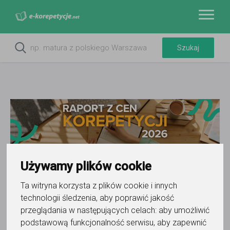
Używamy plików cookie
Ta witryna korzysta z plików cookie i innych
Matura na świecie – co zdają
technologii śledzenia, aby poprawić jakość
przeglądania w następujących celach:
aby umożliwić
uczniowie w innych krajach
podstawową funkcjonalność serwisu
,
aby zapewnić