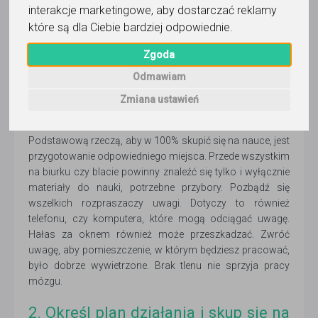
Magdalena Florczyk (Redakcja serwisu)
interakcje marketingowe
,
aby dostarczać reklamy
MF
17 listopada 2021
- 5 min czytania
które są dla Ciebie bardziej odpowiednie
.
Piętrzące się podręczniki, notatki, kserówki i zeszyty.
Zgoda
Wszystko do przeczytania i nauczenia się „na jutro”. Jak
uczyć się, aby nauka była efektywna? Jak ogarnąć ten
Odmawiam
chaos informacji?
Zmiana ustawień
1. Przygotuj miejsce pracy
Podstawową rzeczą, aby w 100% skupić się na nauce, jest
przygotowanie odpowiedniego miejsca. Przede wszystkim
na biurku czy blacie powinny znaleźć się tylko i wyłącznie
materiały do nauki, potrzebne przybory. Pozbądź się
wszelkich rozpraszaczy uwagi. Dotyczy to również
telefonu, czy komputera, które mogą odciągać uwagę.
Hałas za oknem również może przeszkadzać. Zwróć
uwagę, aby pomieszczenie, w którym będziesz pracować,
było dobrze wywietrzone. Brak tlenu nie sprzyja pracy
mózgu.
2. Określ plan działania i skup się na