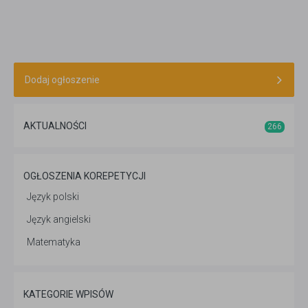
wciąż nieodkryty temat, dla innych kontrowersyjny, inni
nastawieni są sceptycznie. A jak jest naprawdę? O tym
nagraliśmy całą serię filmów, w których nasi bohaterowie:
Marta, Adrian i Agnieszka opowiadają o swoich
doświadczeniach domowej edukacji.
Dodaj ogłoszenie
AKTUALNOŚCI
266
OGŁOSZENIA KOREPETYCJI
Język polski
Język angielski
Matematyka
KATEGORIE WPISÓW