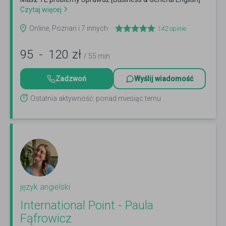
Czytaj więcej
Online, Poznań i 7 innych
142
opinie
95
-
120
zł
/ 55 min
Zadzwoń
Wyślij wiadomość
Ostatnia aktywność: ponad miesiąc temu
język angielski
International Point - Paula
Fąfrowicz