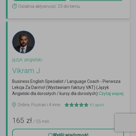
Ostatnia aktywność: 23 dni temu
język angielski
Vikram J
Business English Specialist / Language Coach - Pierwsza
Lekcja Za Darmo! (Wystawiam faktury VAT) (Język
Angielski dla dorosłych / kursy dla dorosłych)
Czytaj więcej
Online, Poznań i 4 inne
61
opinii
165
zł
/ 55 min
Wyślij wiadomość