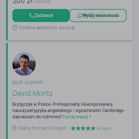
200
zł
/ 60 min
Zadzwoń
Wyślij wiadomość
Ostatnia aktywność: wczoraj
język angielski
David Moritz
Brytyjczyk w Polsce. Profesjonalny i licencjonowany
nauczyciel języka angielskiego / egzaminator Cambridge -
zapraszam do rozmowy!
Czytaj więcej
Online, Poznań i 9 innych
95
opinii