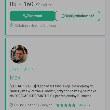
85
-
160
zł
/ 60 min
Zadzwoń
Wyślij wiadomość
Ostatnia aktywność: dzisiaj
język angielski
Max
[ZOBACZ VIDEO] Niepowtarzalne lekcje dla ambitnych.
Nauczysz się PŁYNNIE mówić, przygotujesz się na maxa
do FCE/CAE/CPE/MATURY + profesjonalny Business
English.
Czytaj więcej
Online, Poznań i 7 innych
328
opinii