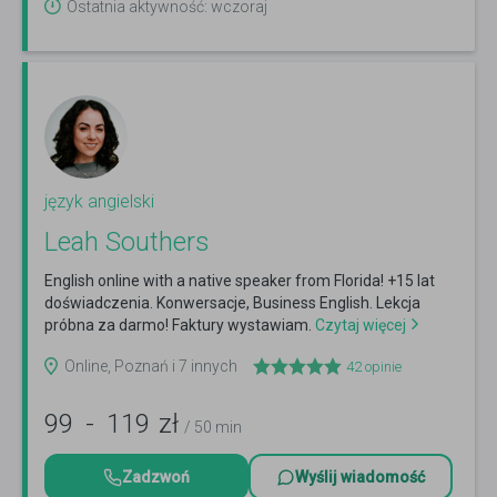
Ostatnia aktywność: wczoraj
język angielski
Leah Southers
English online with a native speaker from Florida! +15 lat
doświadczenia. Konwersacje, Business English. Lekcja
próbna za darmo! Faktury wystawiam.
Czytaj więcej
Online, Poznań i 7 innych
42
opinie
99
-
119
zł
/ 50 min
Zadzwoń
Wyślij wiadomość