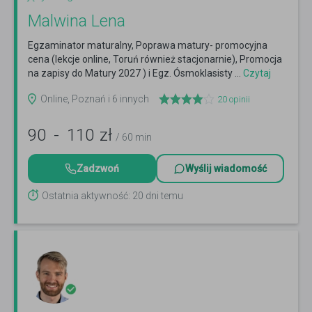
Malwina Lena
Egzaminator maturalny, Poprawa matury- promocyjna
cena (lekcje online, Toruń również stacjonarnie), Promocja
na zapisy do Matury 2027 ) i Egz. Ósmoklasisty ...
Czytaj
więcej
Online, Poznań i 6 innych
20
opinii
90
-
110
zł
/ 60 min
Zadzwoń
Wyślij wiadomość
Ostatnia aktywność: 20 dni temu