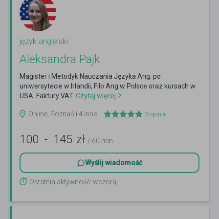
język angielski
Aleksandra Pajk
Magister i Metodyk Nauczania Języka Ang. po
uniwersytecie w Irlandii, Filo Ang w Polsce oraz kursach w
USA. Faktury VAT.
Czytaj więcej
Online, Poznań i 4 inne
3
opinie
100
-
145
zł
/ 60 min
Wyślij wiadomość
Ostatnia aktywność: wczoraj