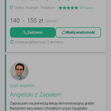
Czytaj więcej
Online, Poznań i 19 innych
207
opinii
140
-
155
zł
/ 60 min
Zadzwoń
Wyślij wiadomość
Ostatnia aktywność: 2 dni temu
język angielski
Angielski z Zapałem
Zapraszam na pierwszą lekcję demonstracyjną gratis!
Nazywam się Łukasz i chciałbym uczyć Cię języka