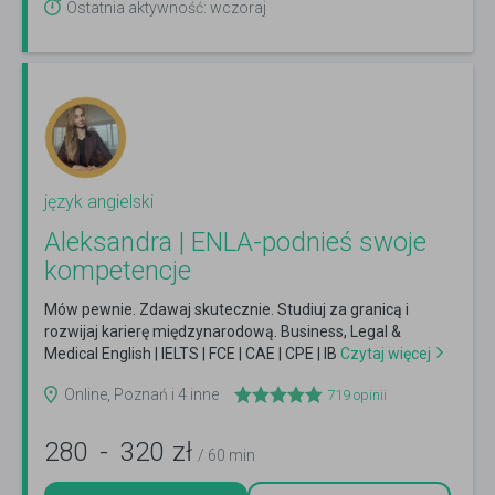
Ostatnia aktywność: wczoraj
język angielski
Aleksandra | ENLA-podnieś swoje
kompetencje
Mów pewnie. Zdawaj skutecznie. Studiuj za granicą i
rozwijaj karierę międzynarodową. Business, Legal &
Medical English | IELTS | FCE | CAE | CPE | IB
Czytaj więcej
Online, Poznań i 4 inne
719
opinii
280
-
320
zł
/ 60 min