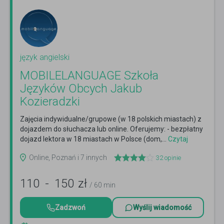
język angielski
MOBILELANGUAGE Szkoła
Języków Obcych Jakub
Kozieradzki
Zajęcia indywidualne/grupowe (w 18 polskich miastach) z
dojazdem do słuchacza lub online. Oferujemy: - bezpłatny
dojazd lektora w 18 miastach w Polsce (dom,...
Czytaj
więcej
Online, Poznań i 7 innych
32
opinie
110
-
150
zł
/ 60 min
Zadzwoń
Wyślij wiadomość