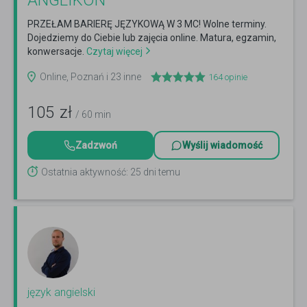
ANGLIKON
PRZEŁAM BARIERĘ JĘZYKOWĄ W 3 MC! Wolne terminy.
Dojedziemy do Ciebie lub zajęcia online. Matura, egzamin,
konwersacje.
Czytaj więcej
Online, Poznań i 23 inne
164
opinie
105
zł
/ 60 min
Zadzwoń
Wyślij wiadomość
Ostatnia aktywność: 25 dni temu
język angielski