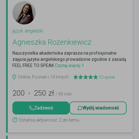
język angielski
Agnieszka Rozenkiewicz
Nauczycielka akademicka zaprasza na profesjonalne
zajęcia języka angielskiego prowadzone zgodnie z zasadą
FEEL FREE TO SPEAK
Czytaj więcej
Online, Poznań i 14 innych
32
opinie
200
-
250
zł
/ 45 min
Zadzwoń
Wyślij wiadomość
Ostatnia aktywność: 2 dni temu