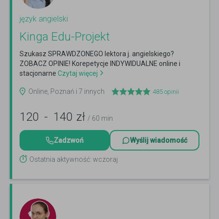
język angielski
Kinga Edu-Projekt
Szukasz SPRAWDZONEGO lektora j. angielskiego?
ZOBACZ OPINIE! Korepetycje INDYWIDUALNE online i
stacjonarne
Czytaj więcej
Online, Poznań i 7 innych
485
opinii
120
-
140
zł
/ 60 min
Zadzwoń
Wyślij wiadomość
Ostatnia aktywność: wczoraj