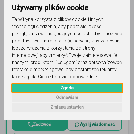
Trafność
Sortuj:
Język angielski
Używamy plików cookie
Ta witryna korzysta z plików cookie i innych
technologii śledzenia, aby poprawić jakość
przeglądania w następujących celach:
aby umożliwić
podstawową funkcjonalność serwisu
,
aby zapewnić
lepsze wrażenia z korzystania ze strony
język angielski
internetowej
,
aby zmierzyć Twoje zainteresowanie
Mikołaj - Najlepsze Lekcje
naszymi produktami i usługami oraz personalizować
interakcje marketingowe
,
aby dostarczać reklamy
Unikalne i skuteczne zajęcia z języka angielskiego dla
które są dla Ciebie bardziej odpowiednie
.
NAJBARDZIEJ WYMAGAJĄCYCH. 100% zadowolonych
uczniów. Pokaż mi swój CEL, a ja pomogę Ci go OSIĄGNĄĆ!
Zgoda
:)
Czytaj więcej
Online, Poznań i 8 innych
224
opinie
Odmawiam
Zmiana ustawień
300
-
1500
zł
/ 60 min
Zadzwoń
Wyślij wiadomość