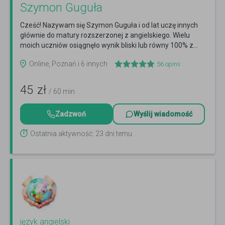
Szymon Guguła
Cześć! Nazywam się Szymon Guguła i od lat uczę innych
głównie do matury rozszerzonej z angielskiego. Wielu
moich uczniów osiągnęło wynik bliski lub równy 100% z...
Czytaj więcej
Online, Poznań i 6 innych
56
opinii
45
zł
/ 60 min
Zadzwoń
Wyślij wiadomość
Ostatnia aktywność: 23 dni temu
język angielski