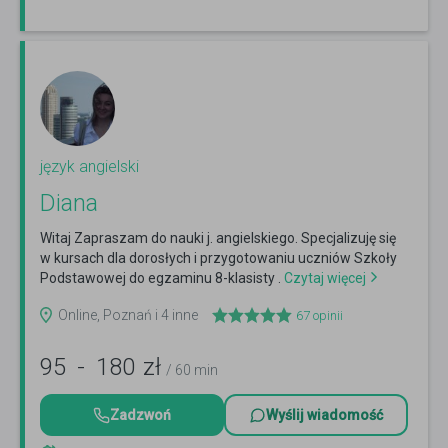
język angielski
Diana
Witaj Zapraszam do nauki j. angielskiego. Specjalizuję się
w kursach dla dorosłych i przygotowaniu uczniów Szkoły
Podstawowej do egzaminu 8-klasisty .
Czytaj więcej
Online, Poznań i 4 inne
67
opinii
95
-
180
zł
/ 60 min
Zadzwoń
Wyślij wiadomość