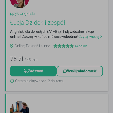
język angielski
Łucja Dzidek i zespół
Angielski dla dorosłych (A1–B2) | Indywidualne lekcje
online | Zacznij w końcu mówić swobodnie!
Czytaj więcej
Online, Poznań i 4 inne
44
opinie
75
zł
/ 45 min
Zadzwoń
Wyślij wiadomość
Ostatnia aktywność: 2 dni temu