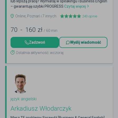
lub lepszą pracę? Wymiataj w speakingu i Business English
– gwarantuję szybki PROGRESS
Czytaj więcej
Online, Poznań i 7 innych
243
opinie
70
-
160
zł
/ 60 min
Zadzwoń
Wyślij wiadomość
Ostatnia aktywność: wczoraj
język angielski
Arkadiusz Włodarczyk
Masz TE problemy Sprawdź [Business & General English]