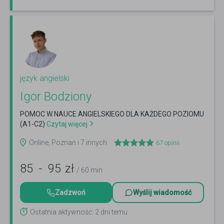
język angielski
Igor Bodziony
POMOC W NAUCE ANGIELSKIEGO DLA KAŻDEGO POZIOMU
(A1-C2)
Czytaj więcej
Online, Poznań i 7 innych
67
opinii
85
-
95
zł
/ 60 min
Zadzwoń
Wyślij wiadomość
Ostatnia aktywność: 2 dni temu