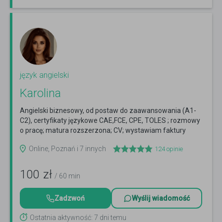
język angielski
Karolina
Angielski biznesowy, od postaw do zaawansowania (A1-
C2), certyfikaty językowe CAE,FCE, CPE, TOLES ; rozmowy
o pracę; matura rozszerzona; CV; wystawiam faktury
Czytaj więcej
Online, Poznań i 7 innych
124
opinie
100
zł
/ 60 min
Zadzwoń
Wyślij wiadomość
Ostatnia aktywność: 7 dni temu