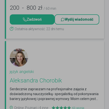
200
-
800
zł
/ 60 min
Zadzwoń
Wyślij wiadomość
Ostatnia aktywność: 22 dni temu
język angielski
Aleksandra Chorobik
Serdecznie zapraszam na profesjonalne zajęcia z
doświadczoną nauczycielką- specjalistką od pokonywania
bariery językowej i poprawnej wymowy. Moim celem jest...
Czytaj więcej
Online, Poznań i 4 inne
63
opinie