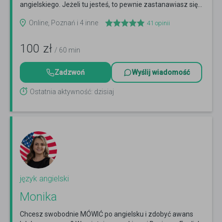
angielskiego. Jeżeli tu jesteś, to pewnie zastanawiasz się...
Czytaj więcej
Online, Poznań i 4 inne
41
opinii
100
zł
/ 60 min
Zadzwoń
Wyślij wiadomość
Ostatnia aktywność: dzisiaj
język angielski
Monika
Chcesz swobodnie MÓWIĆ po angielsku i zdobyć awans