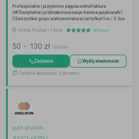
Profesjonalne i przyjemne zajęcia onlineFaktura
VATbezpłatna l.próbnakonwersacje-bariera językowaA1-
C2wszystkie grupy wiekowematura/certyfikat1os / 2-3os
Czytaj więcej
Online, Poznań i 1 inna
185
opinii
50
-
130
zł
/ 60 min
Zadzwoń
Wyślij wiadomość
Ostatnia aktywność: 2 dni temu
język angielski