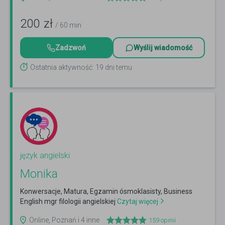
200
zł
/ 60 min
Zadzwoń
Wyślij wiadomość
Ostatnia aktywność: 19 dni temu
język angielski
Monika
Konwersacje, Matura, Egzamin ósmoklasisty, Business
English mgr filologii angielskiej
Czytaj więcej
Online, Poznań i 4 inne
159
opinii