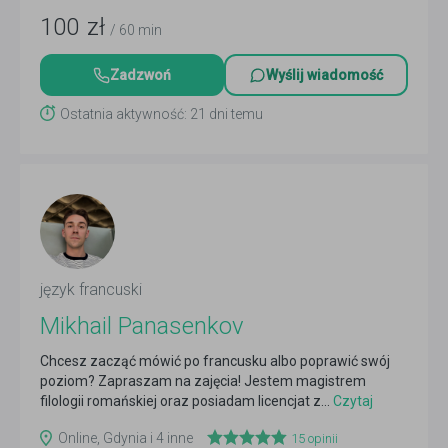
100
zł
/ 60 min
Zadzwoń
Wyślij wiadomość
Ostatnia aktywność: 21 dni temu
język francuski
Mikhail Panasenkov
Chcesz zacząć mówić po francusku albo poprawić swój
poziom? Zapraszam na zajęcia! Jestem magistrem
filologii romańskiej oraz posiadam licencjat z...
Czytaj
więcej
Online, Gdynia i 4 inne
15
opinii