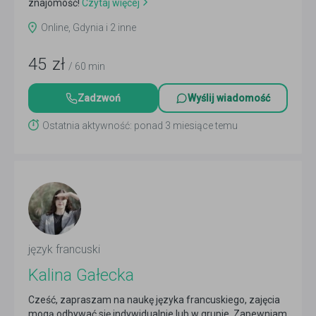
znajomość!
Czytaj więcej
Online, Gdynia i 2 inne
45
zł
/ 60 min
Zadzwoń
Wyślij wiadomość
Ostatnia aktywność: ponad 3 miesiące temu
język francuski
Kalina Gałecka
Cześć, zapraszam na naukę języka francuskiego, zajęcia
mogą odbywać się indywidualnie lub w grupie. Zapewniam