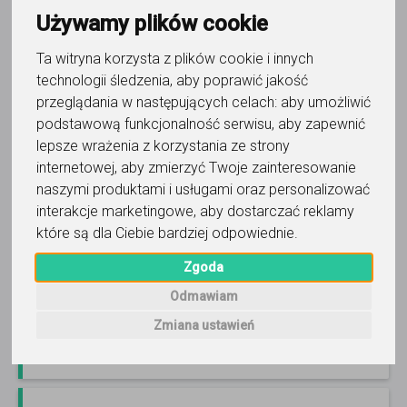
Używamy plików cookie
Ta witryna korzysta z plików cookie i innych
technologii śledzenia, aby poprawić jakość
język francuski
przeglądania w następujących celach:
aby umożliwić
French Up Klaudia Orzada
podstawową funkcjonalność serwisu
,
aby zapewnić
lepsze wrażenia z korzystania ze strony
Odkryj piękno języka francuskiego z doświadczonym
nauczycielem! Lekcje z pasją i kreatywnością.
internetowej
,
aby zmierzyć Twoje zainteresowanie
Przygotowanie do egzaminów i nauka od podstaw online.
naszymi produktami i usługami oraz personalizować
Czytaj więcej
interakcje marketingowe
,
aby dostarczać reklamy
Online, Gdynia i 4 inne
27
opinii
które są dla Ciebie bardziej odpowiednie
.
100
-
200
zł
/ 60 min
Zgoda
Odmawiam
Zadzwoń
Wyślij wiadomość
Zmiana ustawień
Ostatnia aktywność: ponad 3 miesiące temu