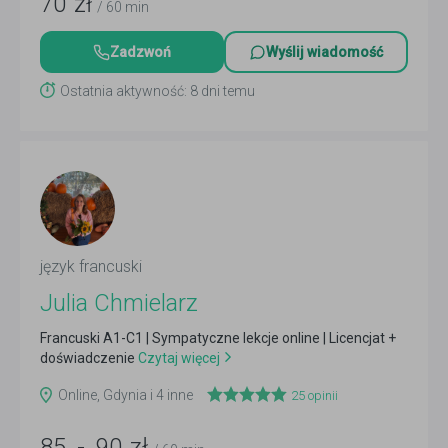
70
zł
/ 60 min
Zadzwoń
Wyślij wiadomość
Ostatnia aktywność: 8 dni temu
język francuski
Julia Chmielarz
Francuski A1-C1 | Sympatyczne lekcje online | Licencjat +
doświadczenie
Czytaj więcej
Online, Gdynia i 4 inne
25
opinii
85
-
90
zł