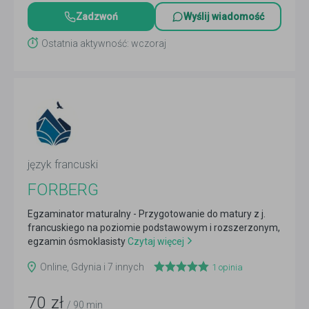
Zadzwoń
Wyślij wiadomość
Ostatnia aktywność: wczoraj
język francuski
FORBERG
Egzaminator maturalny - Przygotowanie do matury z j.
francuskiego na poziomie podstawowym i rozszerzonym,
egzamin ósmoklasisty
Czytaj więcej
Online, Gdynia i 7 innych
1
opinia
70
zł
/ 90 min