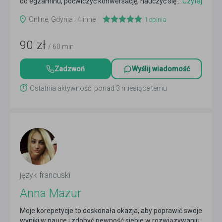
do egzaminu, poćwiczyć konwersację, nauczyć się...
Czytaj
więcej
Online, Gdynia i 4 inne
1
opinia
90
zł
/ 60 min
Zadzwoń
Wyślij wiadomość
Ostatnia aktywność: ponad 3 miesiące temu
język francuski
Anna Mazur
Moje korepetycje to doskonała okazja, aby poprawić swoje
wyniki w nauce i zdobyć pewność siebie w rozwiązywaniu