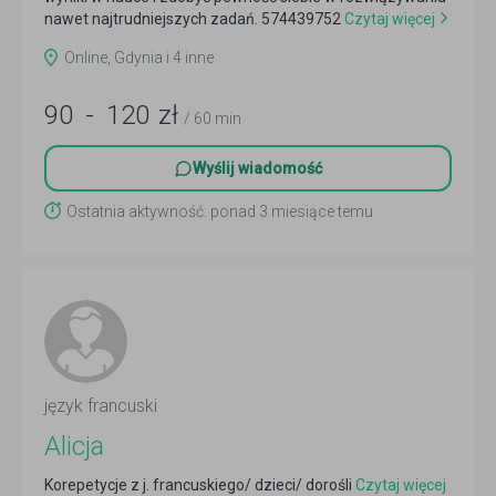
nawet najtrudniejszych zadań. 574439752
Czytaj więcej
Online, Gdynia i 4 inne
90
-
120
zł
/ 60 min
Wyślij wiadomość
Ostatnia aktywność: ponad 3 miesiące temu
język francuski
Alicja
Korepetycje z j. francuskiego/ dzieci/ dorośli
Czytaj więcej