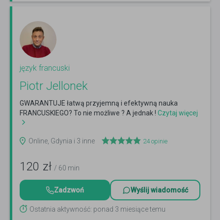
język francuski
Piotr Jellonek
GWARANTUJE łatwą przyjemną i efektywną nauka
FRANCUSKIEGO? To nie możliwe ? A jednak !
Czytaj więcej
Online, Gdynia i 3 inne
24
opinie
120
zł
/ 60 min
Zadzwoń
Wyślij wiadomość
Ostatnia aktywność: ponad 3 miesiące temu