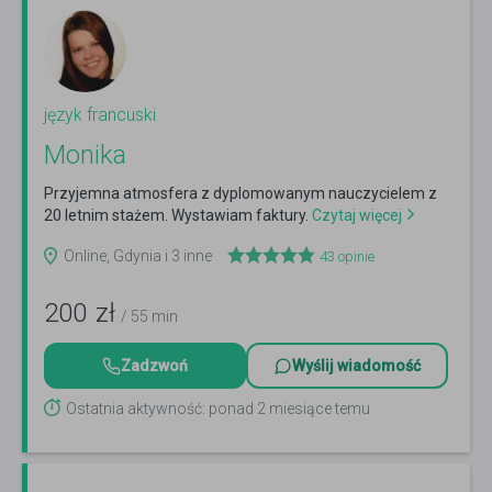
język francuski
Monika
Przyjemna atmosfera z dyplomowanym nauczycielem z
20 letnim stażem. Wystawiam faktury.
Czytaj więcej
Online, Gdynia i 3 inne
43
opinie
200
zł
/ 55 min
Zadzwoń
Wyślij wiadomość
Ostatnia aktywność: ponad 2 miesiące temu