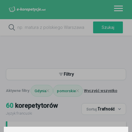
Filtry
Wyczyść wszystko
Gdynia
pomorskie
60
korepetytorów
Trafność
Sortuj:
Język francuski