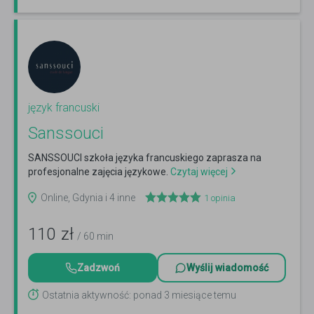
język francuski
Sanssouci
SANSSOUCI szkoła języka francuskiego zaprasza na
profesjonalne zajęcia językowe.
Czytaj więcej
Online, Gdynia i 4 inne
1
opinia
110
zł
/ 60 min
Zadzwoń
Wyślij wiadomość
Ostatnia aktywność: ponad 3 miesiące temu