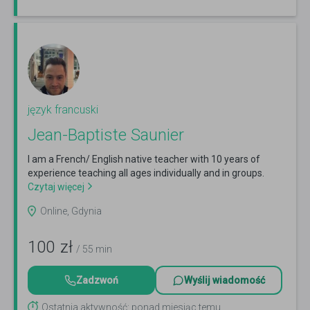
język francuski
Jean-Baptiste Saunier
I am a French/ English native teacher with 10 years of
experience teaching all ages individually and in groups.
Czytaj więcej
Online, Gdynia
100
zł
/ 55 min
Zadzwoń
Wyślij wiadomość
Ostatnia aktywność: ponad miesiąc temu