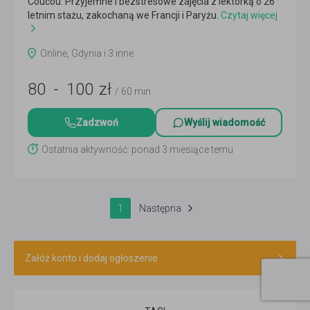
Coucou. Przyjemne i bezstresowe zajęcia z lektorką o 26
letnim stażu, zakochaną we Francji i Paryżu.
Czytaj więcej
Online, Gdynia i 3 inne
80
-
100
zł
/ 60 min
Zadzwoń
Wyślij wiadomość
Ostatnia aktywność: ponad 3 miesiące temu
1
Następna
Załóż konto i dodaj ogłoszenie