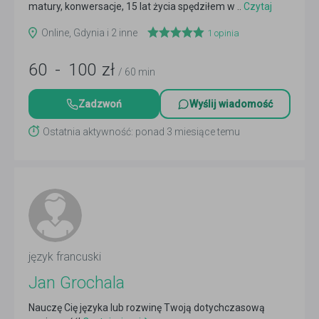
matury, konwersacje, 15 lat życia spędziłem w ..
Czytaj
więcej
Online, Gdynia i 2 inne
1
opinia
60
-
100
zł
/ 60 min
Zadzwoń
Wyślij wiadomość
Ostatnia aktywność: ponad 3 miesiące temu
język francuski
Jan Grochala
Nauczę Cię języka lub rozwinę Twoją dotychczasową