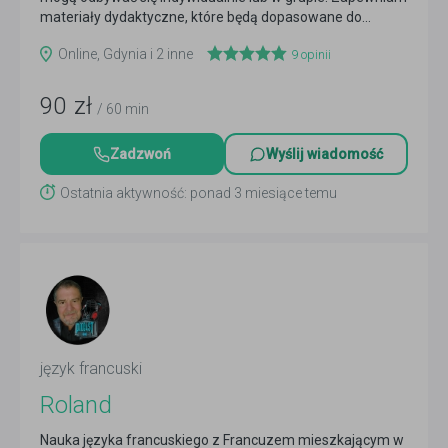
materiały dydaktyczne, które będą dopasowane do...
Czytaj więcej
Online, Gdynia i 2 inne
9
opinii
90
zł
/ 60 min
Zadzwoń
Wyślij wiadomość
Ostatnia aktywność: ponad 3 miesiące temu
język francuski
Roland
Nauka języka francuskiego z Francuzem mieszkającym w