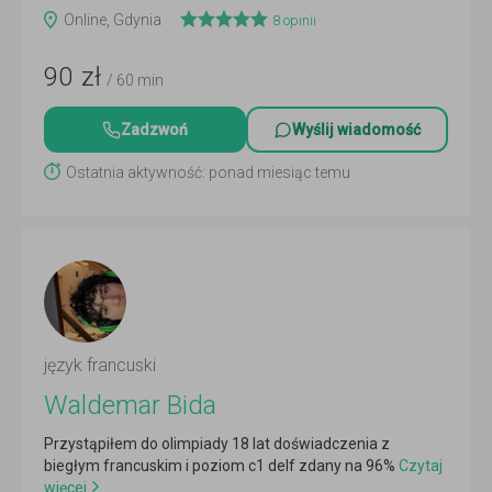
więcej
Online, Gdynia
8
opinii
90
zł
/ 60 min
Zadzwoń
Wyślij wiadomość
Ostatnia aktywność: ponad miesiąc temu
język francuski
Waldemar Bida
Przystąpiłem do olimpiady 18 lat doświadczenia z
biegłym francuskim i poziom c1 delf zdany na 96%
Czytaj
więcej