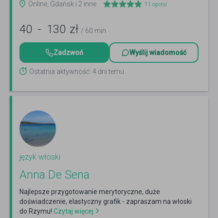
Online, Gdańsk i 2 inne
11
opinii
40
-
130
zł
/ 60 min
Zadzwoń
Wyślij wiadomość
Ostatnia aktywność: 4 dni temu
język włoski
Anna De Sena
Najlepsze przygotowanie merytoryczne, duże
doświadczenie, elastyczny grafik - zapraszam na włoski
do Rzymu!
Czytaj więcej