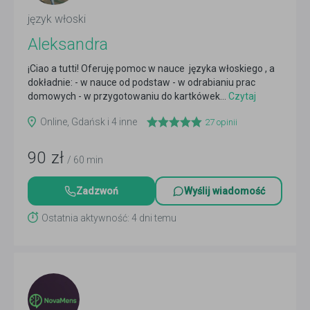
język włoski
Aleksandra
¡Ciao a tutti! Oferuję pomoc w nauce języka włoskiego , a
dokładnie: - w nauce od podstaw - w odrabianiu prac
domowych - w przygotowaniu do kartkówek...
Czytaj
więcej
Online, Gdańsk i 4 inne
27
opinii
90
zł
/ 60 min
Zadzwoń
Wyślij wiadomość
Ostatnia aktywność: 4 dni temu