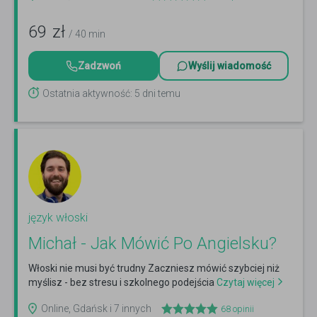
69
zł
/ 40 min
Zadzwoń
Wyślij wiadomość
Ostatnia aktywność: 5 dni temu
język włoski
Michał - Jak Mówić Po Angielsku?
Włoski nie musi być trudny Zaczniesz mówić szybciej niż
myślisz - bez stresu i szkolnego podejścia
Czytaj więcej
Online, Gdańsk i 7 innych
68
opinii