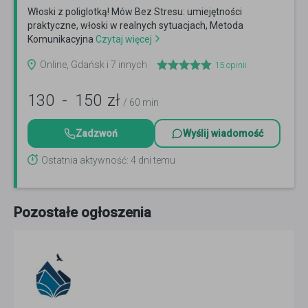
Włoski z poliglotką! Mów Bez Stresu: umiejętności
praktyczne, włoski w realnych sytuacjach, Metoda
Komunikacyjna
Czytaj więcej
Online, Gdańsk i 7 innych
15
opinii
130
-
150
zł
/ 60 min
Zadzwoń
Wyślij wiadomość
Ostatnia aktywność: 4 dni temu
Pozostałe ogłoszenia