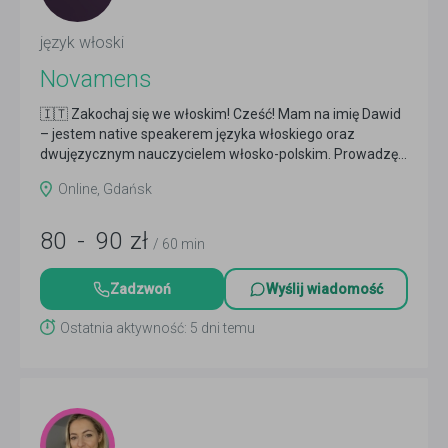
język włoski
Novamens
🇮🇹 Zakochaj się we włoskim! Cześć! Mam na imię Dawid
– jestem native speakerem języka włoskiego oraz
dwujęzycznym nauczycielem włosko-polskim. Prowadzę...
Czytaj więcej
Online, Gdańsk
80
-
90
zł
/ 60 min
Zadzwoń
Wyślij wiadomość
Ostatnia aktywność: 5 dni temu