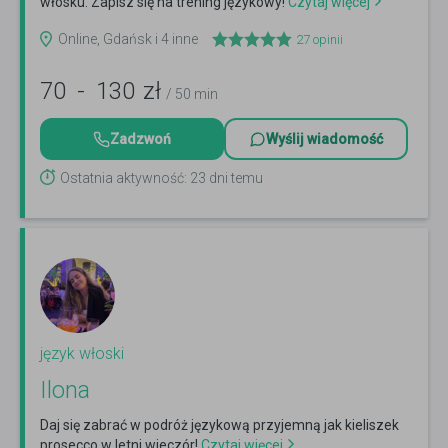
włosku. Zapisz się na trening językowy!
Czytaj więcej
Online, Gdańsk i 4 inne
27
opinii
70
-
130
zł
/ 50 min
Zadzwoń
Wyślij wiadomość
Ostatnia aktywność: 23 dni temu
język włoski
Ilona
Daj się zabrać w podróż językową przyjemną jak kieliszek
prosecco w letni wieczór!
Czytaj więcej