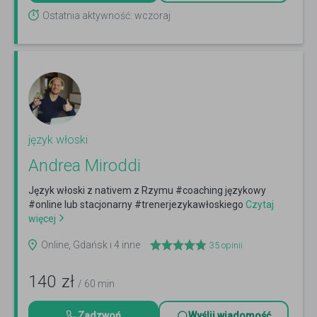
Ostatnia aktywność: wczoraj
język włoski
Andrea Miroddi
Język włoski z nativem z Rzymu #coaching językowy
#online lub stacjonarny #trenerjezykawłoskiego
Czytaj
więcej
Online, Gdańsk i 4 inne
35
opinii
140
zł
/ 60 min
Zadzwoń
Wyślij wiadomość