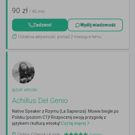
90
zł
/ 45 min
Zadzwoń
Wyślij wiadomość
Ostatnia aktywność: ponad 2 miesiące temu
język włoski
Achillus Del Genio
Native Speaker z Rzymu (La Sapienza). Mowie biegle po
Polsku (poziom C1)! Rozpocznij swoją przygodę z
językiem i kulturą włoską!
Czytaj więcej
Online, Gdańsk i 4 inne
7
opinii