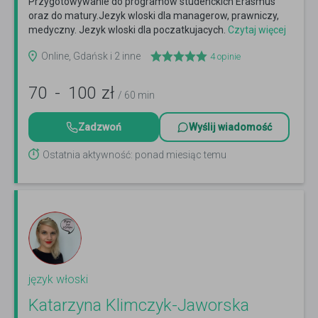
Przygotowywanie do programow studenckich Erasmus
oraz do matury.Jezyk wloski dla managerow, prawniczy,
medyczny. Jezyk wloski dla poczatkujacych.
Czytaj więcej
Online, Gdańsk i 2 inne
4
opinie
70
-
100
zł
/ 60 min
Zadzwoń
Wyślij wiadomość
Ostatnia aktywność: ponad miesiąc temu
język włoski
Katarzyna Klimczyk-Jaworska