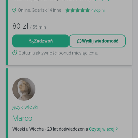
Online, Gdańsk i 4 inne
48
opinii
80
zł
/ 55 min
Zadzwoń
Wyślij wiadomość
Ostatnia aktywność: ponad miesiąc temu
język włoski
Marco
Włoski u Włocha - 20 lat doświadczenia
Czytaj więcej