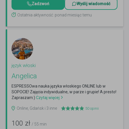
Zadzwoń
Wyślij wiadomość
Ostatnia aktywność: ponad miesiąc temu
język włoski
Angelica
ESPRESSOwa nauka języka włoskiego ONLINE lub w
SOPOCIE! Zajęcia indywidualne, w parze i grupie! A presto!
Zapraszam:)
Czytaj więcej
Online, Gdańsk i 3 inne
50
opinii
100
zł
/ 55 min