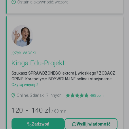
Ostatnia aktywność: wczoraj
język włoski
Kinga Edu-Projekt
Szukasz SPRAWDZONEGO lektora j. włoskiego? ZOBACZ
OPINIE! Korepetycje INDYWIDUALNE online i stacjonarne
Czytaj więcej
Online, Gdańsk i 7 innych
485
opinii
120
-
140
zł
/ 60 min
Zadzwoń
Wyślij wiadomość