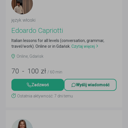
język włoski
Edoardo Capriotti
Italian lessons for all levels (conversation, grammar,
travel/work). Online or in Gdańsk.
Czytaj więcej
Online, Gdańsk
70
-
100
zł
/ 60 min
Zadzwoń
Wyślij wiadomość
Ostatnia aktywność: 7 dni temu