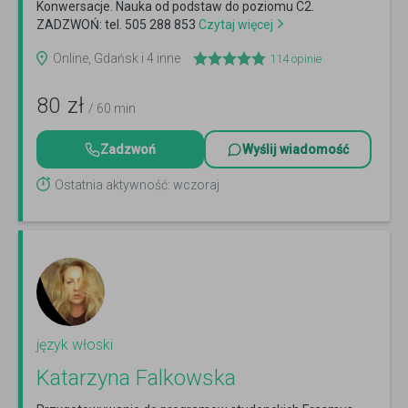
Konwersacje. Nauka od podstaw do poziomu C2.
ZADZWOŃ: tel. 505 288 853
Czytaj więcej
Online, Gdańsk i 4 inne
114
opinie
80
zł
/ 60 min
Zadzwoń
Wyślij wiadomość
Ostatnia aktywność: wczoraj
język włoski
Katarzyna Falkowska