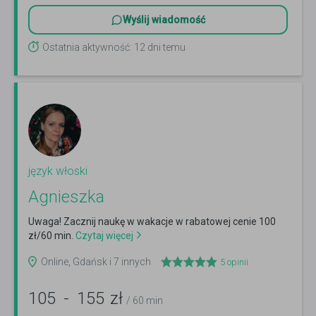
Wyślij wiadomość
Ostatnia aktywność: 12 dni temu
język włoski
Agnieszka
Uwaga! Zacznij naukę w wakacje w rabatowej cenie 100
zł/60 min.
Czytaj więcej
Online, Gdańsk i 7 innych
5
opinii
105
-
155
zł
/ 60 min