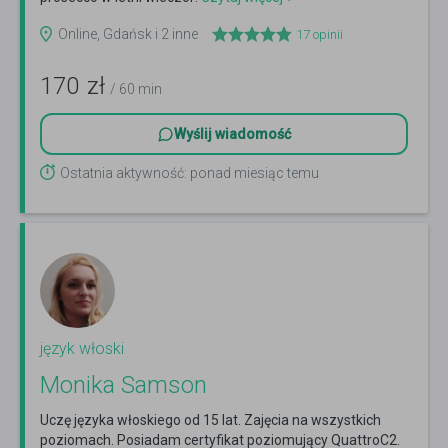
Online, Gdańsk i 2 inne
17
opinii
170
zł
/ 60 min
Wyślij wiadomość
Ostatnia aktywność: ponad miesiąc temu
język włoski
Monika Samson
Uczę języka włoskiego od 15 lat. Zajęcia na wszystkich
poziomach. Posiadam certyfikat poziomujący QuattroC2.