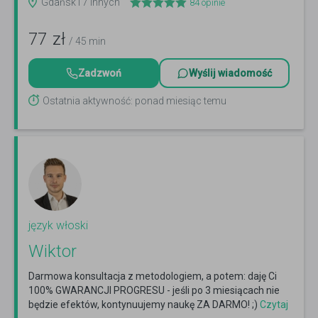
Gdańsk i 7 innych
84
opinie
77
zł
/ 45 min
Zadzwoń
Wyślij wiadomość
Ostatnia aktywność: ponad miesiąc temu
język włoski
Wiktor
Darmowa konsultacja z metodologiem, a potem: daję Ci
100% GWARANCJI PROGRESU - jeśli po 3 miesiącach nie
będzie efektów, kontynuujemy naukę ZA DARMO! ;)
Czytaj