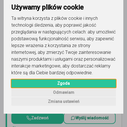
Trafność
Sortuj:
Język włoski
Używamy plików cookie
Ta witryna korzysta z plików cookie i innych
technologii śledzenia, aby poprawić jakość
przeglądania w następujących celach:
aby umożliwić
podstawową funkcjonalność serwisu
,
aby zapewnić
lepsze wrażenia z korzystania ze strony
język włoski
internetowej
,
aby zmierzyć Twoje zainteresowanie
Beata Siolek
naszymi produktami i usługami oraz personalizować
interakcje marketingowe
,
aby dostarczać reklamy
Włoski mówiony : Pokażę Ci jak mówić naturalnie i bez
które są dla Ciebie bardziej odpowiednie
.
blokady. ​Osiągnij płynność szybciej angażując zmysły w
metodzie multisensorycznej. Faktura
Czytaj więcej
Zgoda
Online, Gdańsk i 7 innych
11
opinii
Odmawiam
Zmiana ustawień
90
-
130
zł
/ 45 min
Zadzwoń
Wyślij wiadomość