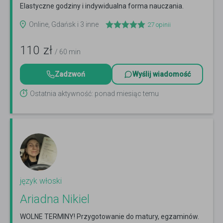
Elastyczne godziny i indywidualna forma nauczania.
Czytaj więcej
Online, Gdańsk i 3 inne
27
opinii
110
zł
/ 60 min
Zadzwoń
Wyślij wiadomość
Ostatnia aktywność: ponad miesiąc temu
język włoski
Ariadna Nikiel
WOLNE TERMINY! Przygotowanie do matury, egzaminów.