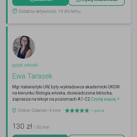
Ostatnia aktywność: 14 dni temu
język włoski
Ewa Tarasek
Mgr italianistyki UW, były wykładowca akademicki UKSW
na kierunku filologia włoska, doświadczona lektorka,
zaprasza na lekcje na poziomach A1-C2
Czytaj więcej
Online, Gdańsk i 4 inne
1
opinia
130
zł
/ 50 min