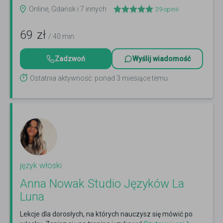
Online, Gdańsk i 7 innych
39
opinii
69
zł
/ 40 min
Zadzwoń
Wyślij wiadomość
Ostatnia aktywność: ponad 3 miesiące temu
język włoski
Anna Nowak Studio Języków La
Luna
Lekcje dla dorosłych, na których nauczysz się mówić po