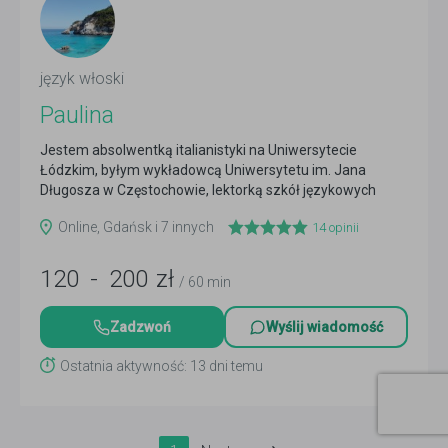
język włoski
Paulina
Jestem absolwentką italianistyki na Uniwersytecie
Łódzkim, byłym wykładowcą Uniwersytetu im. Jana
Długosza w Częstochowie, lektorką szkół językowych
oraz...
Czytaj więcej
Online, Gdańsk i 7 innych
14
opinii
120
-
200
zł
/ 60 min
Zadzwoń
Wyślij wiadomość
Ostatnia aktywność: 13 dni temu