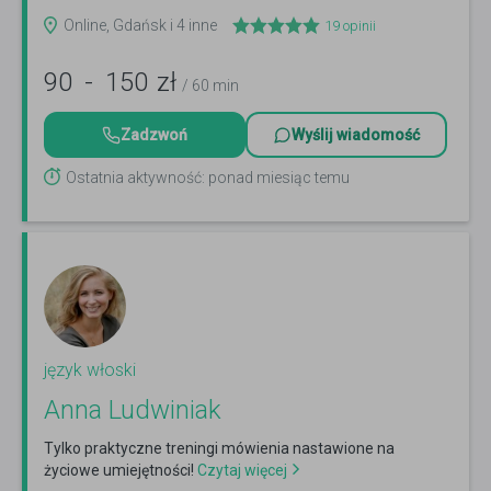
Online, Gdańsk i 4 inne
19
opinii
90
-
150
zł
/ 60 min
Zadzwoń
Wyślij wiadomość
Ostatnia aktywność: ponad miesiąc temu
język włoski
Anna Ludwiniak
Tylko praktyczne treningi mówienia nastawione na
życiowe umiejętności!
Czytaj więcej