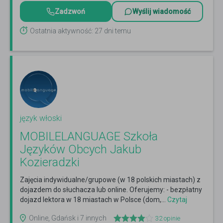
Zadzwoń
Wyślij wiadomość
Ostatnia aktywność: 27 dni temu
język włoski
MOBILELANGUAGE Szkoła
Języków Obcych Jakub
Kozieradzki
Zajęcia indywidualne/grupowe (w 18 polskich miastach) z
dojazdem do słuchacza lub online. Oferujemy: - bezpłatny
dojazd lektora w 18 miastach w Polsce (dom,...
Czytaj
więcej
Online, Gdańsk i 7 innych
32
opinie