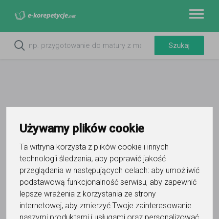
Do ulubionych
Używamy plików cookie
Oznacz wystąpienie kontaktu
Ta witryna korzysta z plików cookie i innych
technologii śledzenia, aby poprawić jakość
przeglądania w następujących celach:
aby umożliwić
podstawową funkcjonalność serwisu
,
aby zapewnić
lepsze wrażenia z korzystania ze strony
drBlanka
internetowej
,
aby zmierzyć Twoje zainteresowanie
naszymi produktami i usługami oraz personalizować