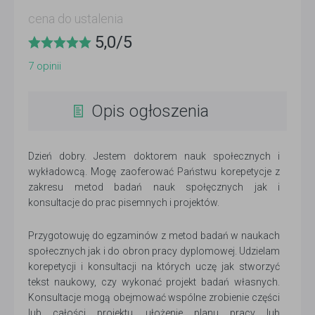
cena do ustalenia
5,0
/
5
7
opinii
Opis ogłoszenia
Dzień dobry. Jestem doktorem nauk społecznych i
wykładowcą. Mogę zaoferować Państwu korepetycje z
zakresu metod badań nauk społęcznych jak i
konsultacje do prac pisemnych i projektów.
Przygotowuję do egzaminów z metod badań w naukach
społecznych jak i do obron pracy dyplomowej. Udzielam
korepetycji i konsultacji na których uczę jak stworzyć
tekst naukowy, czy wykonać projekt badań własnych.
Konsultacje mogą obejmować wspólne zrobienie części
lub całości projektu, ułożenie planu pracy lub