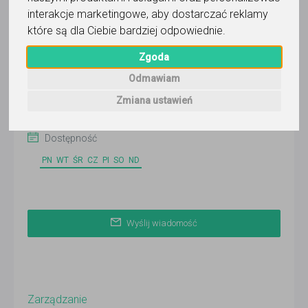
Wyślij wiadomość
interakcje marketingowe
,
aby dostarczać reklamy
które są dla Ciebie bardziej odpowiednie
.
Ostatnia aktywność:
wczoraj
Zgoda
Pokaż
Odmawiam
Zmiana ustawień
Korepetytor prowadzi zajęcia online
Dostępność
PN
WT
ŚR
CZ
PI
SO
ND
Wyślij wiadomość
Zarządzanie