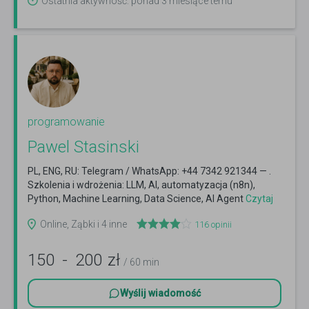
Ostatnia aktywność: ponad 3 miesiące temu
programowanie
Pawel Stasinski
PL, ENG, RU: Telegram / WhatsApp: +44 7342 921344 — .
Szkolenia i wdrożenia: LLM, AI, automatyzacja (n8n),
Python, Machine Learning, Data Science, AI Agent
Czytaj
więcej
Online, Ząbki i 4 inne
116
opinii
150
-
200
zł
/ 60 min
Wyślij wiadomość