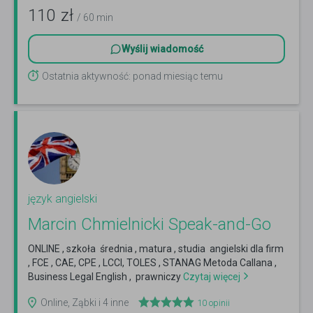
110
zł
/ 60 min
Wyślij wiadomość
Ostatnia aktywność: ponad miesiąc temu
język angielski
Marcin Chmielnicki Speak-and-Go
ONLINE , szkoła średnia , matura , studia angielski dla firm
, FCE , CAE, CPE , LCCI, TOLES , STANAG Metoda Callana ,
Business Legal English , prawniczy
Czytaj więcej
Online, Ząbki i 4 inne
10
opinii