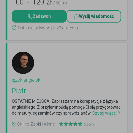
100
-
120
zł
/ 60 min
Zadzwoń
Wyślij wiadomość
Ostatnia aktywność: 22 dni temu
język angielski
Piotr
OSTATNIE MIEJSCA! Zapraszam na korepetycje z języka
angielskiego. Z przyjemnością pomogę Ci się przygotować
do matury, egzaminów czy sprawdzianów.
Czytaj więcej
Online, Ząbki i 4 inne
6
opinii