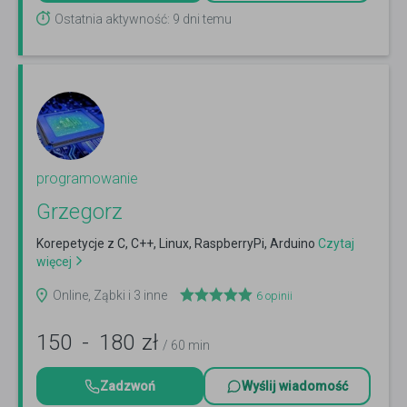
Ostatnia aktywność: 9 dni temu
programowanie
Grzegorz
Korepetycje z C, C++, Linux, RaspberryPi, Arduino
Czytaj
więcej
Online, Ząbki i 3 inne
6
opinii
150
-
180
zł
/ 60 min
Zadzwoń
Wyślij wiadomość