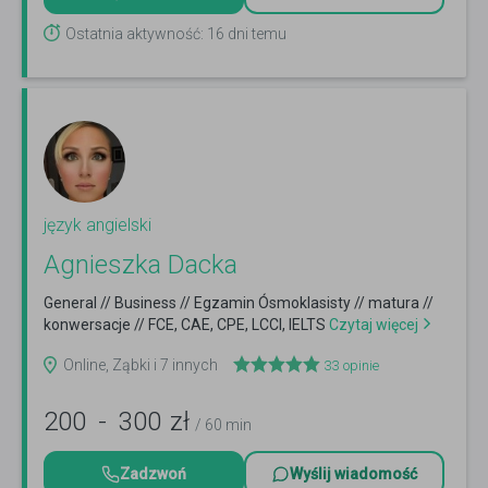
Ostatnia aktywność: 16 dni temu
język angielski
Agnieszka Dacka
General // Business // Egzamin Ósmoklasisty // matura //
konwersacje // FCE, CAE, CPE, LCCI, IELTS
Czytaj więcej
Online, Ząbki i 7 innych
33
opinie
200
-
300
zł
/ 60 min
Zadzwoń
Wyślij wiadomość