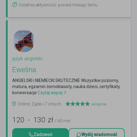
Ostatnia aktywność: ponad miesiąc temu
język angielski
Ewelina
ANGIELSKI i NIEMIECKI SKUTECZNIE Wszystkie poziomy,
matura, egzamin ósmoklasisty, nauka dzieci, certyfikaty,
konwersacje
Czytaj więcej
Online, Ząbki i 7 innych
44
opinie
120
-
130
zł
/ 60 min
Zadzwoń
Wyślij wiadomość