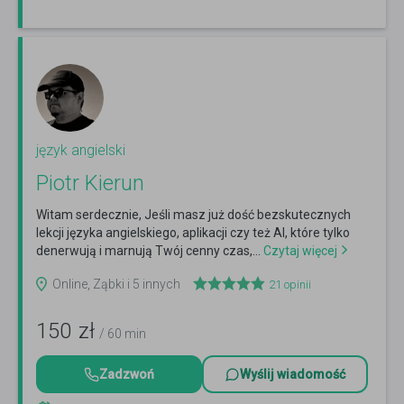
język angielski
Piotr Kierun
Witam serdecznie, Jeśli masz już dość bezskutecznych
lekcji języka angielskiego, aplikacji czy też AI, które tylko
denerwują i marnują Twój cenny czas,...
Czytaj więcej
Online, Ząbki i 5 innych
21
opinii
150
zł
/ 60 min
Zadzwoń
Wyślij wiadomość