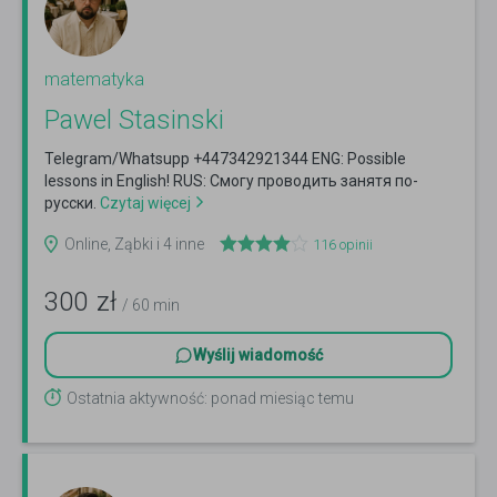
matematyka
Pawel Stasinski
Telegram/Whatsupp +447342921344 ENG: Possible
lessons in English! RUS: Смогу проводить занятя по-
русски.
Czytaj więcej
Online, Ząbki i 4 inne
116
opinii
300
zł
/ 60 min
Wyślij wiadomość
Ostatnia aktywność: ponad miesiąc temu