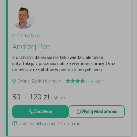
matematyka
Andrzej Pec
Z uczniami dzielę się nie tylko wiedzą, ale także
satysfakcją z poczucia dobrze wykonanej pracy. Oraz
radością z rezultatów w postaci lepszych ocen.
Zapraszam!
Czytaj więcej
Online, Ząbki i 6 innych
67
opinii
80
-
120
zł
/ 60 min
Zadzwoń
Wyślij wiadomość
Ostatnia aktywność: 24 dni temu