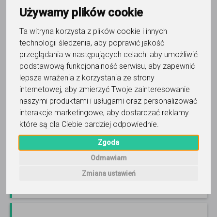
Używamy plików cookie
Ta witryna korzysta z plików cookie i innych
język angielski
technologii śledzenia, aby poprawić jakość
przeglądania w następujących celach:
aby umożliwić
Aleksandra Hankowska-Nwobi
podstawową funkcjonalność serwisu
,
aby zapewnić
Zapraszam na zajęcia w sezonie wakacyjnym. Język
lepsze wrażenia z korzystania ze strony
ogólny, biznesowy, konwersacje. Przygotowanie do
internetowej
,
aby zmierzyć Twoje zainteresowanie
egzaminów. Zajęcia dla dzieci, młodzieży, dorosłych.
naszymi produktami i usługami oraz personalizować
Czytaj więcej
Online, Ząbki i 4 inne
interakcje marketingowe
,
aby dostarczać reklamy
85
opinii
które są dla Ciebie bardziej odpowiednie
.
100
-
110
zł
/ 45 min
Zgoda
Odmawiam
Zadzwoń
Wyślij wiadomość
Zmiana ustawień
Ostatnia aktywność: 2 dni temu