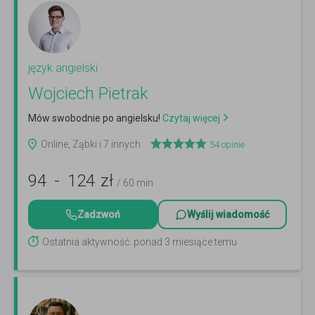
język angielski
Wojciech Pietrak
Mów swobodnie po angielsku!
Czytaj więcej
Online, Ząbki i 7 innych
54
opinie
94
-
124
zł
/ 60 min
Zadzwoń
Wyślij wiadomość
Ostatnia aktywność: ponad 3 miesiące temu