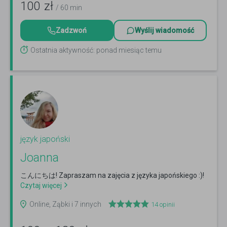
100
zł
/ 60 min
Zadzwoń
Wyślij wiadomość
Ostatnia aktywność: ponad miesiąc temu
język japoński
Joanna
こんにちは! Zapraszam na zajęcia z języka japońskiego :)!
Czytaj więcej
Online, Ząbki i 7 innych
14
opinii