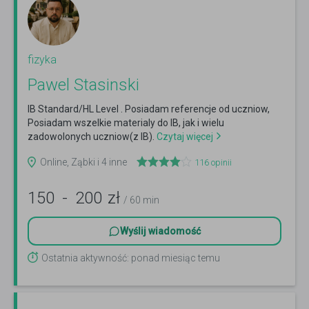
fizyka
Pawel Stasinski
IB Standard/HL Level . Posiadam referencje od uczniow,
Posiadam wszelkie materialy do IB, jak i wielu
zadowolonych uczniow(z IB).
Czytaj więcej
Online, Ząbki i 4 inne
116
opinii
150
-
200
zł
/ 60 min
Wyślij wiadomość
Ostatnia aktywność: ponad miesiąc temu