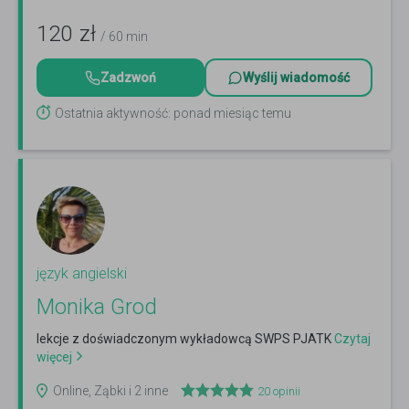
120
zł
/ 60 min
Zadzwoń
Wyślij wiadomość
Ostatnia aktywność: ponad miesiąc temu
język angielski
Monika Grod
lekcje z doświadczonym wykładowcą SWPS PJATK
Czytaj
więcej
Online, Ząbki i 2 inne
20
opinii