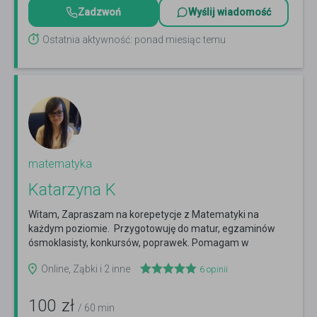
Zadzwoń
Wyślij wiadomość
Ostatnia aktywność: ponad miesiąc temu
matematyka
Katarzyna K
Witam, Zapraszam na korepetycje z Matematyki na
każdym poziomie. Przygotowuję do matur, egzaminów
ósmoklasisty, konkursów, poprawek. Pomagam w
nadrabianiu...
Czytaj więcej
Online, Ząbki i 2 inne
6
opinii
100
zł
/ 60 min