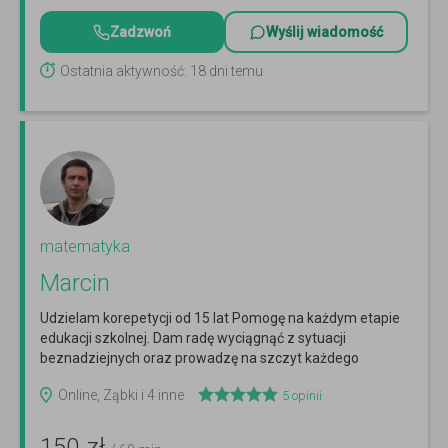
Zadzwoń
Wyślij wiadomość
Ostatnia aktywność: 18 dni temu
matematyka
Marcin
Udzielam korepetycji od 15 lat Pomogę na każdym etapie
edukacji szkolnej. Dam radę wyciągnąć z sytuacji
beznadziejnych oraz prowadzę na szczyt każdego
Matfiza!
Czytaj więcej
Online, Ząbki i 4 inne
5
opinii
150
zł