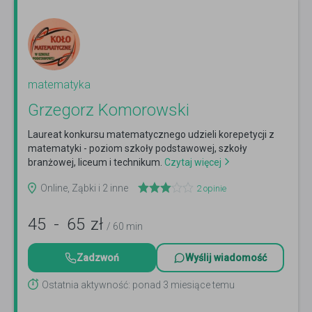
matematyka
Grzegorz Komorowski
Laureat konkursu matematycznego udzieli korepetycji z
matematyki - poziom szkoły podstawowej, szkoły
branżowej, liceum i technikum.
Czytaj więcej
Online, Ząbki i 2 inne
2
opinie
45
-
65
zł
/ 60 min
Zadzwoń
Wyślij wiadomość
Ostatnia aktywność: ponad 3 miesiące temu