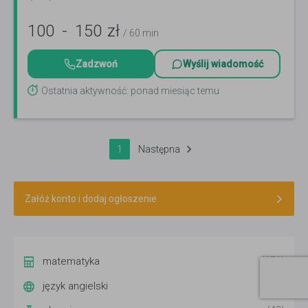
100
-
150
zł
/ 60 min
Zadzwoń
Wyślij wiadomość
Ostatnia aktywność: ponad miesiąc temu
1
Następna
Załóż konto i dodaj ogłoszenie
matematyka
(176)
język angielski
(141)