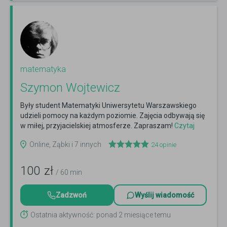
matematyka
Szymon Wojtewicz
Były student Matematyki Uniwersytetu Warszawskiego
udzieli pomocy na każdym poziomie. Zajęcia odbywają się
w miłej, przyjacielskiej atmosferze. Zapraszam!
Czytaj
więcej
Online, Ząbki i 7 innych
24
opinie
100
zł
/ 60 min
Zadzwoń
Wyślij wiadomość
Ostatnia aktywność: ponad 2 miesiące temu