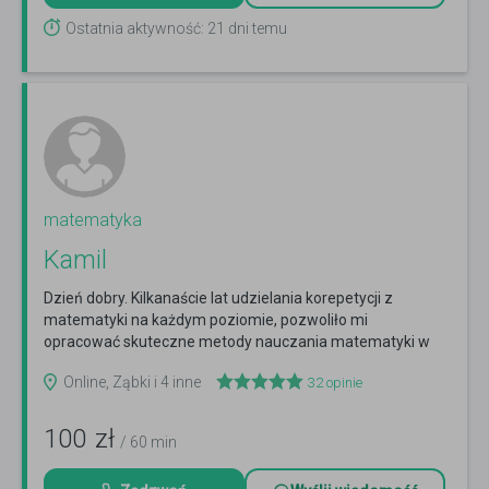
Ostatnia aktywność: 21 dni temu
matematyka
Kamil
Dzień dobry. Kilkanaście lat udzielania korepetycji z
matematyki na każdym poziomie, pozwoliło mi
opracować skuteczne metody nauczania matematyki w
liceum.
Czytaj więcej
Online, Ząbki i 4 inne
32
opinie
100
zł
/ 60 min