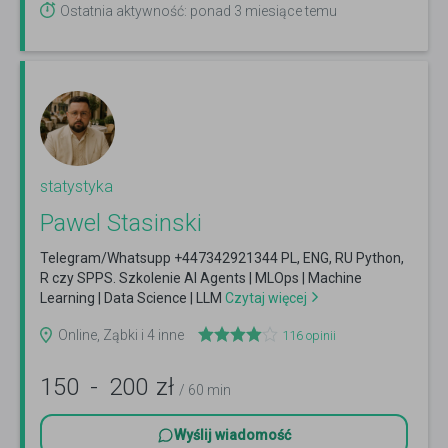
Ostatnia aktywność: ponad 3 miesiące temu
statystyka
Pawel Stasinski
Telegram/Whatsupp +447342921344 PL, ENG, RU Python,
R czy SPPS. Szkolenie AI Agents | MLOps | Machine
Learning | Data Science | LLM
Czytaj więcej
Online, Ząbki i 4 inne
116
opinii
150
-
200
zł
/ 60 min
Wyślij wiadomość