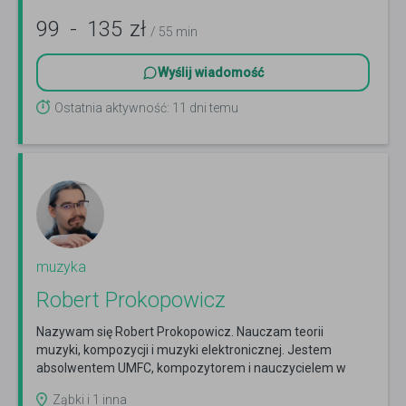
99
-
135
zł
/ 55 min
Wyślij wiadomość
Ostatnia aktywność: 11 dni temu
muzyka
Robert Prokopowicz
Nazywam się Robert Prokopowicz. Nauczam teorii
muzyki, kompozycji i muzyki elektronicznej. Jestem
absolwentem UMFC, kompozytorem i nauczycielem w
Malatorium.
Czytaj więcej
Ząbki i 1 inna