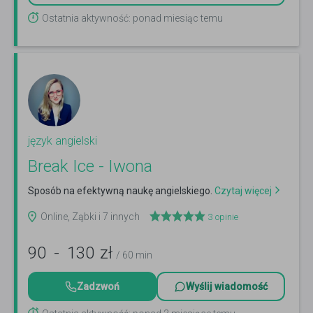
Ostatnia aktywność: ponad miesiąc temu
język angielski
Break Ice - Iwona
Sposób na efektywną naukę angielskiego.
Czytaj więcej
Online, Ząbki i 7 innych
3
opinie
90
-
130
zł
/ 60 min
Zadzwoń
Wyślij wiadomość