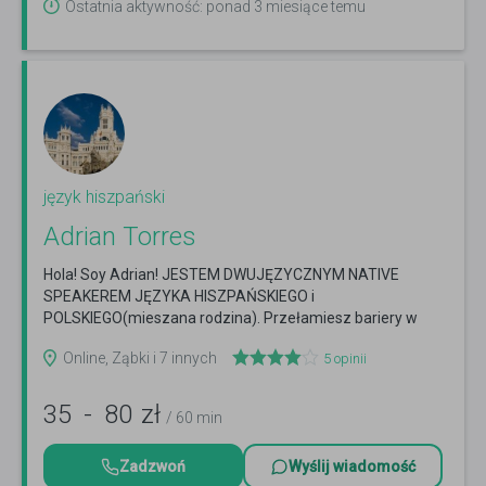
Ostatnia aktywność: ponad 3 miesiące temu
język hiszpański
Adrian Torres
Hola! Soy Adrian! JESTEM DWUJĘZYCZNYM NATIVE
SPEAKEREM JĘZYKA HISZPAŃSKIEGO i
POLSKIEGO(mieszana rodzina). Przełamiesz bariery w
mówieniu po hiszpańsku.
Czytaj więcej
Online, Ząbki i 7 innych
5
opinii
35
-
80
zł
/ 60 min
Zadzwoń
Wyślij wiadomość