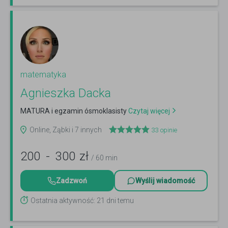
matematyka
Agnieszka Dacka
MATURA i egzamin ósmoklasisty
Czytaj więcej
Online, Ząbki i 7 innych
33
opinie
200
-
300
zł
/ 60 min
Zadzwoń
Wyślij wiadomość
Ostatnia aktywność: 21 dni temu