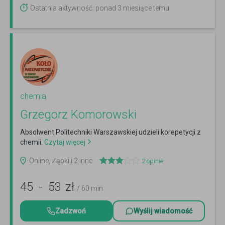
Ostatnia aktywność: ponad 3 miesiące temu
chemia
Grzegorz Komorowski
Absolwent Politechniki Warszawskiej udzieli korepetycji z
chemii.
Czytaj więcej
Online, Ząbki i 2 inne
2
opinie
45
-
53
zł
/ 60 min
Zadzwoń
Wyślij wiadomość