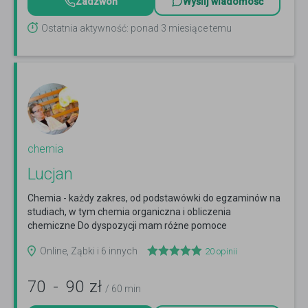
Zadzwoń
Wyślij wiadomość
Ostatnia aktywność: ponad 3 miesiące temu
chemia
Lucjan
Chemia - każdy zakres, od podstawówki do egzaminów na
studiach, w tym chemia organiczna i obliczenia
chemiczne Do dyspozycji mam różne pomoce
dydaktyczne min.:...
Czytaj więcej
Online, Ząbki i 6 innych
20
opinii
70
-
90
zł
/ 60 min