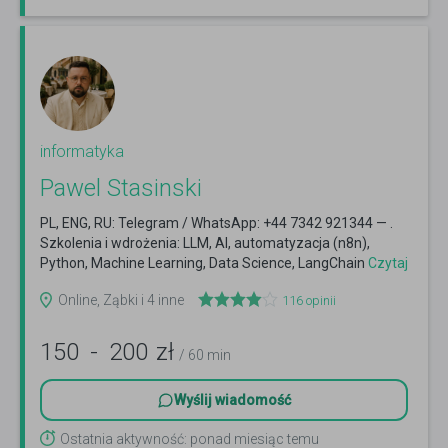
informatyka
Pawel Stasinski
PL, ENG, RU: Telegram / WhatsApp: +44 7342 921344 — .
Szkolenia i wdrożenia: LLM, AI, automatyzacja (n8n),
Python, Machine Learning, Data Science, LangChain
Czytaj
więcej
Online, Ząbki i 4 inne
116
opinii
150
-
200
zł
/ 60 min
Wyślij wiadomość
Ostatnia aktywność: ponad miesiąc temu