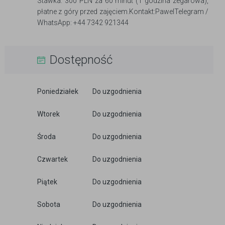
Stawka: 300 PLN za 60 minut (1 godzina zegarowa),
płatne z góry przed zajęciem.​Kontakt:PawelTelegram /
WhatsApp: +44 7342 921344
Dostępność
Poniedziałek
Do uzgodnienia
Wtorek
Do uzgodnienia
Środa
Do uzgodnienia
Czwartek
Do uzgodnienia
Piątek
Do uzgodnienia
Sobota
Do uzgodnienia