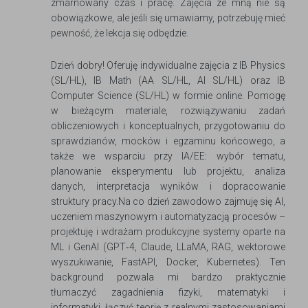
zmarnowany czas i pracę. Zajęcia ze mną nie są
obowiązkowe, ale jeśli się umawiamy, potrzebuję mieć
pewność, że lekcja się odbędzie.​
Dzień dobry! Oferuję indywidualne zajęcia z IB Physics
(SL/HL), IB Math (AA SL/HL, AI SL/HL) oraz IB
Computer Science (SL/HL) w formie online. Pomogę
w bieżącym materiale, rozwiązywaniu zadań
obliczeniowych i konceptualnych, przygotowaniu do
sprawdzianów, mocków i egzaminu końcowego, a
także we wsparciu przy IA/EE: wybór tematu,
planowanie eksperymentu lub projektu, analiza
danych, interpretacja wyników i dopracowanie
struktury pracy.​Na co dzień zawodowo zajmuję się AI,
uczeniem maszynowym i automatyzacją procesów –
projektuję i wdrażam produkcyjne systemy oparte na
ML i GenAI (GPT‑4, Claude, LLaMA, RAG, wektorowe
wyszukiwanie, FastAPI, Docker, Kubernetes). Ten
background pozwala mi bardzo praktycznie
tłumaczyć zagadnienia fizyki, matematyki i
informatyki, łączyć teorię z realnymi zastosowaniami