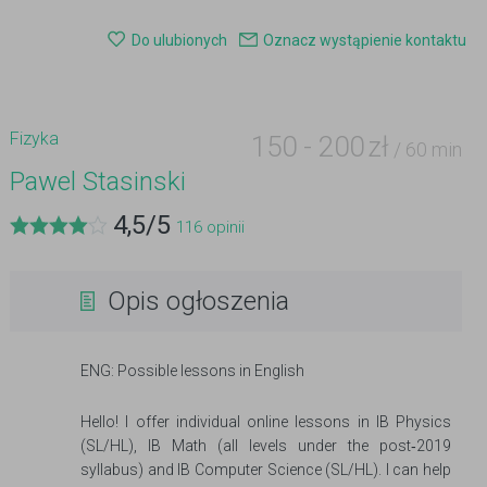
Do ulubionych
Oznacz wystąpienie kontaktu
Fizyka
150
-
200
zł
/ 60 min
Pawel Stasinski
4,5
/
5
116
opinii
Opis ogłoszenia
ENG: Possible lessons in English
Hello! I offer individual online lessons in IB Physics
(SL/HL), IB Math (all levels under the post‑2019
syllabus) and IB Computer Science (SL/HL). I can help