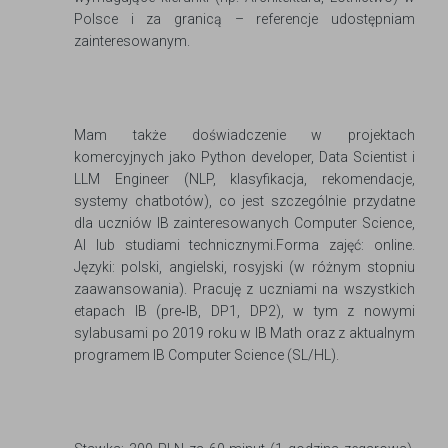
Polsce i za granicą – referencje udostępniam
zainteresowanym.
Mam także doświadczenie w projektach
komercyjnych jako Python developer, Data Scientist i
LLM Engineer (NLP, klasyfikacja, rekomendacje,
systemy chatbotów), co jest szczególnie przydatne
dla uczniów IB zainteresowanych Computer Science,
AI lub studiami technicznymi.​Forma zajęć: online.
Języki: polski, angielski, rosyjski (w różnym stopniu
zaawansowania). Pracuję z uczniami na wszystkich
etapach IB (pre‑IB, DP1, DP2), w tym z nowymi
sylabusami po 2019 roku w IB Math oraz z aktualnym
programem IB Computer Science (SL/HL).