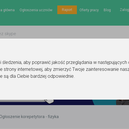
Zalog
Raport
na główna
Ogłoszenia uczniów
Oferty pracy
Blog
gii śledzenia, aby poprawić jakość przeglądania w następujących
e strony internetowej
,
aby zmierzyć Twoje zainteresowanie nasz
e są dla Ciebie bardziej odpowiednie
.
Ogłoszenie korepetytora - fizyka