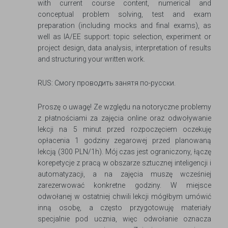
with current course content, numerical and
conceptual problem solving, test and exam
preparation (including mocks and final exams), as
well as IA/EE support: topic selection, experiment or
project design, data analysis, interpretation of results
and structuring your written work.
RUS: Смогу проводить занятя по-русски.
Proszę o uwagę! Ze względu na notoryczne problemy
z płatnościami za zajęcia online oraz odwoływanie
lekcji na 5 minut przed rozpoczęciem oczekuję
opłacenia 1 godziny zegarowej przed planowaną
lekcją (300 PLN/1h). Mój czas jest ograniczony, łączę
korepetycje z pracą w obszarze sztucznej inteligencji i
automatyzacji, a na zajęcia muszę wcześniej
zarezerwować konkretne godziny. W miejsce
odwołanej w ostatniej chwili lekcji mógłbym umówić
inną osobę, a często przygotowuję materiały
specjalnie pod ucznia, więc odwołanie oznacza