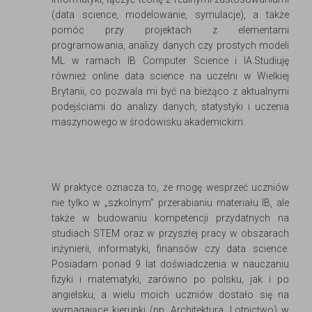
(data science, modelowanie, symulacje), a także
pomóc przy projektach z elementami
programowania, analizy danych czy prostych modeli
ML w ramach IB Computer Science i IA.​Studiuję
również online data science na uczelni w Wielkiej
Brytanii, co pozwala mi być na bieżąco z aktualnymi
podejściami do analizy danych, statystyki i uczenia
maszynowego w środowisku akademickim.
W praktyce oznacza to, że mogę wesprzeć uczniów
nie tylko w „szkolnym” przerabianiu materiału IB, ale
także w budowaniu kompetencji przydatnych na
studiach STEM oraz w przyszłej pracy w obszarach
inżynierii, informatyki, finansów czy data science.​
Posiadam ponad 9 lat doświadczenia w nauczaniu
fizyki i matematyki, zarówno po polsku, jak i po
angielsku, a wielu moich uczniów dostało się na
wymagające kierunki (np. Architektura, Lotnictwo) w