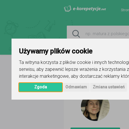
Stro
Używamy plików cookie
Ta witryna korzysta z plików cookie i innych technolo
serwisu
,
aby zapewnić lepsze wrażenia z korzystania z
Strona główna
Ariadna Nikiel
Og
interakcje marketingowe
,
aby dostarczać reklamy któr
Zgoda
Odmawiam
Zmiana ustawień