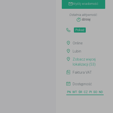
Wyślij wiadomość
Ostatnia aktywność:
dzisiaj
Pokaż
Online
Lubin
Zobacz więcej
lokalizacji (53)
Faktura VAT
Dostępność
PN
WT
ŚR
CZ
PI
SO
ND