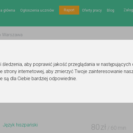
Zalog
Raport
na główna
Ogłoszenia uczniów
Oferty pracy
Blog
gii śledzenia, aby poprawić jakość przeglądania w następujących
e strony internetowej
,
aby zmierzyć Twoje zainteresowanie nasz
łoszenie korepetytora - język hiszpański
e są dla Ciebie bardziej odpowiednie
.
Do ulubionych
Oznacz wystąpienie kontaktu
Język hiszpański
80
zł
/ 60 min