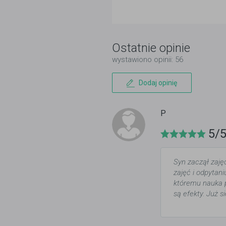
Ostatnie opinie
wystawiono opinii: 56
Dodaj opinię
P
5/
Syn zaczął zaję
zajęć i odpytani
któremu nauka p
są efekty. Już s