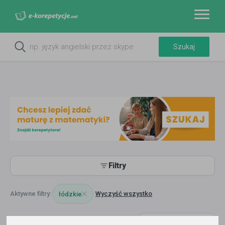
Filtry
Wyczyść wszystko
łódzkie
8803
korepetytorów
Trafność
Sortuj: