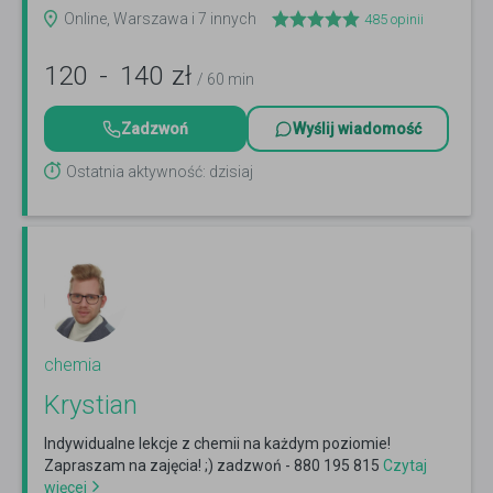
Online, Warszawa i 7 innych
485
opinii
120
-
140
zł
/ 60 min
Zadzwoń
Wyślij wiadomość
Ostatnia aktywność: dzisiaj
chemia
Krystian
Indywidualne lekcje z chemii na każdym poziomie!
Zapraszam na zajęcia! ;) zadzwoń - 880 195 815
Czytaj
więcej