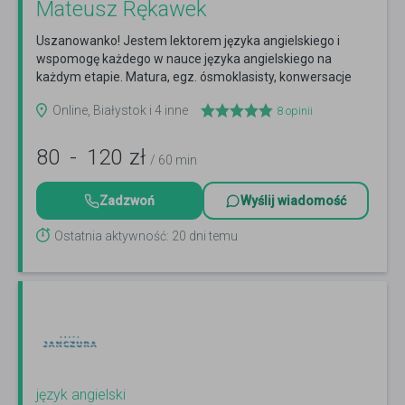
Mateusz Rękawek
Uszanowanko! Jestem lektorem języka angielskiego i
wspomogę każdego w nauce języka angielskiego na
każdym etapie. Matura, egz. ósmoklasisty, konwersacje
Czytaj więcej
Online, Białystok i 4 inne
8
opinii
80
-
120
zł
/ 60 min
Zadzwoń
Wyślij wiadomość
Ostatnia aktywność: 20 dni temu
język angielski