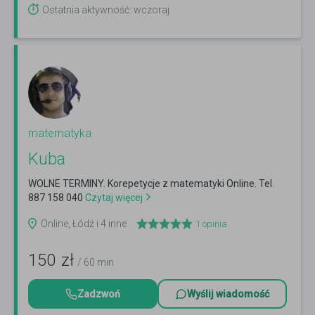
Ostatnia aktywność: wczoraj
matematyka
Kuba
WOLNE TERMINY. Korepetycje z matematyki Online. Tel.
887 158 040
Czytaj więcej
Online, Łódź i 4 inne
1
opinia
150
zł
/ 60 min
Zadzwoń
Wyślij wiadomość