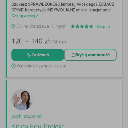
Szukasz SPRAWDZONEGO lektora j. włoskiego? ZOBACZ
OPINIE! Korepetycje INDYWIDUALNE online i stacjonarne
Czytaj więcej
Online, Warszawa i 7 innych
485
opinii
120
-
140
zł
/ 60 min
Zadzwoń
Wyślij wiadomość
Ostatnia aktywność: dzisiaj
język hiszpański
Kinga Edu-Projekt