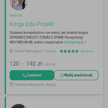
historia
Kinga Edu-Projekt
Szukasz korepetytora i nie wiesz, jak znaleźć kogoś
SPRAWDZONEGO? ZOBACZ OPINIE! Korepetycje
INDYWIDUALNE online i stacjonarne
Czytaj więcej
Online, Warszawa i 7 innych
485
opinii
120
-
140
zł
/ 60 min
Zadzwoń
Wyślij wiadomość
Ostatnia aktywność: dzisiaj