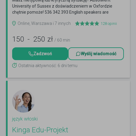
Masz nietypową lub krytyczną sytuację? Absolwent
University of Sussex z doświadczeniem w Oxfordzie
chętnie pomoże! 536 342 393 English speakers are
welcome
Czytaj więcej
Online, Warszawa i 7 innych
128
opinii
150
-
250
zł
/ 60 min
Zadzwoń
Wyślij wiadomość
Ostatnia aktywność: 6 dni temu
język włoski
Kinga Edu-Projekt