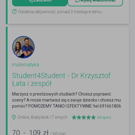
Zadzwoń
Wyślij wiadomość
Ostatnia aktywność: ponad 2 miesiące temu
matematyka
Student4Student - Dr Krzysztof
Łata i zespół
Marzysz o prestiżowych studiach? Chcesz poprawić
oceny? A może martwisz się o swoje dziecko i chcesz mu
pomóc? POMOŻEMY TANIO I EFEKTYWNIE !tel.691661806
Czytaj więcej
Online, Białystok i 7 innych
69
opinii
70
-
109
zł
/ 60 min