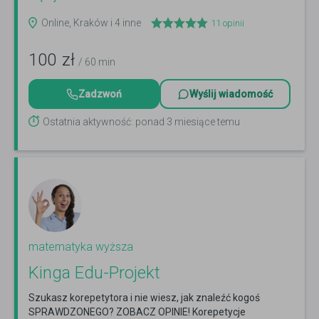
Online, Kraków i 4 inne
11
opinii
100
zł
/ 60 min
Zadzwoń
Wyślij wiadomość
Ostatnia aktywność: ponad 3 miesiące temu
matematyka wyższa
Kinga Edu-Projekt
Szukasz korepetytora i nie wiesz, jak znaleźć kogoś
SPRAWDZONEGO? ZOBACZ OPINIE! Korepetycje