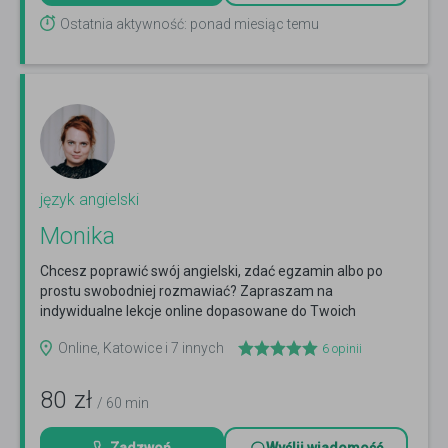
Ostatnia aktywność: ponad miesiąc temu
język angielski
Monika
Chcesz poprawić swój angielski, zdać egzamin albo po
prostu swobodniej rozmawiać? Zapraszam na
indywidualne lekcje online dopasowane do Twoich
potrzeb i tempa...
Czytaj więcej
Online, Katowice i 7 innych
6
opinii
80
zł
/ 60 min