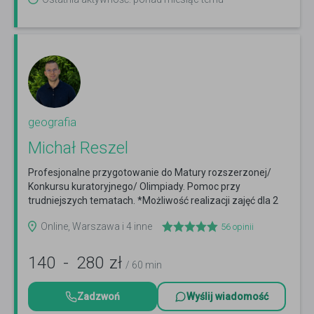
geografia
Michał Reszel
Profesjonalne przygotowanie do Matury rozszerzonej/
Konkursu kuratoryjnego/ Olimpiady. Pomoc przy
trudniejszych tematach. *Możliwość realizacji zajęć dla 2
osób
Czytaj więcej
Online, Warszawa i 4 inne
56
opinii
140
-
280
zł
/ 60 min
Zadzwoń
Wyślij wiadomość