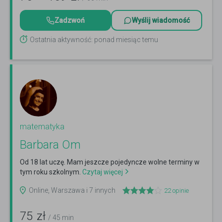
Zadzwoń
Wyślij wiadomość
Ostatnia aktywność: ponad miesiąc temu
matematyka
Barbara Om
Od 18 lat uczę. Mam jeszcze pojedyncze wolne terminy w
tym roku szkolnym.
Czytaj więcej
Online, Warszawa i 7 innych
22
opinie
75
zł
/ 45 min