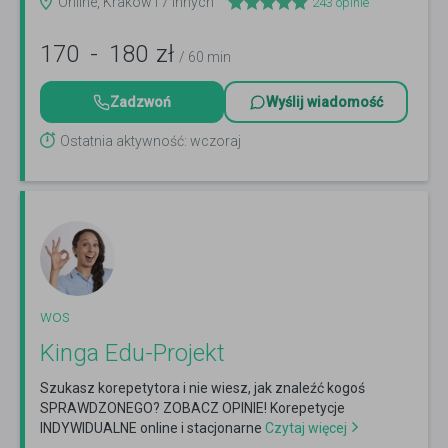
Online, Kraków i 7 innych
243
opinie
170
-
180
zł
/ 60 min
Zadzwoń
Wyślij wiadomość
Ostatnia aktywność: wczoraj
wos
Kinga Edu-Projekt
Szukasz korepetytora i nie wiesz, jak znaleźć kogoś
SPRAWDZONEGO? ZOBACZ OPINIE! Korepetycje
INDYWIDUALNE online i stacjonarne
Czytaj więcej