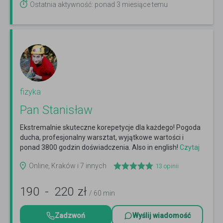
Ostatnia aktywność: ponad 3 miesiące temu
fizyka
Pan Stanisław
Ekstremalnie skuteczne korepetycje dla każdego! Pogoda
ducha, profesjonalny warsztat, wyjątkowe wartości i
ponad 3800 godzin doświadczenia. Also in english!
Czytaj
więcej
Online, Kraków i 7 innych
13
opinii
190
-
220
zł
/ 60 min
Zadzwoń
Wyślij wiadomość