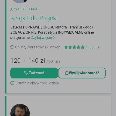
język francuski
Kinga Edu-Projekt
Szukasz SPRAWDZONEGO lektora j. francuskiego?
ZOBACZ OPINIE! Korepetycje INDYWIDUALNE online i
stacjonarne
Czytaj więcej
Online, Warszawa i 7 innych
485
opinii
120
-
140
zł
/ 60 min
Zadzwoń
Wyślij wiadomość
Ostatnia aktywność: dzisiaj