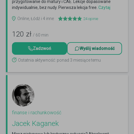
przygotowanie do matury i CAE. Lekcje dopasowane
indywidualnie, bez nudy. Pierwsza lekcja free.
Czytaj
więcej
Online, Łódź i 4 inne
24
opinie
120
zł
/ 60 min
Zadzwoń
Wyślij wiadomość
Ostatnia aktywność: ponad 3 miesiące temu
finanse i rachunkowość
Jacek Kaganek