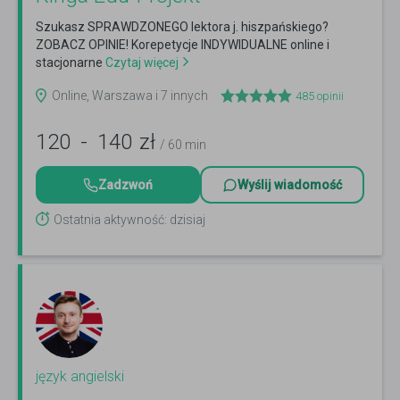
Szukasz SPRAWDZONEGO lektora j. hiszpańskiego?
ZOBACZ OPINIE! Korepetycje INDYWIDUALNE online i
stacjonarne
Czytaj więcej
Online, Warszawa i 7 innych
485
opinii
120
-
140
zł
/ 60 min
Zadzwoń
Wyślij wiadomość
Ostatnia aktywność: dzisiaj
język angielski