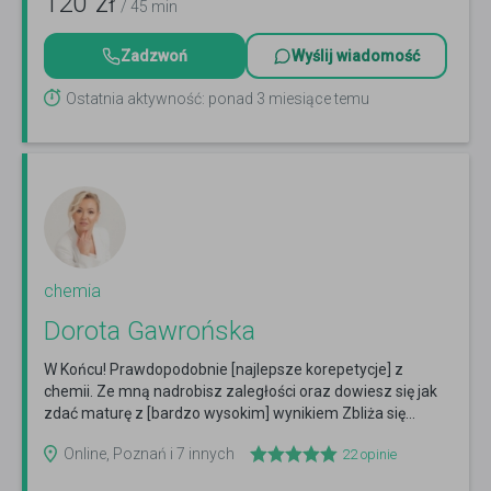
120
zł
/ 45 min
Zadzwoń
Wyślij wiadomość
Ostatnia aktywność: ponad 3 miesiące temu
chemia
Dorota Gawrońska
W Końcu! Prawdopodobnie [najlepsze korepetycje] z
chemii. Ze mną nadrobisz zaległości oraz dowiesz się jak
zdać maturę z [bardzo wysokim] wynikiem Zbliża się...
Czytaj więcej
Online, Poznań i 7 innych
22
opinie