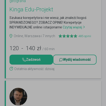
geografia
Kinga Edu-Projekt
Szukasz korepetytora i nie wiesz, jak znaleźć kogoś
SPRAWDZONEGO? ZOBACZ OPINIE! Korepetycje
INDYWIDUALNE online i stacjonarne
Czytaj więcej
Online, Warszawa i 7 innych
485
opinii
120
-
140
zł
/ 60 min
Zadzwoń
Wyślij wiadomość
Ostatnia aktywność: dzisiaj