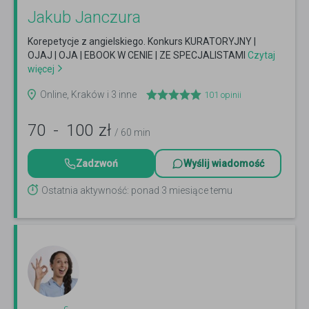
Jakub Janczura
Korepetycje z angielskiego. Konkurs KURATORYJNY |
OJAJ | OJA | EBOOK W CENIE | ZE SPECJALISTAMI
Czytaj
więcej
Online, Kraków i 3 inne
101
opinii
70
-
100
zł
/ 60 min
Zadzwoń
Wyślij wiadomość
Ostatnia aktywność: ponad 3 miesiące temu