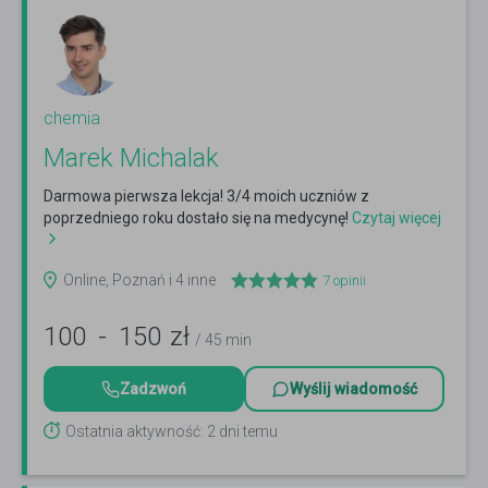
chemia
Marek Michalak
Darmowa pierwsza lekcja! 3/4 moich uczniów z
poprzedniego roku dostało się na medycynę!
Czytaj więcej
Online, Poznań i 4 inne
7
opinii
100
-
150
zł
/ 45 min
Zadzwoń
Wyślij wiadomość
Ostatnia aktywność: 2 dni temu