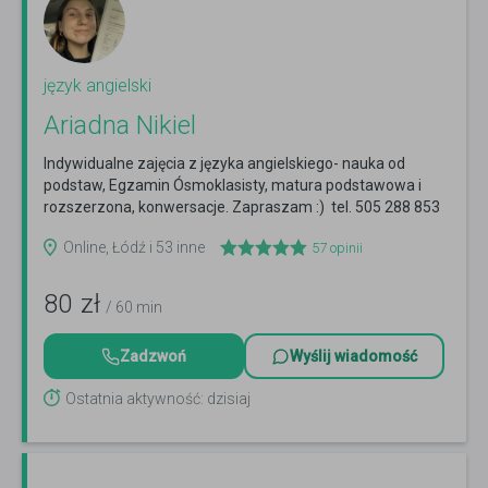
język angielski
Ariadna Nikiel
Indywidualne zajęcia z języka angielskiego- nauka od
podstaw, Egzamin Ósmoklasisty, matura podstawowa i
rozszerzona, konwersacje. Zapraszam :) tel. 505 288 853
Czytaj więcej
Online, Łódź i 53 inne
57
opinii
80
zł
/ 60 min
Zadzwoń
Wyślij wiadomość
Ostatnia aktywność: dzisiaj