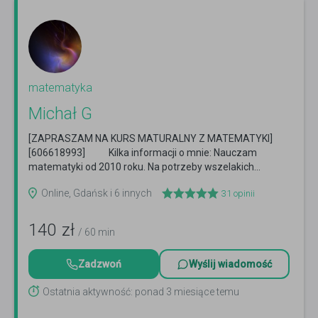
matematyka
Michał G
[ZAPRASZAM NA KURS MATURALNY Z MATEMATYKI]
[606618993] Kilka informacji o mnie: Nauczam
matematyki od 2010 roku. Na potrzeby wszelakich...
Czytaj więcej
Online, Gdańsk i 6 innych
31
opinii
140
zł
/ 60 min
Zadzwoń
Wyślij wiadomość
Ostatnia aktywność: ponad 3 miesiące temu