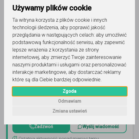
Używamy plików cookie
Ta witryna korzysta z plików cookie i innych
technologii śledzenia, aby poprawić jakość
przeglądania w następujących celach:
aby umożliwić
podstawową funkcjonalność serwisu
,
aby zapewnić
biologia
lepsze wrażenia z korzystania ze strony
internetowej
,
aby zmierzyć Twoje zainteresowanie
Korepetycje IB spółka z o.o.
naszymi produktami i usługami oraz personalizować
interakcje marketingowe
,
aby dostarczać reklamy
Skuteczne korepetycje z biologii – matura 2025/2026, IB,
A-levels, GCSE. Wysokie wyniki, indywidualne podejście,
które są dla Ciebie bardziej odpowiednie
.
przygotowanie do studiów w Polsce i za granicą
Czytaj
więcej
Zgoda
Online, Warszawa i 4 inne
10
opinii
Odmawiam
200
-
220
zł
Zmiana ustawień
/ 60 min
Zadzwoń
Wyślij wiadomość
Ostatnia aktywność: ponad miesiąc temu