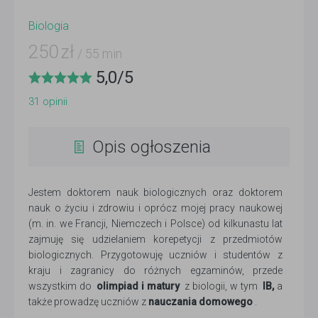
Biologia
250
zł
/ 55 min
5,0
/
5
31
opinii
Opis ogłoszenia
Jestem doktorem nauk biologicznych oraz doktorem
nauk o życiu i zdrowiu i oprócz mojej pracy naukowej
(m. in. we Francji, Niemczech i Polsce) od kilkunastu lat
zajmuję się udzielaniem korepetycji z przedmiotów
biologicznych. Przygotowuję uczniów i studentów z
kraju i zagranicy do różnych egzaminów, przede
wszystkim do
olimpiad i matury
z biologii, w tym
IB,
a
także prowadzę uczniów z
nauczania domowego
.