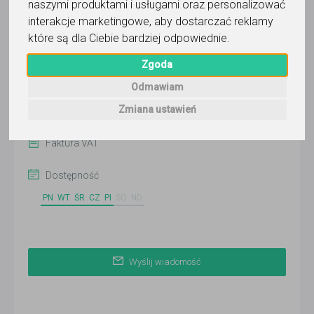
naszymi produktami i usługami oraz personalizować
Wyślij wiadomość
interakcje marketingowe
,
aby dostarczać reklamy
Ostatnia aktywność:
które są dla Ciebie bardziej odpowiednie
.
ponad miesiąc temu
Zgoda
Online
Odmawiam
Warszawa
Zmiana ustawień
Zobacz więcej lokalizacji (7)
Faktura VAT
Dostępność
PN
WT
ŚR
CZ
PI
SO
ND
Wyślij wiadomość