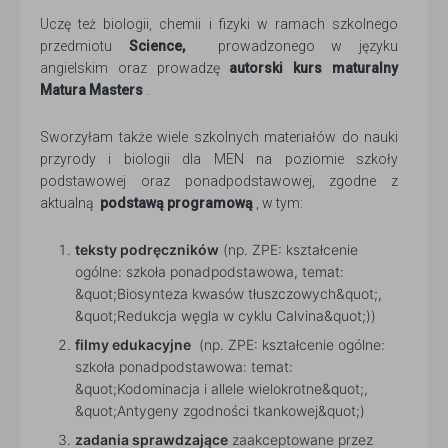
Uczę też biologii, chemii i fizyki w ramach szkolnego
przedmiotu
Science,
prowadzonego w języku
angielskim oraz prowadzę
autorski kurs maturalny
Matura Masters
.
Sworzyłam także wiele szkolnych materiałów do nauki
przyrody i biologii dla MEN na poziomie szkoły
podstawowej oraz ponadpodstawowej, zgodne z
aktualną
podstawą programową
, w tym:
teksty podręczników
(np. ZPE: kształcenie
ogólne: szkoła ponadpodstawowa, temat:
&quot;Biosynteza kwasów tłuszczowych&quot;,
&quot;Redukcja węgla w cyklu Calvina&quot;))
filmy edukacyjne
(np. ZPE: kształcenie ogólne:
szkoła ponadpodstawowa: temat:
&quot;Kodominacja i allele wielokrotne&quot;,
&quot;Antygeny zgodności tkankowej&quot;)
zadania sprawdzające
zaakceptowane przez