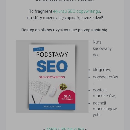
To fragment
e-kursu SEO copywritingu
,
na który możesz się zapisać jeszcze dziś!
Dostęp do plików uzyskasz tuż po zapisaniu się.
Kurs
kierowany
do:
blogerów;
copywriterów
;
content
marketerów;
agencji
marketingow
ych.
»
ZAPISZ SIĘ NA KURS
«