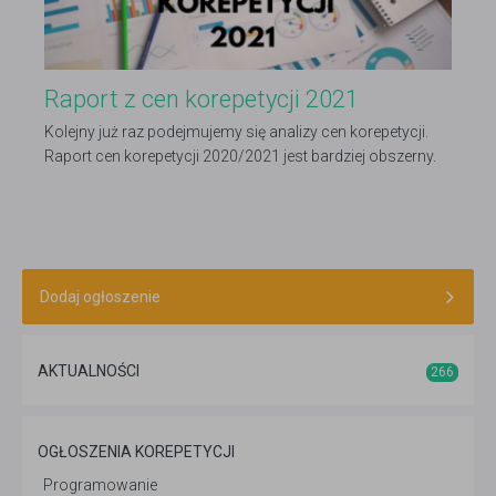
Raport z cen korepetycji 2021
Kolejny już raz podejmujemy się analizy cen korepetycji.
Raport cen korepetycji 2020/2021 jest bardziej obszerny.
W tym roku podzielony został na ceny zajęć
stacjonarnych i online. Czy ceny zajęć wirtualnych różnią
się od tych tradycyjnych?
Dodaj ogłoszenie
AKTUALNOŚCI
266
OGŁOSZENIA KOREPETYCJI
Programowanie