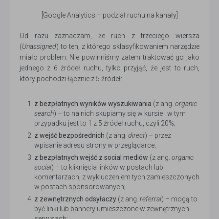
[Google Analytics – podział ruchu na kanały]
Od razu zaznaczam, że ruch z trzeciego wiersza
(
Unassigned
) to ten, z którego sklasyfikowaniem narzędzie
miało problem. Nie powinniśmy zatem traktować go jako
jednego z 6 źródeł ruchu, tylko przyjąć, że jest to ruch,
który pochodzi łącznie z 5 źródeł:
z bezpłatnych wyników wyszukiwania
(z ang.
organic
search
) – to na nich skupiamy się w kursie i w tym
przypadku jest to 1 z 5 źródeł ruchu, czyli 20%;
z wejść bezpośrednich
(z ang.
direct
) – przez
wpisanie adresu strony w przeglądarce;
z bezpłatnych wejść z social mediów
(z ang.
organic
social
) – to kliknięcia linków w postach lub
komentarzach, z wykluczeniem tych zamieszczonych
w postach sponsorowanych;
z zewnętrznych odsyłaczy
(z ang.
referral
) – mogą to
być linki lub bannery umieszczone w zewnętrznych
serwisach;