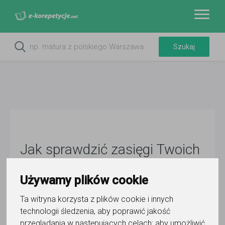
Jak sprawdzić zasięgi Twoich
artykułów w Google?
Używamy plików cookie
Marta Gryszko (Redakcja serwisu)
MG
19 kwietnia 2023
- 8 min czytania
Ta witryna korzysta z plików cookie i innych
Prowadzisz blog
lub stronę WWW, na której prowadzisz
technologii śledzenia, aby poprawić jakość
sprzedaż materiałów edukacyjnych
? Z pewnością zależy
przeglądania w następujących celach:
aby umożliwić