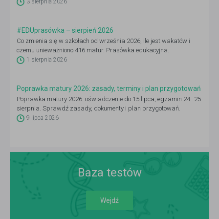
3 sierpnia 2026
#EDUprasówka – sierpień 2026
Co zmienia się w szkołach od września 2026, ile jest wakatów i
czemu unieważniono 416 matur. Prasówka edukacyjna.
1 sierpnia 2026
Poprawka matury 2026: zasady, terminy i plan przygotowań
Poprawka matury 2026: oświadczenie do 15 lipca, egzamin 24–25
sierpnia. Sprawdź zasady, dokumenty i plan przygotowań.
9 lipca 2026
Baza testów
Wejdź