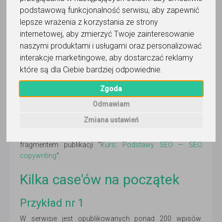
Ci na tym, aby czas i nakład pracy związany z
podstawową funkcjonalność serwisu
,
aby zapewnić
opracowaniem ciekawych artykułów dał efekty w postaci
lepsze wrażenia z korzystania ze strony
jak największych zasięgów
. Czy jednak do wypromowania
internetowej
,
aby zmierzyć Twoje zainteresowanie
nowych wpisów używasz wyłącznie social media, czy
naszymi produktami i usługami oraz personalizować
analizujesz także, ile osób wchodzi na Twoje wpisy z
interakcje marketingowe
,
aby dostarczać reklamy
wyszukiwarki Google?
które są dla Ciebie bardziej odpowiednie
.
Zacznę od zaprezentowania kilku case study. Co prawda
Zgoda
kluczem do sukcesu była nie tylko optymalizacja treści, ale
także odpowiednia konstrukcja stron internetowych, ich
Odmawiam
wieloletni staż i popularność (rozumiana jako moc i liczba
Zmiana ustawień
linków kierujących do niej), mimo to właśnie
praca nad
tekstami odegrała tu istotną rolę
. Materiał ten jest
fragmentem publikacji "
Kurs: Podstawy SEO — SEO
copywriting
".
Kilka case'ów na początek
Przykład nr 1
W serwisie jest opublikowanych ponad 200 wpisów.