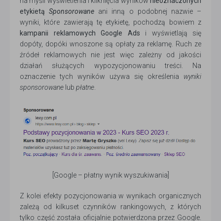
na myśli wyświetlenia i kliknięcia wyników
nieoznaczonych
etykietą
Sponsorowane
ani inną o podobnej nazwie –
wyniki, które zawierają tę etykietę, pochodzą bowiem z
kampanii reklamowych Google Ads
i wyświetlają się
dopóty, dopóki wnoszone są opłaty za reklamę. Ruch ze
źródeł reklamowych nie jest więc zależny od jakości
działań służących wypozycjonowaniu treści. Na
oznaczenie tych wyników używa się określenia
wyniki
sponsorowane
lub
płatne
.
[Google – płatny wynik wyszukiwania]
Z kolei efekty pozycjonowania w wynikach organicznych
zależą od kilkuset czynników rankingowych, z których
tylko część została oficjalnie potwierdzona przez Google.