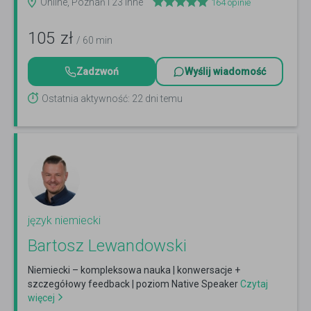
Online, Poznań i 23 inne
164
opinie
105
zł
/ 60 min
Zadzwoń
Wyślij wiadomość
Ostatnia aktywność: 22 dni temu
język niemiecki
Bartosz Lewandowski
Niemiecki – kompleksowa nauka | konwersacje +
szczegółowy feedback | poziom Native Speaker
Czytaj
więcej