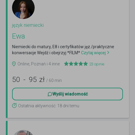
język niemiecki
Ewa
Niemiecki do matury, E8 i certyfikatów jęz./praktyczne
konwersacje Wejdź i obejrzyj *FILM*
Czytaj więcej
Online, Poznań i 4 inne
23
opinie
50
-
95
zł
/ 60 min
Wyślij wiadomość
Ostatnia aktywność: 18 dni temu