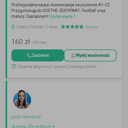
Profesjonalna nauka i konwersacje na poziomie A1-C2.
Przygotowuję do GOETHE-ZERTIFIKAT, TestDaF oraz
matury. Zapraszam!
Czytaj więcej
Online, Poznań i 1 inna
29
opinii
160
zł
/ 60 min
Zadzwoń
Wyślij wiadomość
Ostatnia aktywność: ponad 2 miesiące temu
język niemiecki
Anna Przybysz