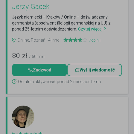
Jerzy Gacek
Język niemiecki – Kraków / Online – doświadczony
germanista (absolwent filologii germańskiej na UJ) z
ponad 25-letnim doświadczeniem.
Czytaj więcej
Online, Poznań i 4 inne
7
opinii
80
zł
/ 60 min
Zadzwoń
Wyślij wiadomość
Ostatnia aktywność: ponad 2 miesiące temu