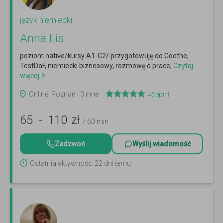
język niemiecki
Anna Lis
poziom native/kursy A1-C2/ przygotowuję do Goethe,
TestDaF, niemiecki biznesowy, rozmowę o prace,
Czytaj
więcej
Online, Poznań i 3 inne
45
opinii
65
-
110
zł
/ 60 min
Zadzwoń
Wyślij wiadomość
Ostatnia aktywność: 22 dni temu