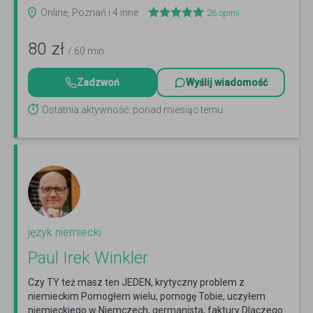
Online, Poznań i 4 inne
26
opinii
80
zł
/ 60 min
Zadzwoń
Wyślij wiadomość
Ostatnia aktywność: ponad miesiąc temu
język niemiecki
Paul Irek Winkler
Czy TY też masz ten JEDEN, krytyczny problem z
niemieckim Pomogłem wielu, pomogę Tobie, uczyłem
niemieckiego w Niemczech, germanista, faktury Dlaczego