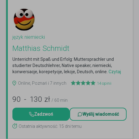
język niemiecki
Matthias Schmidt
Unterricht mit Spaß und Erfolg: Muttersprachler und
studierter Deutschlehrer, Native speaker, niemiecki,
konwersacje, korepetycje, lekcje, Deutsch, online.
Czytaj
więcej
Online, Poznań i 7 innych
14
opinii
90
-
130
zł
/ 60 min
Zadzwoń
Wyślij wiadomość
Ostatnia aktywność: 15 dni temu