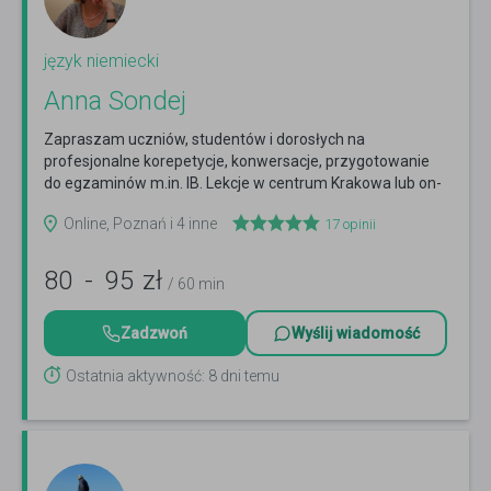
język niemiecki
Anna Sondej
Zapraszam uczniów, studentów i dorosłych na
profesjonalne korepetycje, konwersacje, przygotowanie
do egzaminów m.in. IB. Lekcje w centrum Krakowa lub on-
line.
Czytaj więcej
Online, Poznań i 4 inne
17
opinii
80
-
95
zł
/ 60 min
Zadzwoń
Wyślij wiadomość
Ostatnia aktywność: 8 dni temu