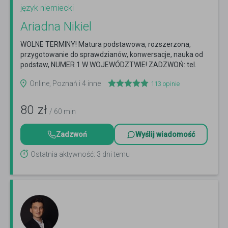
język niemiecki
Ariadna Nikiel
WOLNE TERMINY! Matura podstawowa, rozszerzona,
przygotowanie do sprawdzianów, konwersacje, nauka od
podstaw, NUMER 1 W WOJEWÓDZTWIE! ZADZWOŃ: tel.
505 288 853
Czytaj więcej
Online, Poznań i 4 inne
113
opinie
80
zł
/ 60 min
Zadzwoń
Wyślij wiadomość
Ostatnia aktywność: 3 dni temu