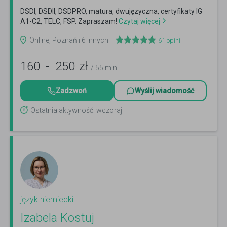
DSDI, DSDII, DSDPRO, matura, dwujęzyczna, certyfikaty IG
A1-C2, TELC, FSP. Zapraszam!
Czytaj więcej
Online, Poznań i 6 innych
61
opinii
160
-
250
zł
/ 55 min
Zadzwoń
Wyślij wiadomość
Ostatnia aktywność: wczoraj
język niemiecki
Izabela Kostuj