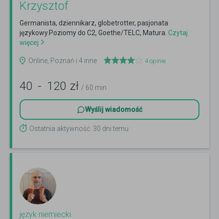
Krzysztof
Germanista, dziennikarz, globetrotter, pasjonata
językowy.Poziomy do C2, Goethe/TELC, Matura.
Czytaj
więcej
Online, Poznań i 4 inne
4
opinie
40
-
120
zł
/ 60 min
Wyślij wiadomość
Ostatnia aktywność: 30 dni temu
język niemiecki