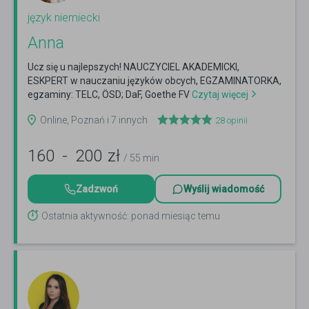
język niemiecki
Anna
Ucz się u najlepszych! NAUCZYCIEL AKADEMICKI,
ESKPERT w nauczaniu języków obcych, EGZAMINATORKA,
egzaminy: TELC, ÖSD; DaF, Goethe FV
Czytaj więcej
Online, Poznań i 7 innych
28
opinii
160
-
200
zł
/ 55 min
Zadzwoń
Wyślij wiadomość
Ostatnia aktywność: ponad miesiąc temu