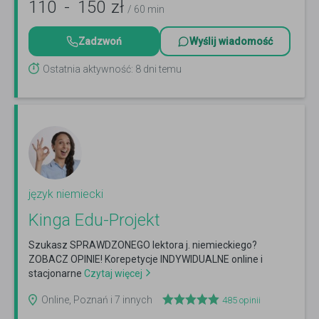
110
-
150
zł
/ 60 min
Zadzwoń
Wyślij wiadomość
Ostatnia aktywność: 8 dni temu
język niemiecki
Kinga Edu-Projekt
Szukasz SPRAWDZONEGO lektora j. niemieckiego?
ZOBACZ OPINIE! Korepetycje INDYWIDUALNE online i
stacjonarne
Czytaj więcej
Online, Poznań i 7 innych
485
opinii