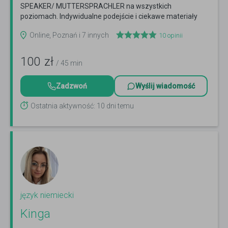
SPEAKER/ MUTTERSPRACHLER na wszystkich
poziomach. Indywidualne podejście i ciekawe materiały
Czytaj więcej
Online, Poznań i 7 innych
10
opinii
100
zł
/ 45 min
Zadzwoń
Wyślij wiadomość
Ostatnia aktywność: 10 dni temu
język niemiecki
Kinga