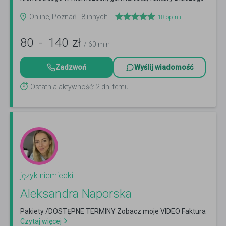
ze mną
Czytaj więcej
Online, Poznań i 8 innych
18
opinii
80
-
140
zł
/ 60 min
Zadzwoń
Wyślij wiadomość
Ostatnia aktywność: 2 dni temu
język niemiecki
Aleksandra Naporska
Pakiety /DOSTĘPNE TERMINY Zobacz moje VIDEO Faktura
Czytaj więcej