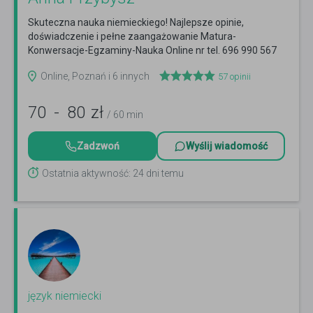
Skuteczna nauka niemieckiego! Najlepsze opinie,
doświadczenie i pełne zaangażowanie Matura-
Konwersacje-Egzaminy-Nauka Online nr tel. 696 990 567
Czytaj więcej
Online, Poznań i 6 innych
57
opinii
70
-
80
zł
/ 60 min
Zadzwoń
Wyślij wiadomość
Ostatnia aktywność: 24 dni temu
język niemiecki