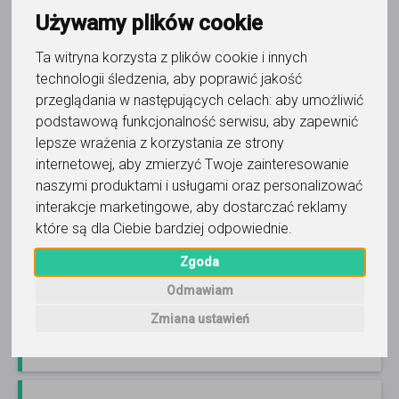
Używamy plików cookie
Ta witryna korzysta z plików cookie i innych
technologii śledzenia, aby poprawić jakość
język niemiecki
przeglądania w następujących celach:
aby umożliwić
Adam Wala
podstawową funkcjonalność serwisu
,
aby zapewnić
lepsze wrażenia z korzystania ze strony
Kliknij, przeczytaj i zobacz film.
Egzaminy/matura/rozgadywanie się od pierwszej lekcji.
internetowej
,
aby zmierzyć Twoje zainteresowanie
Czytaj więcej
naszymi produktami i usługami oraz personalizować
interakcje marketingowe
,
aby dostarczać reklamy
Online, Poznań i 7 innych
206
opinii
które są dla Ciebie bardziej odpowiednie
.
149
zł
/ 45 min
Zgoda
Odmawiam
Zadzwoń
Wyślij wiadomość
Zmiana ustawień
Ostatnia aktywność: 10 dni temu