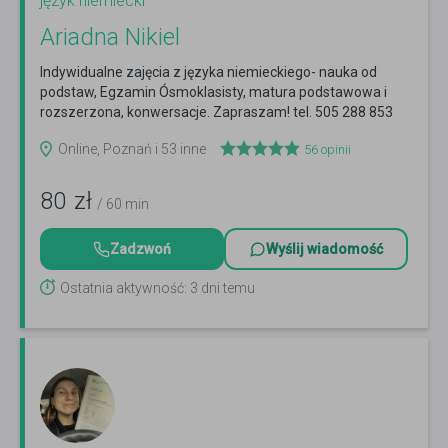
język niemiecki
Ariadna Nikiel
Indywidualne zajęcia z języka niemieckiego- nauka od
podstaw, Egzamin Ósmoklasisty, matura podstawowa i
rozszerzona, konwersacje. Zapraszam! tel. 505 288 853
Czytaj więcej
Online, Poznań i 53 inne
56
opinii
80
zł
/ 60 min
Zadzwoń
Wyślij wiadomość
Ostatnia aktywność: 3 dni temu