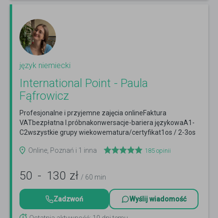
język niemiecki
International Point - Paula
Fąfrowicz
Profesjonalne i przyjemne zajęcia onlineFaktura
VATbezpłatna l.próbnakonwersacje-bariera językowaA1-
C2wszystkie grupy wiekowematura/certyfikat1os / 2-3os
Czytaj więcej
Online, Poznań i 1 inna
185
opinii
50
-
130
zł
/ 60 min
Zadzwoń
Wyślij wiadomość