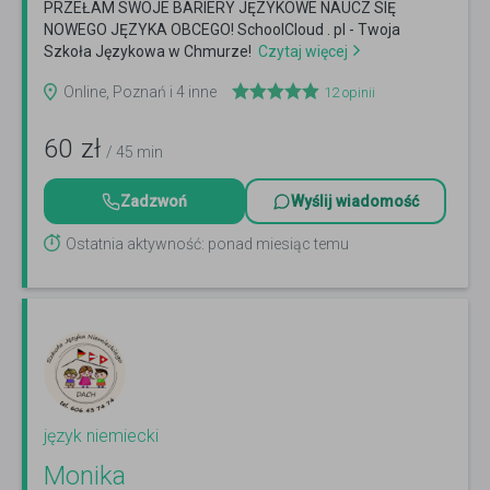
PRZEŁAM SWOJE BARIERY JĘZYKOWE NAUCZ SIĘ
NOWEGO JĘZYKA OBCEGO! SchoolCloud . pl - Twoja
Szkoła Językowa w Chmurze!
Czytaj więcej
Online, Poznań i 4 inne
12
opinii
60
zł
/ 45 min
Zadzwoń
Wyślij wiadomość
Ostatnia aktywność: ponad miesiąc temu
język niemiecki
Monika