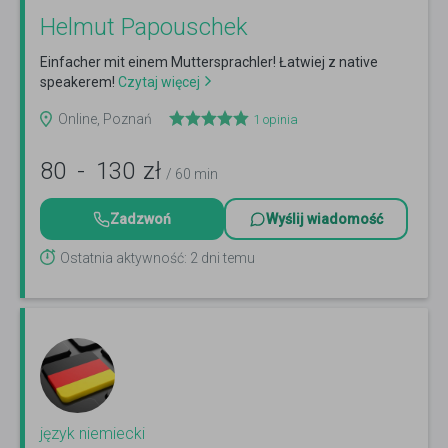
Helmut Papouschek
Einfacher mit einem Muttersprachler! Łatwiej z native
speakerem!
Czytaj więcej
Online, Poznań
1
opinia
80
-
130
zł
/ 60 min
Zadzwoń
Wyślij wiadomość
Ostatnia aktywność: 2 dni temu
język niemiecki