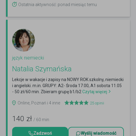
Ostatnia aktywność: ponad miesiąc temu
język niemiecki
Natalia Szymańska
Lekcje w wakacje i zapisy na NOWY ROK szkolny, niemiecki
i angielski. m.in. GRUPY: A2- Środa 17.00, A1 sobota 11.05
- 50 zł/60 min. Zbieram grupę b1/b2
Czytaj więcej
Online, Poznań i 4 inne
25
opinii
140
zł
/ 60 min
Zadzwoń
Wyślij wiadomość