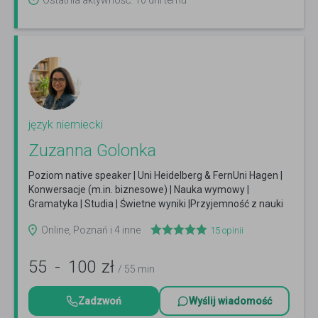
Ostatnia aktywność: 10 dni temu
język niemiecki
Zuzanna Golonka
Poziom native speaker | Uni Heidelberg & FernUni Hagen |
Konwersacje (m.in. biznesowe) | Nauka wymowy |
Gramatyka | Studia | Świetne wyniki |Przyjemność z nauki
Czytaj więcej
Online, Poznań i 4 inne
15
opinii
55
-
100
zł
/ 55 min
Zadzwoń
Wyślij wiadomość