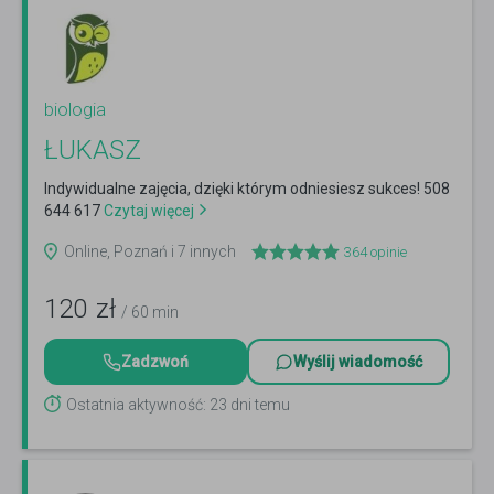
biologia
ŁUKASZ
Indywidualne zajęcia, dzięki którym odniesiesz sukces! 508
644 617
Czytaj więcej
Online, Poznań i 7 innych
364
opinie
120
zł
/ 60 min
Zadzwoń
Wyślij wiadomość
Ostatnia aktywność: 23 dni temu