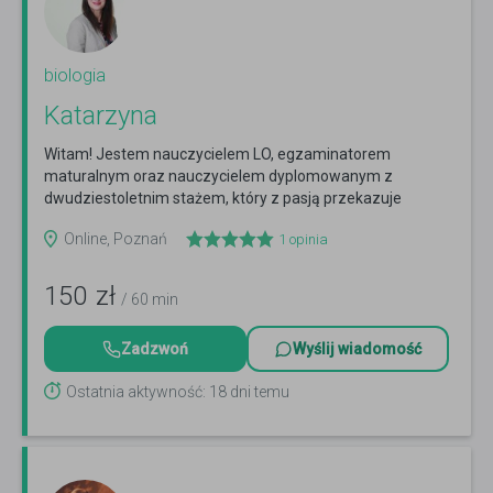
biologia
Katarzyna
Witam! Jestem nauczycielem LO, egzaminatorem
maturalnym oraz nauczycielem dyplomowanym z
dwudziestoletnim stażem, który z pasją przekazuje
wiedzę i prowadzi...
Czytaj więcej
Online, Poznań
1
opinia
150
zł
/ 60 min
Zadzwoń
Wyślij wiadomość
Ostatnia aktywność: 18 dni temu