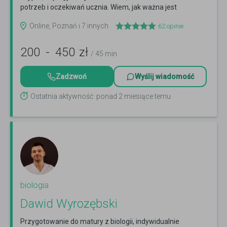
potrzeb i oczekiwań ucznia. Wiem, jak ważna jest
edukacja...
Czytaj więcej
Online, Poznań i 7 innych
62
opinie
200
-
450
zł
/ 45 min
Zadzwoń
Wyślij wiadomość
Ostatnia aktywność: ponad 2 miesiące temu
biologia
Dawid Wyrozębski
Przygotowanie do matury z biologii, indywidualnie