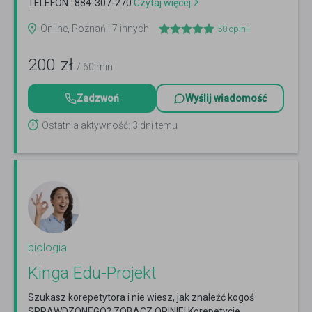
TELEFON : 884-307-270
Czytaj więcej
Online, Poznań i 7 innych
50
opinii
200
zł
/ 60 min
Zadzwoń
Wyślij wiadomość
Ostatnia aktywność: 3 dni temu
biologia
Kinga Edu-Projekt
Szukasz korepetytora i nie wiesz, jak znaleźć kogoś
SPRAWDZONEGO? ZOBACZ OPINIE! Korepetycje