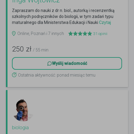
Inga Wójtowicz
Zapraszam do nauki z dr n. biol., autorką i recenzentką
szkolnych podręczników do biologii, w tym zadań typu
maturalnego dla Ministerstwa Edukacji i Nauki
Czytaj
więcej
Online, Poznań i 7 innych
31
opinii
250
zł
/ 55 min
Wyślij wiadomość
Ostatnia aktywność: ponad miesiąc temu
biologia