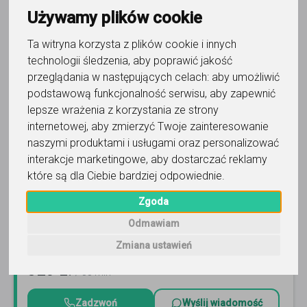
Trafność
Sortuj:
Biologia
Używamy plików cookie
Ta witryna korzysta z plików cookie i innych
technologii śledzenia, aby poprawić jakość
przeglądania w następujących celach:
aby umożliwić
podstawową funkcjonalność serwisu
,
aby zapewnić
lepsze wrażenia z korzystania ze strony
biologia
internetowej
,
aby zmierzyć Twoje zainteresowanie
Mateusz - Korepetycje na
naszymi produktami i usługami oraz personalizować
Medycynę
interakcje marketingowe
,
aby dostarczać reklamy
które są dla Ciebie bardziej odpowiednie
.
Napisz maturę na 90% - Korepetycje na medycynę!
Laureat Złotego Orła Edukacji 2025! Ambasador
Zgoda
SuperProf, Certyfikat Ekorki
Czytaj więcej
Odmawiam
Online, Poznań i 8 innych
150
opinii
Zmiana ustawień
320
zł
/ 55 min
Zadzwoń
Wyślij wiadomość