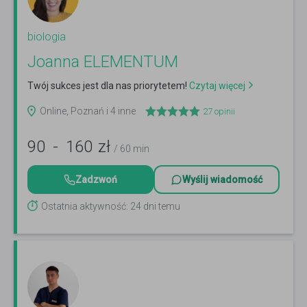
biologia
Joanna ELEMENTUM
Twój sukces jest dla nas priorytetem!
Czytaj więcej
Online, Poznań i 4 inne
27
opinii
90
-
160
zł
/ 60 min
Zadzwoń
Wyślij wiadomość
Ostatnia aktywność: 24 dni temu