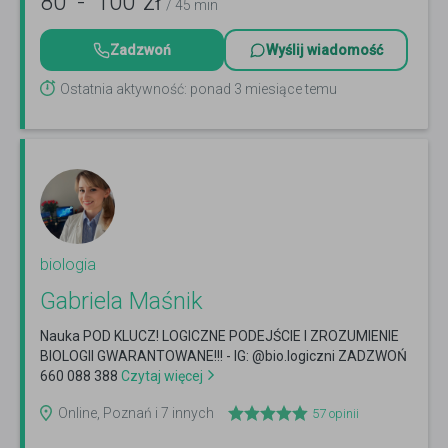
80
-
100
zł
/ 45 min
Zadzwoń
Wyślij wiadomość
Ostatnia aktywność: ponad 3 miesiące temu
biologia
Gabriela Maśnik
Nauka POD KLUCZ! LOGICZNE PODEJŚCIE I ZROZUMIENIE
BIOLOGII GWARANTOWANE!!! - IG: @bio.logiczni ZADZWOŃ
660 088 388
Czytaj więcej
Online, Poznań i 7 innych
57
opinii