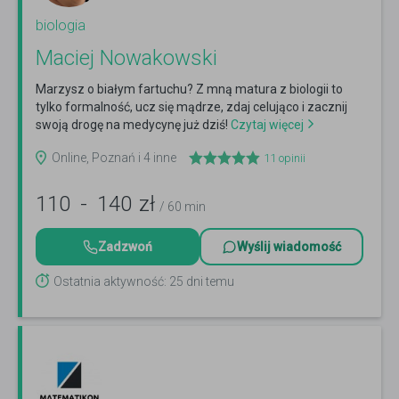
biologia
Maciej Nowakowski
Marzysz o białym fartuchu? Z mną matura z biologii to
tylko formalność, ucz się mądrze, zdaj celująco i zacznij
swoją drogę na medycynę już dziś!
Czytaj więcej
Online, Poznań i 4 inne
11
opinii
110
-
140
zł
/ 60 min
Zadzwoń
Wyślij wiadomość
Ostatnia aktywność: 25 dni temu