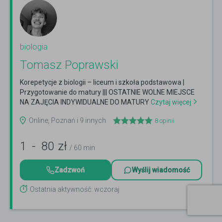
biologia
Tomasz Poprawski
Korepetycje z biologii – liceum i szkoła podstawowa |
Przygotowanie do matury ||| OSTATNIE WOLNE MIEJSCE
NA ZAJĘCIA INDYWIDUALNE DO MATURY
Czytaj więcej
Online, Poznań i 9 innych
8
opinii
1
-
80
zł
/ 60 min
Zadzwoń
Wyślij wiadomość
Ostatnia aktywność: wczoraj