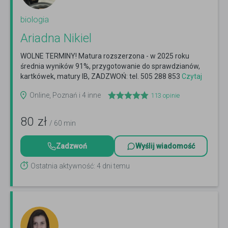
biologia
Ariadna Nikiel
WOLNE TERMINY! Matura rozszerzona - w 2025 roku
średnia wyników 91%, przygotowanie do sprawdzianów,
kartkówek, matury IB, ZADZWOŃ: tel. 505 288 853
Czytaj
więcej
Online, Poznań i 4 inne
113
opinie
80
zł
/ 60 min
Zadzwoń
Wyślij wiadomość
Ostatnia aktywność: 4 dni temu