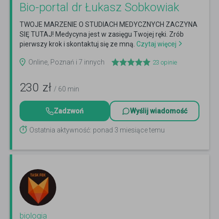
Bio-portal dr Łukasz Sobkowiak
TWOJE MARZENIE O STUDIACH MEDYCZNYCH ZACZYNA
SIĘ TUTAJ! Medycyna jest w zasięgu Twojej ręki. Zrób
pierwszy krok i skontaktuj się ze mną.
Czytaj więcej
Online, Poznań i 7 innych
23
opinie
230
zł
/ 60 min
Zadzwoń
Wyślij wiadomość
Ostatnia aktywność: ponad 3 miesiące temu
biologia