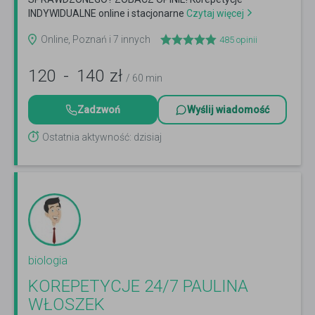
INDYWIDUALNE online i stacjonarne
Czytaj więcej
Online, Poznań i 7 innych
485
opinii
120
-
140
zł
/ 60 min
Zadzwoń
Wyślij wiadomość
Ostatnia aktywność: dzisiaj
biologia
KOREPETYCJE 24/7 PAULINA
WŁOSZEK