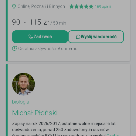
Online, Poznań i 8 innych
169
opinii
90
-
115
zł
/ 50 min
Zadzwoń
Wyślij wiadomość
Ostatnia aktywność: 8 dni temu
biologia
Michał Płoński
Zapisy na rok 2026/2017, ostatnie wolne miejsca! 6 lat
doświadczenia, ponad 250 zadowolonych uczniów,
średnia wyników 93%! Ucz się mądrze, nie ciężko!
Czytaj