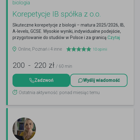
biologia
Korepetycje IB spółka z o.o.
Skuteczne korepetycje z biologii – matura 2025/2026, IB,
A-levels, GCSE. Wysokie wyniki, indywidualne podejście,
przygotowanie do studiów w Polsce i za granicą
Czytaj
więcej
Online, Poznań i 4 inne
10
opinii
200
-
220
zł
/ 60 min
Zadzwoń
Wyślij wiadomość
Ostatnia aktywność: ponad miesiąc temu