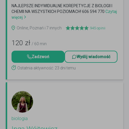
NAJLEPSZE INDYWIDUALNE KOREPETYCJE Z BIOLOGII I
CHEMII NA WSZYSTKICH POZIOMACH! 606 594 770
Czytaj
więcej
Online, Poznań i 7 innych
945
opinii
120
zł
/ 60 min
Zadzwoń
Wyślij wiadomość
Ostatnia aktywność: 23 dni temu
biologia