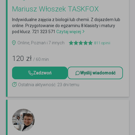
Mariusz Włoszek TASKFOX
Indywidualne zajęcia z biologii lub chemii. Z dojazdem lub
online. Przygotowanie do egzaminu 8 klasisty i matury
pod klucz. 721 323 571
Czytaj więcej
Online, Poznań i 7 innych
811
opinii
120
zł
/ 60 min
Zadzwoń
Wyślij wiadomość
Ostatnia aktywność: 23 dni temu