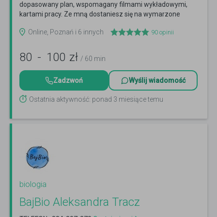
dopasowany plan, wspomagany filmami wykładowymi,
kartami pracy. Ze mną dostaniesz się na wymarzone
studia.
Czytaj więcej
Online, Poznań i 6 innych
90
opinii
80
-
100
zł
/ 60 min
Zadzwoń
Wyślij wiadomość
Ostatnia aktywność: ponad 3 miesiące temu
biologia
BajBio Aleksandra Tracz