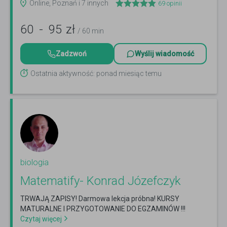
Online, Poznań i 7 innych
69
opinii
60
-
95
zł
/ 60 min
Zadzwoń
Wyślij wiadomość
Ostatnia aktywność: ponad miesiąc temu
biologia
Matematify- Konrad Józefczyk
TRWAJĄ ZAPISY! Darmowa lekcja próbna! KURSY
MATURALNE I PRZYGOTOWANIE DO EGZAMINÓW !!!
Czytaj więcej