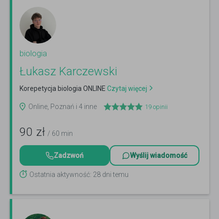
biologia
Łukasz Karczewski
Korepetycja biologia ONLINE
Czytaj więcej
Online, Poznań i 4 inne
19
opinii
90
zł
/ 60 min
Zadzwoń
Wyślij wiadomość
Ostatnia aktywność: 28 dni temu