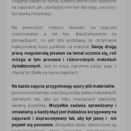
osiągnął najlepszy wyniki, a jednocześnie czas spędzony
na zajęciach jak i pomiędzy nimi był dla niego owocny i
był dawką motywacji.
Na pierwszym miejscu stawiam na logiczne
rozumowanie, a nie tzw. &quot;wkuwanie na
pamięć&quot;, co jest dziś podstawą do otrzymania
maksymalnej ilości punktów na maturze.
Swoją drugą
pracę magisterską pisałam na temat uczenia się, roli
mózgu w tym procesie i różnorodnych metodach
dydaktycznych.
Jest to moja ogromna pasja, więc z
chęcią też dzielę się nią na zajęciach.
Na każde zajęcia przygotowuję spory plik materiałów
,
pomocne schematy oraz dużą liczbę zadań maturalnych
zebranych tak, aby po kilku miesiącach stanowiły
świetną powtórkę.
Wszystkie zadania sprawdzamy i
omawiamy, a każdy błąd jest dokładnie korygowany na
zajęciach i dopracowywany tak, aby był jasny i nie
pojawił się ponownie.
Wszystkie działy zakończone są