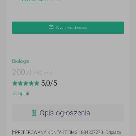
Wyślij wiadomość
Biologia
200
zł
/ 60 min
5,0
/
5
50
opinii
Opis ogłoszenia
[*PREFEROWANY KONTAKT SMS : 884307270. Odpiszę