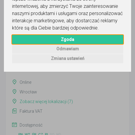
internetowej
,
aby zmierzyć Twoje zainteresowanie
naszymi produktami i usługami oraz personalizować
BajBio Aleksandra Tracz
interakcje marketingowe
,
aby dostarczać reklamy
które są dla Ciebie bardziej odpowiednie
.
Wyślij wiadomość
Zgoda
Ostatnia aktywność:
3 dni temu
Odmawiam
Zmiana ustawień
Pokaż
Online
Wrocław
Zobacz więcej lokalizacji (7)
Faktura VAT
Dostępność
PN
WT
ŚR
CZ
PI
SO
ND