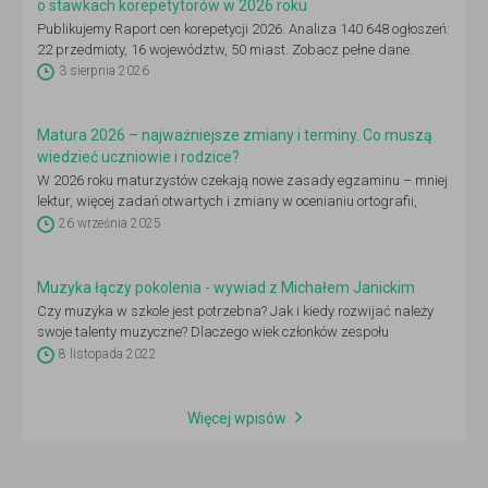
o stawkach korepetytorów w 2026 roku
Publikujemy Raport cen korepetycji 2026. Analiza 140 648 ogłoszeń:
22 przedmioty, 16 województw, 50 miast. Zobacz pełne dane.
3 sierpnia 2026
Matura 2026 – najważniejsze zmiany i terminy. Co muszą
wiedzieć uczniowie i rodzice?
W 2026 roku maturzystów czekają nowe zasady egzaminu – mniej
lektur, więcej zadań otwartych i zmiany w ocenianiu ortografii,
dlatego warto już dziś sprawdzić, co się zmieni i jak dobrze się
26 września 2025
przygotować.
Muzyka łączy pokolenia - wywiad z Michałem Janickim
Czy muzyka w szkole jest potrzebna? Jak i kiedy rozwijać należy
swoje talenty muzyczne? Dlaczego wiek członków zespołu
muzycznego nie ma znaczenia? O pasji i miłości do muzyki, która
8 listopada 2022
uwrażliwia młode pokolenie i rozwija w nich umiejętność słuchania
rozmawialiśmy z Michałem Janickim, założycielem najmłodszego
zespołu rockowego „Krew, Pot i Łzy”.
Więcej wpisów