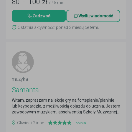
80
-
100
zł
/ 45 min
Zadzwoń
Wyślij wiadomość
Ostatnia aktywność: ponad 2 miesiące temu
muzyka
Samanta
Witam, zapraszam na lekcje gry na fortepianie/pianinie
lub keyboardzie, z możliwością dojazdu do ucznia. Jestem
zawodowym muzykiem, absolwentką Szkoły Muzycznej...
Czytaj więcej
Gliwice i 2 inne
1
opinia