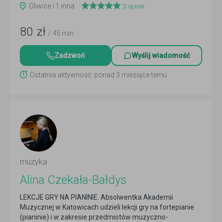
Gliwice i 1 inna
3
opinie
80
zł
/ 45 min
Zadzwoń
Wyślij wiadomość
Ostatnia aktywność: ponad 3 miesiące temu
muzyka
Alina Czekała-Bałdys
LEKCJE GRY NA PIANINIE. Absolwentka Akademii
Muzycznej w Katowicach udzieli lekcji gry na fortepianie
(pianinie) i w zakresie przedmiotów muzyczno-