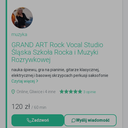
muzyka
GRAND ART Rock Vocal Studio
Śląska Szkoła Rocka i Muzyki
Rozrywkowej
nauka śpiewu, gra na pianinie, gitarze klasycznej,
elektrycznej i basowej skrzypcach perkusji saksofonie
Czytaj więcej
Online, Gliwice i 4 inne
3
opinie
120
zł
/ 60 min
Zadzwoń
Wyślij wiadomość