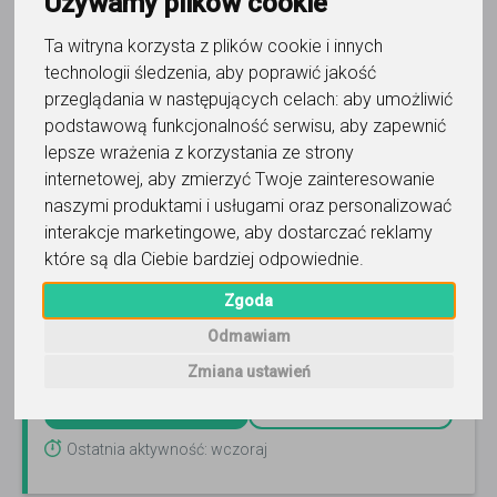
Używamy plików cookie
Ta witryna korzysta z plików cookie i innych
technologii śledzenia, aby poprawić jakość
przeglądania w następujących celach:
aby umożliwić
podstawową funkcjonalność serwisu
,
aby zapewnić
muzyka
lepsze wrażenia z korzystania ze strony
Ago Ago Suzuki Piano Lessons -
internetowej
,
aby zmierzyć Twoje zainteresowanie
Agata Drożdż
naszymi produktami i usługami oraz personalizować
interakcje marketingowe
,
aby dostarczać reklamy
nauka gry na fortepianie, pianinie i keyboardzie dla dzieci
(od 3 roku życia), młodzieży i dorosłych
Czytaj więcej
które są dla Ciebie bardziej odpowiednie
.
Online, Gliwice i 7 innych
Zgoda
Odmawiam
50
-
75
zł
/ 30 min
Zmiana ustawień
Zadzwoń
Wyślij wiadomość
Ostatnia aktywność: wczoraj