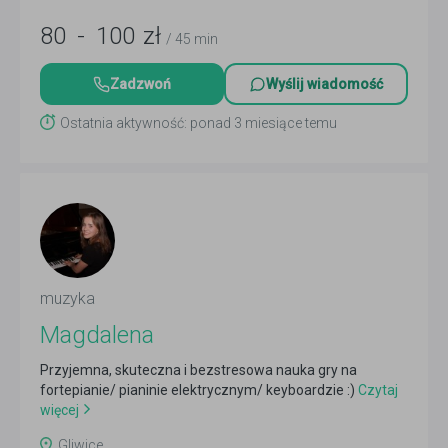
80
-
100
zł
/ 45 min
Zadzwoń
Wyślij wiadomość
Ostatnia aktywność: ponad 3 miesiące temu
muzyka
Magdalena
Przyjemna, skuteczna i bezstresowa nauka gry na
fortepianie/ pianinie elektrycznym/ keyboardzie :)
Czytaj
więcej
Gliwice