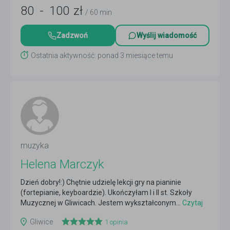
80
-
100
zł
/ 60 min
Zadzwoń
Wyślij wiadomość
Ostatnia aktywność: ponad 3 miesiące temu
muzyka
Helena Marczyk
Dzień dobry!:) Chętnie udzielę lekcji gry na pianinie
(fortepianie, keyboardzie). Ukończyłam I i II st. Szkoły
Muzycznej w Gliwicach. Jestem wykształconym...
Czytaj
więcej
Gliwice
1
opinia