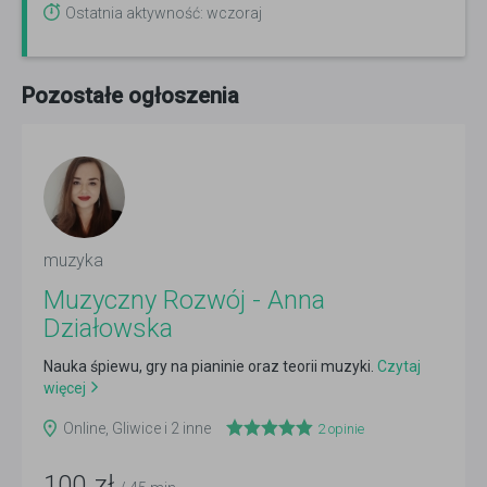
Ostatnia aktywność: wczoraj
Pozostałe ogłoszenia
muzyka
Muzyczny Rozwój - Anna
Działowska
Nauka śpiewu, gry na pianinie oraz teorii muzyki.
Czytaj
więcej
Online, Gliwice i 2 inne
2
opinie
100
zł