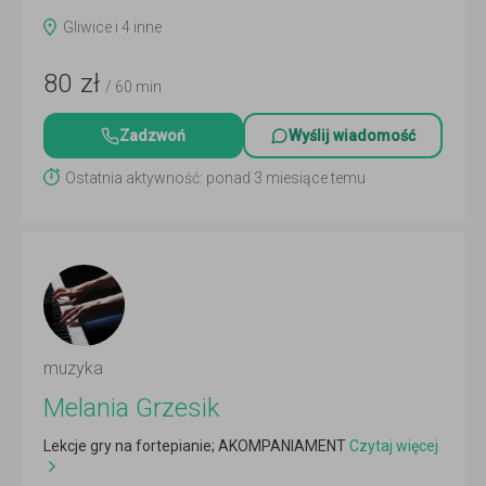
teoretycznych
Czytaj więcej
Gliwice i 4 inne
80
zł
/ 60 min
Zadzwoń
Wyślij wiadomość
Ostatnia aktywność: ponad 3 miesiące temu
muzyka
Melania Grzesik
Lekcje gry na fortepianie; AKOMPANIAMENT
Czytaj więcej