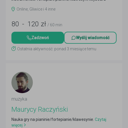
Czytaj więcej
Online, Gliwice i 4 inne
80
-
120
zł
/ 60 min
Zadzwoń
Wyślij wiadomość
Ostatnia aktywność: ponad 3 miesiące temu
muzyka
Maurycy Raczyński
Nauka gry na pianinie/fortepianie/klawesynie.
Czytaj
więcej