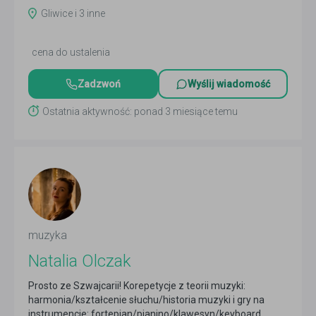
więcej
Gliwice i 3 inne
cena do ustalenia
Zadzwoń
Wyślij wiadomość
Ostatnia aktywność: ponad 3 miesiące temu
muzyka
Natalia Olczak
Prosto ze Szwajcarii! Korepetycje z teorii muzyki:
harmonia/kształcenie słuchu/historia muzyki i gry na
instrumencie: fortepian/pianino/klawesyn/keyboard