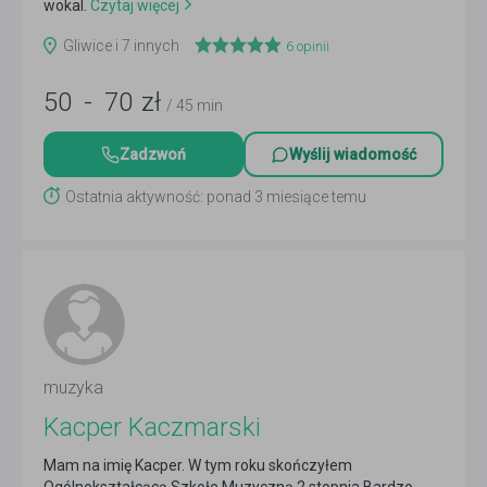
wokal.
Czytaj więcej
Gliwice i 7 innych
6
opinii
50
-
70
zł
/ 45 min
Zadzwoń
Wyślij wiadomość
Ostatnia aktywność: ponad 3 miesiące temu
muzyka
Kacper Kaczmarski
Mam na imię Kacper. W tym roku skończyłem