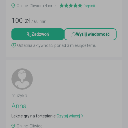
Online, Gliwice i 4 inne
9
opinii
100
zł
/ 60 min
Zadzwoń
Wyślij wiadomość
Ostatnia aktywność: ponad 3 miesiące temu
muzyka
Anna
Lekcje gry na fortepianie
Czytaj więcej
Online, Gliwice