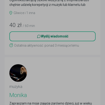
Ogólnokształcącą Szkołe Muzyczną 2 stopnia.Bardzo
chętnie udzielę korepetycji z muzyki lub klarnetu lub
fortepianu
Czytaj więcej
Gliwice i 1 inna
40
zł
/ 60 min
Wyślij wiadomość
Ostatnia aktywność: ponad 3 miesiące temu
muzyka
Monika
Zapraszam na moje zajęcia zarówno dzieci, już w wieku