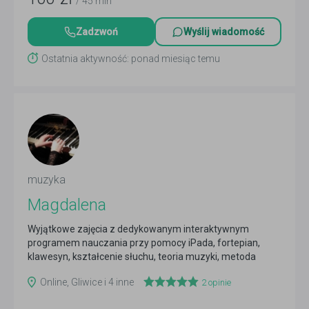
/ 45 min
Zadzwoń
Wyślij wiadomość
Ostatnia aktywność: ponad miesiąc temu
muzyka
Magdalena
Wyjątkowe zajęcia z dedykowanym interaktywnym
programem nauczania przy pomocy iPada, fortepian,
klawesyn, kształcenie słuchu, teoria muzyki, metoda
Suzuki
Czytaj więcej
Online, Gliwice i 4 inne
2
opinie