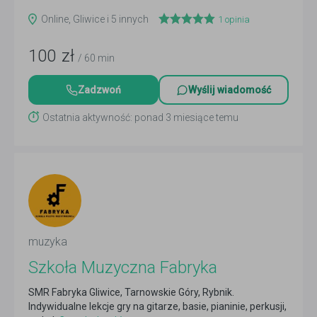
Online, Gliwice i 5 innych
1
opinia
100
zł
/ 60 min
Zadzwoń
Wyślij wiadomość
Ostatnia aktywność: ponad 3 miesiące temu
muzyka
Szkoła Muzyczna Fabryka
SMR Fabryka Gliwice, Tarnowskie Góry, Rybnik.
Indywidualne lekcje gry na gitarze, basie, pianinie, perkusji,