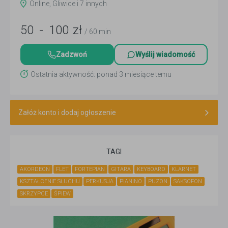
Online, Gliwice i 7 innych
50
-
100
zł
/ 60 min
Zadzwoń
Wyślij wiadomość
Ostatnia aktywność: ponad 3 miesiące temu
Załóż konto i dodaj ogłoszenie
TAGI
AKORDEON
FLET
FORTEPIAN
GITARA
KEYBOARD
KLARNET
KSZTAŁCENIE SŁUCHU
PERKUSJA
PIANINO
PUZON
SAKSOFON
SKRZYPCE
ŚPIEW