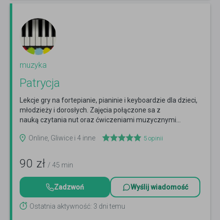
muzyka
Patrycja
Lekcje gry na fortepianie, pianinie i keyboardzie dla dzieci,
młodzieży i dorosłych. Zajęcia połączone sa z
nauką czytania nut oraz ćwiczeniami muzycznymi...
Czytaj więcej
Online, Gliwice i 4 inne
5
opinii
90
zł
/ 45 min
Zadzwoń
Wyślij wiadomość
Ostatnia aktywność: 3 dni temu