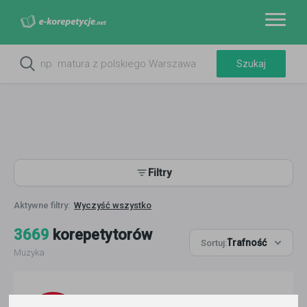
Filtry
Wyczyść wszystko
3669
korepetytorów
Trafność
Sortuj:
Muzyka