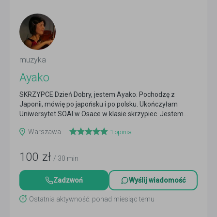
muzyka
Ayako
SKRZYPCE Dzień Dobry, jestem Ayako. Pochodzę z
Japonii, mówię po japońsku i po polsku. Ukończyłam
Uniwersytet SOAI w Osace w klasie skrzypiec. Jestem...
Czytaj więcej
Warszawa
1
opinia
100
zł
/ 30 min
Zadzwoń
Wyślij wiadomość
Ostatnia aktywność: ponad miesiąc temu