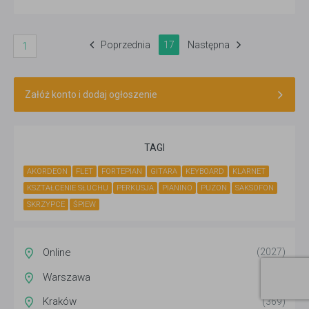
Poprzednia
17
Następna
1
Załóż konto i dodaj ogłoszenie
TAGI
AKORDEON
FLET
FORTEPIAN
GITARA
KEYBOARD
KLARNET
KSZTAŁCENIE SŁUCHU
PERKUSJA
PIANINO
PUZON
SAKSOFON
SKRZYPCE
ŚPIEW
Online
(2027)
Warszawa
(724)
Kraków
(369)