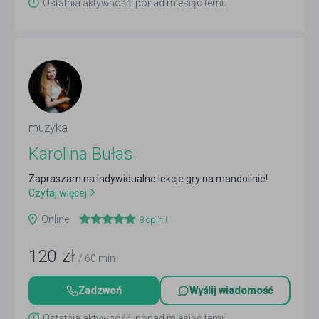
Ostatnia aktywność: ponad miesiąc temu
muzyka
Karolina Bułas
Zapraszam na indywidualne lekcje gry na mandolinie!
Czytaj więcej
Online
8
opinii
120
zł
/ 60 min
Zadzwoń
Wyślij wiadomość
Ostatnia aktywność: ponad miesiąc temu