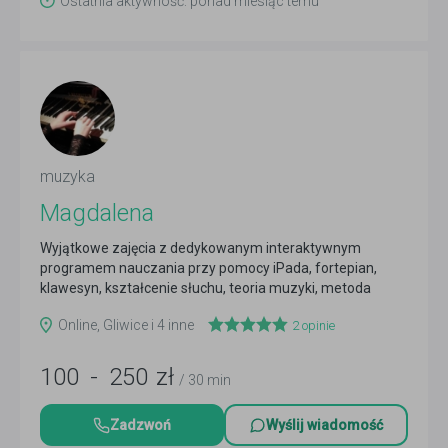
Ostatnia aktywność: ponad miesiąc temu
muzyka
Magdalena
Wyjątkowe zajęcia z dedykowanym interaktywnym
programem nauczania przy pomocy iPada, fortepian,
klawesyn, kształcenie słuchu, teoria muzyki, metoda
Suzuki
Czytaj więcej
Online, Gliwice i 4 inne
2
opinie
100
-
250
zł
/ 30 min
Zadzwoń
Wyślij wiadomość