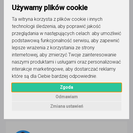
Używamy plików cookie
Ta witryna korzysta z plików cookie i innych
muzyka
technologii śledzenia, aby poprawić jakość
Music Up
przeglądania w następujących celach:
aby umożliwić
podstawową funkcjonalność serwisu
,
aby zapewnić
Gitara, Perkusja, Śpiew, Produkcja Muzyki, Skrzypce,
lepsze wrażenia z korzystania ze strony
Pianino, Trąbka, Akordeon, Bongosy, Wiolonczela
Czytaj
internetowej
,
aby zmierzyć Twoje zainteresowanie
więcej
naszymi produktami i usługami oraz personalizować
Cieszyn
interakcje marketingowe
,
aby dostarczać reklamy
które są dla Ciebie bardziej odpowiednie
.
cena do ustalenia
Zgoda
Zadzwoń
Wyślij wiadomość
Odmawiam
Zmiana ustawień
Ostatnia aktywność: ponad miesiąc temu