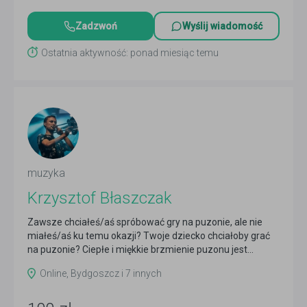
Zadzwoń
Wyślij wiadomość
Ostatnia aktywność: ponad miesiąc temu
muzyka
Krzysztof Błaszczak
Zawsze chciałeś/aś spróbować gry na puzonie, ale nie
miałeś/aś ku temu okazji? Twoje dziecko chciałoby grać
na puzonie? Ciepłe i miękkie brzmienie puzonu jest...
Czytaj więcej
Online, Bydgoszcz i 7 innych