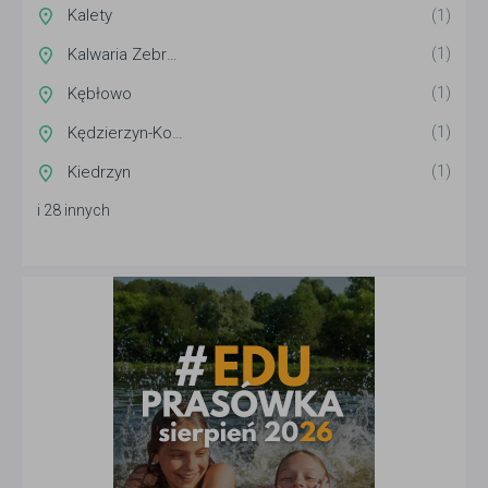
Kalety
(1)
Kalwaria Zebrzydowska
(1)
Kębłowo
(1)
Kędzierzyn-Koźle
(1)
Kiedrzyn
(1)
i 28 innych