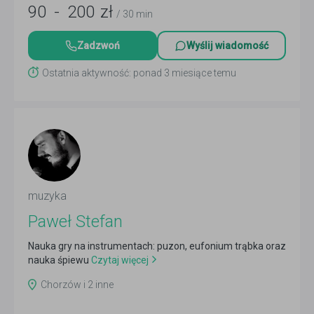
90
-
200
zł
/ 30 min
Zadzwoń
Wyślij wiadomość
Ostatnia aktywność: ponad 3 miesiące temu
muzyka
Paweł Stefan
Nauka gry na instrumentach: puzon, eufonium trąbka oraz
nauka śpiewu
Czytaj więcej
Chorzów i 2 inne