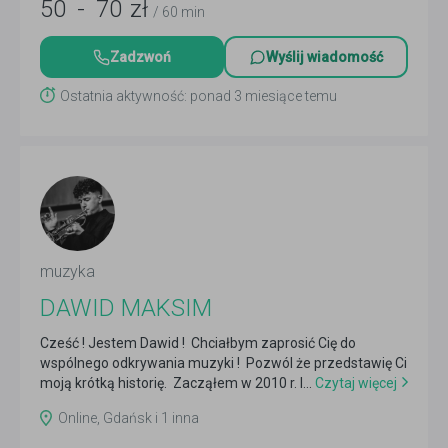
50
-
70
zł
/ 60 min
Zadzwoń
Wyślij wiadomość
Ostatnia aktywność: ponad 3 miesiące temu
muzyka
DAWID MAKSIM
Cześć ! Jestem Dawid ! Chciałbym zaprosić Cię do
wspólnego odkrywania muzyki ! Pozwól że przedstawię Ci
moją krótką historię. Zacząłem w 2010 r. I...
Czytaj więcej
Online, Gdańsk i 1 inna