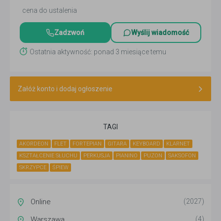
cena do ustalenia
Zadzwoń
Wyślij wiadomość
Ostatnia aktywność: ponad 3 miesiące temu
Załóż konto i dodaj ogłoszenie
TAGI
AKORDEON
FLET
FORTEPIAN
GITARA
KEYBOARD
KLARNET
KSZTAŁCENIE SŁUCHU
PERKUSJA
PIANINO
PUZON
SAKSOFON
SKRZYPCE
ŚPIEW
Online
(2027)
Warszawa
(4)