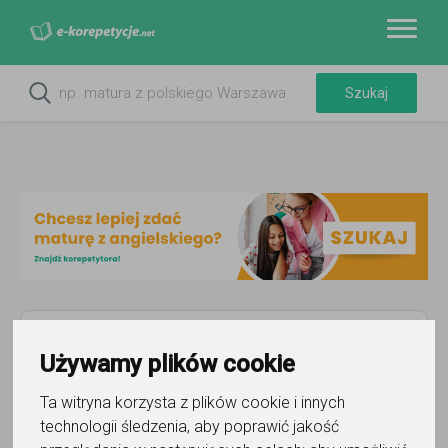
Filtry
Używamy plików cookie
Wyczyść wszystko
Puzon
Ta witryna korzysta z plików cookie i innych
technologii śledzenia, aby poprawić jakość
15
korepetytorów