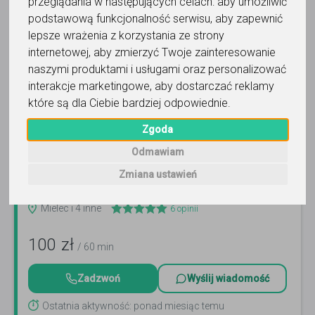
Trafność
przeglądania w następujących celach:
aby umożliwić
Sortuj:
Muzyka
podstawową funkcjonalność serwisu
,
aby zapewnić
lepsze wrażenia z korzystania ze strony
internetowej
,
aby zmierzyć Twoje zainteresowanie
naszymi produktami i usługami oraz personalizować
interakcje marketingowe
,
aby dostarczać reklamy
które są dla Ciebie bardziej odpowiednie
.
muzyka
Zgoda
Marek Broniewski
Odmawiam
Profesjonalna nauka gry na instrumentach - z dojazdem
Zmiana ustawień
do ucznia!
Czytaj więcej
Mielec i 4 inne
6
opinii
100
zł
/ 60 min
Zadzwoń
Wyślij wiadomość
Ostatnia aktywność: ponad miesiąc temu