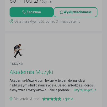
50
-
100
zł
/ 60 min
Zadzwoń
Wyślij wiadomość
Ostatnia aktywność: ponad 3 miesiące temu
muzyka
Akademia Muzyki
Akademia-Muzyki com lekcje w twoim domu lub w
najbliższym studio nauczyciela. Dzieci, młodzież i dorośli.
Klasycznie i rozrywkowo. Lekcja próbna ! ...
Czytaj więcej
Białystok i 3 inne
1
opinia