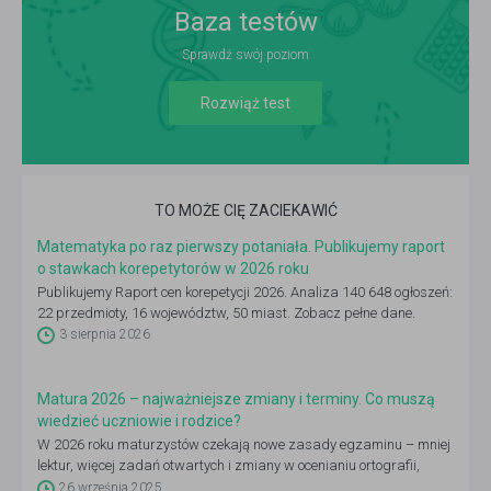
Baza testów
Sprawdź swój poziom
Rozwiąż test
TO MOŻE CIĘ ZACIEKAWIĆ
Matematyka po raz pierwszy potaniała. Publikujemy raport
o stawkach korepetytorów w 2026 roku
Publikujemy Raport cen korepetycji 2026. Analiza 140 648 ogłoszeń:
22 przedmioty, 16 województw, 50 miast. Zobacz pełne dane.
3 sierpnia 2026
Matura 2026 – najważniejsze zmiany i terminy. Co muszą
wiedzieć uczniowie i rodzice?
W 2026 roku maturzystów czekają nowe zasady egzaminu – mniej
lektur, więcej zadań otwartych i zmiany w ocenianiu ortografii,
dlatego warto już dziś sprawdzić, co się zmieni i jak dobrze się
26 września 2025