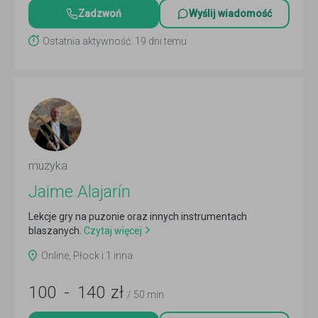
Zadzwoń
Wyślij wiadomość
Ostatnia aktywność: 19 dni temu
muzyka
Jaime Alajarín
Lekcje gry na puzonie oraz innych instrumentach
blaszanych.
Czytaj więcej
Online, Płock i 1 inna
100
-
140
zł
/ 50 min