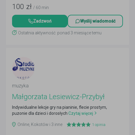
100
zł
/ 60 min
Zadzwoń
Wyślij wiadomość
Ostatnia aktywność: ponad 3 miesiące temu
muzyka
Małgorzata Lesiewicz-Przybył
Indywidualne lekcje gry na pianinie, flecie prostym,
puzonie dla dzieci i dorosłych
Czytaj więcej
Online, Kokotów i 3 inne
1
opinia