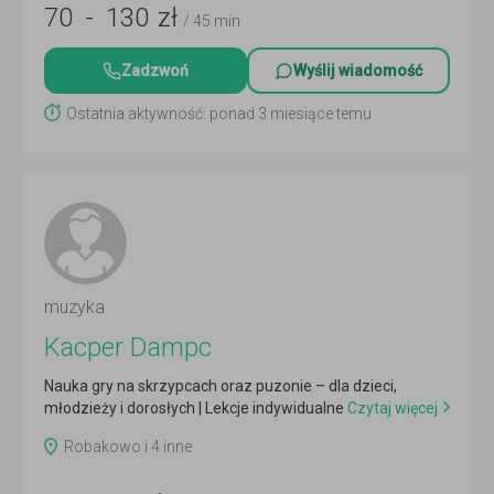
70
-
130
zł
/ 45 min
Zadzwoń
Wyślij wiadomość
Ostatnia aktywność: ponad 3 miesiące temu
muzyka
Kacper Dampc
Nauka gry na skrzypcach oraz puzonie – dla dzieci,
młodzieży i dorosłych | Lekcje indywidualne
Czytaj więcej
Robakowo i 4 inne