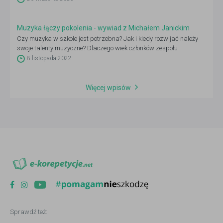
przygotować.
Muzyka łączy pokolenia - wywiad z Michałem Janickim
Czy muzyka w szkole jest potrzebna? Jak i kiedy rozwijać należy
swoje talenty muzyczne? Dlaczego wiek członków zespołu
muzycznego nie ma znaczenia? O pasji i miłości do muzyki, która
8 listopada 2022
uwrażliwia młode pokolenie i rozwija w nich umiejętność słuchania
rozmawialiśmy z Michałem Janickim, założycielem najmłodszego
zespołu rockowego „Krew, Pot i Łzy”.
Więcej wpisów
Sprawdź też: