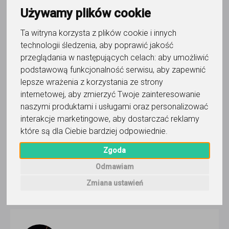
Używamy plików cookie
Ta witryna korzysta z plików cookie i innych
muzyka
technologii śledzenia, aby poprawić jakość
Nikodem Wojciechowski
przeglądania w następujących celach:
aby umożliwić
podstawową funkcjonalność serwisu
,
aby zapewnić
Grupowe lekcje gry na pianinie dla dorosłych! Praca na
lepsze wrażenia z korzystania ze strony
zestawie słuchawkowym w grupie do 8 osób wg metody
internetowej
,
aby zmierzyć Twoje zainteresowanie
amerykańskiej. Zajęcia stacjonarne, Poznań.
Czytaj więcej
naszymi produktami i usługami oraz personalizować
Online, Poznań
interakcje marketingowe
,
aby dostarczać reklamy
które są dla Ciebie bardziej odpowiednie
.
40
zł
/ 60 min
Zgoda
Zadzwoń
Wyślij wiadomość
Odmawiam
Zmiana ustawień
Ostatnia aktywność: ponad 2 miesiące temu