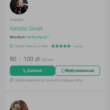
muzyka
Natalia Siwak
Akordeon
Czytaj więcej
Online, Gliwice i 2 inne
1
opinia
80
-
100
zł
/ 60 min
Zadzwoń
Wyślij wiadomość
Ostatnia aktywność: ponad 2 miesiące temu