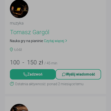
muzyka
Tomasz Gargól
Nauka gry na pianinie
Czytaj więcej
Łódź
100
-
150
zł
/ 45 min
Zadzwoń
Wyślij wiadomość
Ostatnia aktywność: ponad 2 miesiące temu