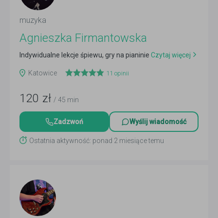
muzyka
Agnieszka Firmantowska
Indywidualne lekcje śpiewu, gry na pianinie
Czytaj więcej
Katowice
11
opinii
120
zł
/ 45 min
Zadzwoń
Wyślij wiadomość
Ostatnia aktywność: ponad 2 miesiące temu