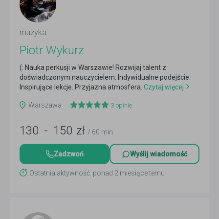
muzyka
Piotr Wykurz
(: Nauka perkusji w Warszawie! Rozwijaj talent z
doświadczonym nauczycielem. Indywidualne podejście.
Inspirujące lekcje. Przyjazna atmosfera.
Czytaj więcej
Warszawa
3
opinie
130
-
150
zł
/ 60 min
Zadzwoń
Wyślij wiadomość
Ostatnia aktywność: ponad 2 miesiące temu