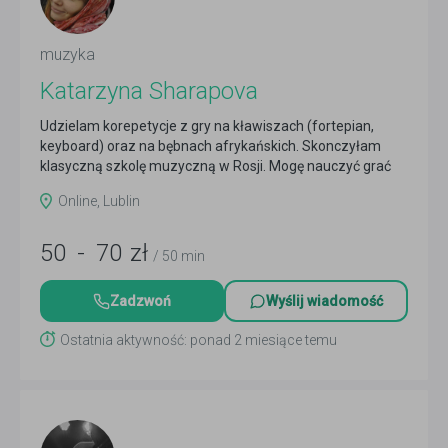
muzyka
Katarzyna Sharapova
Udzielam korepetycje z gry na kławiszach (fortepian,
keyboard) oraz na bębnach afrykańskich. Skonczyłam
klasyczną szkolę muzyczną w Rosji. Mogę nauczyć grać
z...
Czytaj więcej
Online, Lublin
50
-
70
zł
/ 50 min
Zadzwoń
Wyślij wiadomość
Ostatnia aktywność: ponad 2 miesiące temu