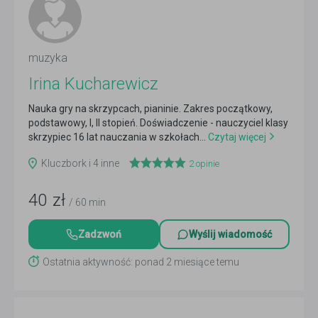
muzyka
Irina Kucharewicz
Nauka gry na skrzypcach, pianinie. Zakres początkowy,
podstawowy, I, II stopień. Doświadczenie - nauczyciel klasy
skrzypiec 16 lat nauczania w szkołach...
Czytaj więcej
Kluczbork i 4 inne
2
opinie
40
zł
/ 60 min
Zadzwoń
Wyślij wiadomość
Ostatnia aktywność: ponad 2 miesiące temu