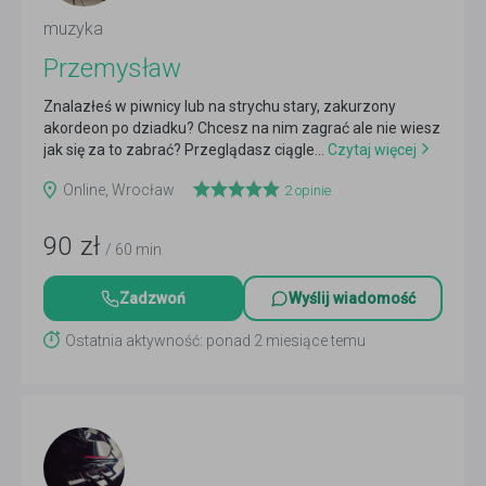
muzyka
Przemysław
Znalazłeś w piwnicy lub na strychu stary, zakurzony
akordeon po dziadku? Chcesz na nim zagrać ale nie wiesz
jak się za to zabrać? Przeglądasz ciągle...
Czytaj więcej
Online, Wrocław
2
opinie
90
zł
/ 60 min
Zadzwoń
Wyślij wiadomość
Ostatnia aktywność: ponad 2 miesiące temu