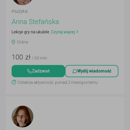
muzyka
Anna Stefańska
Lekcje gry na ukulele.
Czytaj więcej
Online
100
zł
/ 60 min
Zadzwoń
Wyślij wiadomość
Ostatnia aktywność: ponad 2 miesiące temu