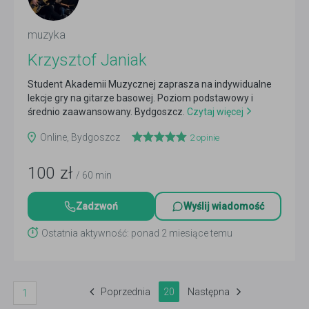
muzyka
Krzysztof Janiak
Student Akademii Muzycznej zaprasza na indywidualne
lekcje gry na gitarze basowej. Poziom podstawowy i
średnio zaawansowany. Bydgoszcz.
Czytaj więcej
Online, Bydgoszcz
2
opinie
100
zł
/ 60 min
Zadzwoń
Wyślij wiadomość
Ostatnia aktywność: ponad 2 miesiące temu
Poprzednia
20
Następna
1