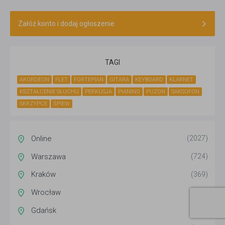
Załóż konto i dodaj ogłoszenie
TAGI
AKORDEON
FLET
FORTEPIAN
GITARA
KEYBOARD
KLARNET
KSZTAŁCENIE SŁUCHU
PERKUSJA
PIANINO
PUZON
SAKSOFON
SKRZYPCE
ŚPIEW
Online
(2027)
Warszawa
(724)
Kraków
(369)
Wrocław
(293)
Gdańsk
(256)