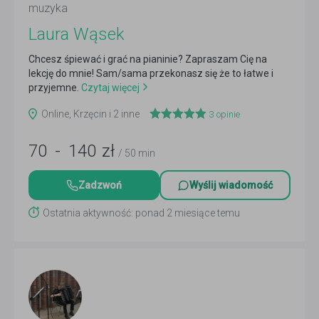
muzyka
Laura Wąsek
Chcesz śpiewać i grać na pianinie? Zapraszam Cię na
lekcję do mnie! Sam/sama przekonasz się że to łatwe i
przyjemne.
Czytaj więcej
Online, Krzęcin i 2 inne
3
opinie
70
-
140
zł
/ 50 min
Zadzwoń
Wyślij wiadomość
Ostatnia aktywność: ponad 2 miesiące temu