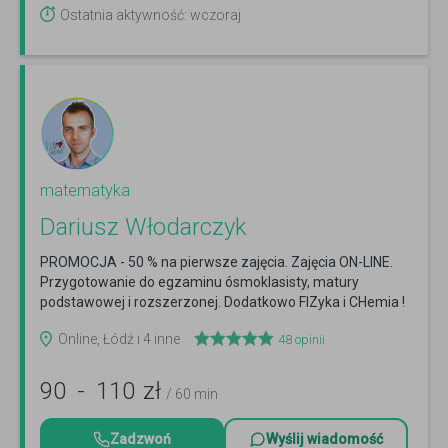
Ostatnia aktywność: wczoraj
matematyka
Dariusz Włodarczyk
PROMOCJA - 50 % na pierwsze zajęcia. Zajęcia ON-LINE.
Przygotowanie do egzaminu ósmoklasisty, matury
podstawowej i rozszerzonej. Dodatkowo FIZyka i CHemia !
Czytaj więcej
Online, Łódź i 4 inne
48
opinii
90
-
110
zł
/ 60 min
Zadzwoń
Wyślij wiadomość