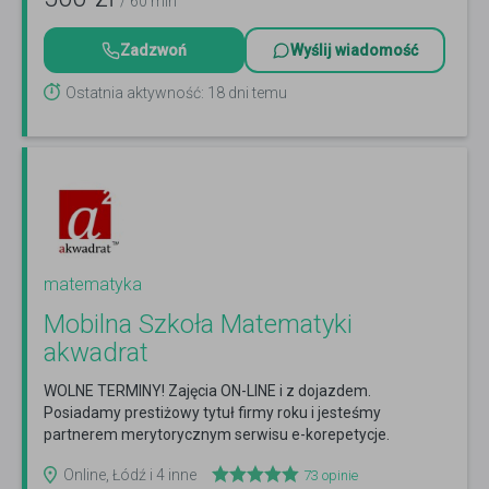
/ 60 min
Zadzwoń
Wyślij wiadomość
Ostatnia aktywność: 18 dni temu
matematyka
Mobilna Szkoła Matematyki
akwadrat
WOLNE TERMINY! Zajęcia ON-LINE i z dojazdem.
Posiadamy prestiżowy tytuł firmy roku i jesteśmy
partnerem merytorycznym serwisu e-korepetycje.
Zadzwoń TERAZ!
Czytaj więcej
Online, Łódź i 4 inne
73
opinie