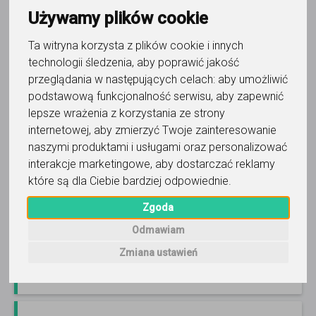
Używamy plików cookie
Ta witryna korzysta z plików cookie i innych
technologii śledzenia, aby poprawić jakość
matematyka
przeglądania w następujących celach:
aby umożliwić
Dorian Foltak
podstawową funkcjonalność serwisu
,
aby zapewnić
lepsze wrażenia z korzystania ze strony
Specjalizuje się w przygotowaniu do matury oraz
egzaminu ósmoklasisty 2026/2027. Zajęcia prowadzę
internetowej
,
aby zmierzyć Twoje zainteresowanie
osobiście - Warszawa Śródmieście lub Online.
Czytaj
naszymi produktami i usługami oraz personalizować
więcej
interakcje marketingowe
,
aby dostarczać reklamy
Online, Łódź i 4 inne
143
opinie
które są dla Ciebie bardziej odpowiednie
.
180
zł
/ 60 min
Zgoda
Odmawiam
Zadzwoń
Wyślij wiadomość
Zmiana ustawień
Ostatnia aktywność: 2 dni temu