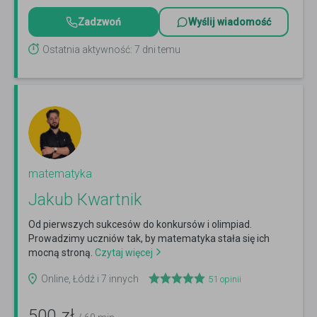
Zadzwoń
Wyślij wiadomość
Ostatnia aktywność: 7 dni temu
matematyka
Jаkub Кwаrtnik
Od pierwszych sukcesów do konkursów i olimpiad.
Prowadzimy uczniów tak, by matematyka stała się ich
mocną stroną.
Czytaj więcej
Online, Łódź i 7 innych
51
opinii
500
zł