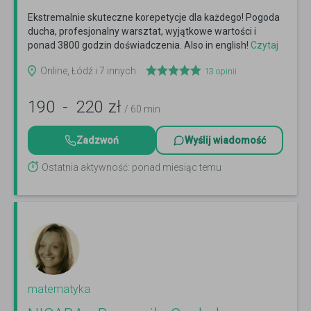
Ekstremalnie skuteczne korepetycje dla każdego! Pogoda
ducha, profesjonalny warsztat, wyjątkowe wartości i
ponad 3800 godzin doświadczenia. Also in english!
Czytaj
więcej
Online, Łódź i 7 innych
13
opinii
190
-
220
zł
/ 60 min
Zadzwoń
Wyślij wiadomość
Ostatnia aktywność: ponad miesiąc temu
matematyka