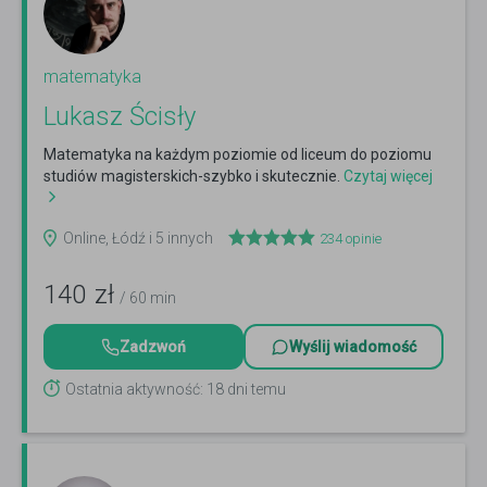
matematyka
Lukasz Ścisły
Matematyka na każdym poziomie od liceum do poziomu
studiów magisterskich-szybko i skutecznie.
Czytaj więcej
Online, Łódź i 5 innych
234
opinie
140
zł
/ 60 min
Zadzwoń
Wyślij wiadomość
Ostatnia aktywność: 18 dni temu