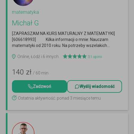
matematyka
Michał G
[ZAPRASZAM NA KURS MATURALNY Z MATEMATYKI]
[606618993] Kilka informacji o mnie: Nauczam
matematyki od 2010 roku. Na potrzeby wszelakich...
Czytaj więcej
Online, Łódź i 6 innych
31
opinii
140
zł
/ 60 min
Zadzwoń
Wyślij wiadomość
Ostatnia aktywność: ponad 3 miesiące temu