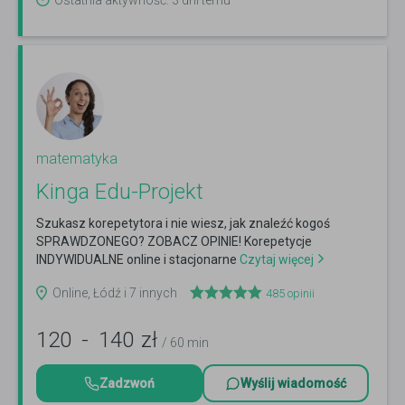
Ostatnia aktywność: 3 dni temu
matematyka
Kinga Edu-Projekt
Szukasz korepetytora i nie wiesz, jak znaleźć kogoś
SPRAWDZONEGO? ZOBACZ OPINIE! Korepetycje
INDYWIDUALNE online i stacjonarne
Czytaj więcej
Online, Łódź i 7 innych
485
opinii
120
-
140
zł
/ 60 min
Zadzwoń
Wyślij wiadomość