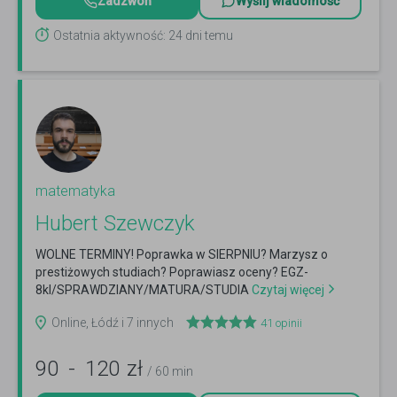
Zadzwoń
Wyślij wiadomość
Ostatnia aktywność: 24 dni temu
matematyka
Нubеrt Szеwсzyk
WOLNE TERMINY! Poprawka w SIERPNIU? Marzysz o
prestiżowych studiach? Poprawiasz oceny? EGZ-
8kl/SPRAWDZIANY/MATURA/STUDIA
Czytaj więcej
Online, Łódź i 7 innych
41
opinii
90
-
120
zł
/ 60 min