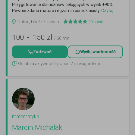
Przygotowanie dla uczniów celujących w wynik +90%.
Pewnie zdana matura i egzamin ósmoklasisty.
Czytaj
więcej
Online, Łódź i 7 innych
39
opinii
100
-
150
zł
/ 60 min
Zadzwoń
Wyślij wiadomość
Ostatnia aktywność: ponad 2 miesiące temu
matematyka
Marcin Michalak