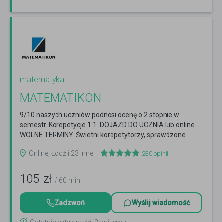
matematyka
MATEMATIKON
9/10 naszych uczniów podnosi ocenę o 2 stopnie w
semestr. Korepetycje 1:1. DOJAZD DO UCZNIA lub online.
WOLNE TERMINY. Świetni korepetytorzy, sprawdzone
efekty.
Czytaj więcej
Online, Łódź i 23 inne
230
opinii
105
zł
/ 60 min
Zadzwoń
Wyślij wiadomość