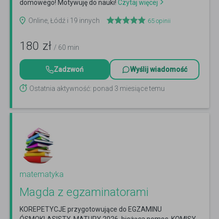
domowego! Motywuję do nauki!
Czytaj więcej
Online, Łódź i 19 innych
65
opinii
180
zł
/ 60 min
Zadzwoń
Wyślij wiadomość
Ostatnia aktywność: ponad 3 miesiące temu
matematyka
Magda z egzaminatorami
KOREPETYCJE przygotowujące do EGZAMINU