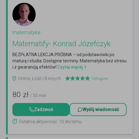
matematyka
Matematify- Konrad Józefczyk
BEZPŁATNA LEKCJA PRÓBNA – od podstawówki po
maturę i studia. Dostępne terminy. Matematyka bez stresu
i z gwarancją efektów!
Czytaj więcej
Online, Łódź i 8 innych
169
opinii
80
zł
/ 50 min
Zadzwoń
Wyślij wiadomość
Ostatnia aktywność: 10 dni temu