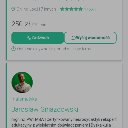
Online, Łódź i 7 innych
17
opinii
250
zł
/ 70 min
Zadzwoń
Wyślij wiadomość
Ostatnia aktywność: ponad miesiąc temu
matematyka
Jarosław Gniazdowski
mgr inż. PW | MBA | Certyfikowany neurodydaktyk i ekspert
edukacyjny z wieloletnim doświadczeniem | Dyskalkulia |