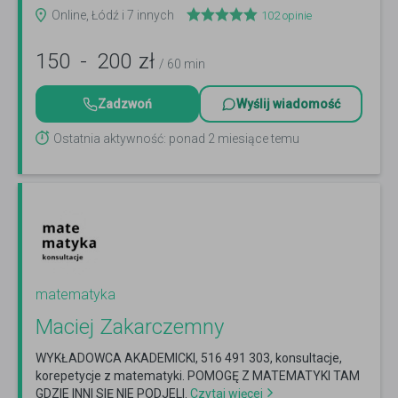
więcej
Online, Łódź i 7 innych
102
opinie
150
-
200
zł
/ 60 min
Zadzwoń
Wyślij wiadomość
Ostatnia aktywność: ponad 2 miesiące temu
matematyka
Maciej Zakarczemny
WYKŁADOWCA AKADEMICKI, 516 491 303, konsultacje,
korepetycje z matematyki. POMOGĘ Z MATEMATYKI TAM
GDZIE INNI SIĘ NIE PODJELI.
Czytaj więcej