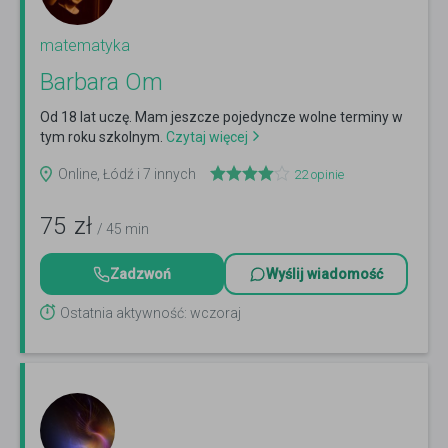
matematyka
Barbara Om
Od 18 lat uczę. Mam jeszcze pojedyncze wolne terminy w
tym roku szkolnym.
Czytaj więcej
Online, Łódź i 7 innych
22
opinie
75
zł
/ 45 min
Zadzwoń
Wyślij wiadomość
Ostatnia aktywność: wczoraj