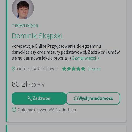
matematyka
Dominik Skępski
Korepetycje Online Przygotowanie do egzaminu
ósmoklasisty oraz matury podstawowej. Zadzwoń i umów
się na darmową lekcje próbną. :)
Czytaj więcej
Online, Łódź i 7 innych
13
opinii
80
zł
/ 60 min
Zadzwoń
Wyślij wiadomość
Ostatnia aktywność: 12 dni temu