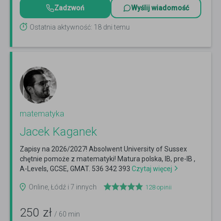
Zadzwoń
Wyślij wiadomość
Ostatnia aktywność: 18 dni temu
matematyka
Jacek Kaganek
Zapisy na 2026/2027! Absolwent University of Sussex
chętnie pomoże z matematyki! Matura polska, IB, pre-IB ,
A-Levels, GCSE, GMAT. 536 342 393
Czytaj więcej
Online, Łódź i 7 innych
128
opinii
250
zł
/ 60 min