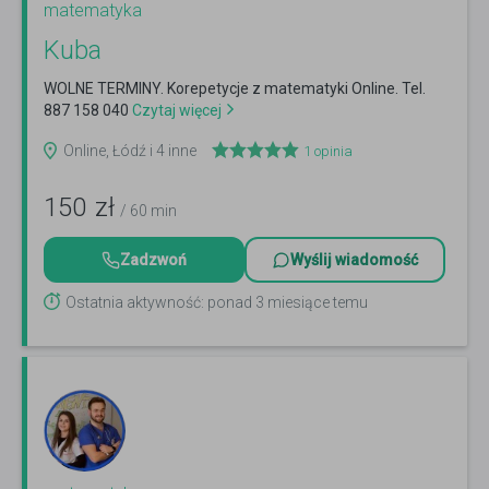
matematyka
Kuba
WOLNE TERMINY. Korepetycje z matematyki Online. Tel.
887 158 040
Czytaj więcej
Online, Łódź i 4 inne
1
opinia
150
zł
/ 60 min
Zadzwoń
Wyślij wiadomość
Ostatnia aktywność: ponad 3 miesiące temu