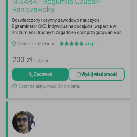
NISABA - Bogumiła Czubak-
Raniszewska
Doświadczony i czynny zawodowo nauczyciel.
Egzaminator OKE. Indywidualne podejście, wsparcie w
zrozumieniu trudnych zagadnień oraz przygotowanie do
egzaminów.
Czytaj więcej
Online, Łódź i 4 inne
41
opinii
200
zł
/ 60 min
Zadzwoń
Wyślij wiadomość
Ostatnia aktywność: 24 dni temu