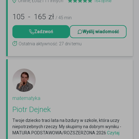
Online, Łódź i 11 innych
164
opinie
105
-
165
zł
/ 45 min
Zadzwoń
Wyślij wiadomość
Ostatnia aktywność: 27 dni temu
matematyka
Piotr Dejnek
Twoje dziecko traci lata na bzdury w szkole, która uczy
niepotrzebnych rzeczy. My skupimy na dobrym wyniku -
MATURA PODSTAWOWA/ROZSZERZONA 2026
Czytaj