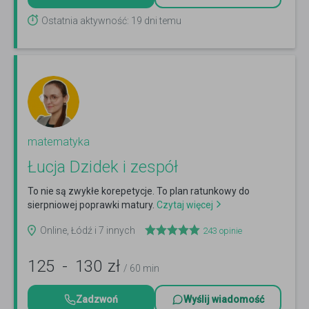
Ostatnia aktywność: 19 dni temu
matematyka
Łucja Dzidek i zespół
To nie są zwykłe korepetycje. To plan ratunkowy do
sierpniowej poprawki matury.
Czytaj więcej
Online, Łódź i 7 innych
243
opinie
125
-
130
zł
/ 60 min
Zadzwoń
Wyślij wiadomość