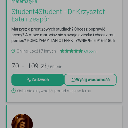
matematyka
Student4Student - Dr Krzysztof
Łata i zespół
Marzysz o prestiżowych studiach? Chcesz poprawić
oceny? A może martwisz się o swoje dziecko i chcesz mu
pomóc? POMOŻEMY TANIO I EFEKTYWNIE !tel.691661806
Czytaj więcej
Online, Łódź i 7 innych
69
opinii
70
-
109
zł
/ 60 min
Zadzwoń
Wyślij wiadomość
Ostatnia aktywność: ponad miesiąc temu