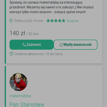
Sprawię, że uznasz matematykę za interesujący
przedmiot. Możemy się nawet o to założyć ;) Nie musisz
wierzyć tylko moim słowom - zobacz opinie innych
uczniów!
Czytaj więcej
Online, Łódź i 4 inne
32
opinie
140
zł
/ 55 min
Zadzwoń
Wyślij wiadomość
Ostatnia aktywność: 10 dni temu
matematyka
Pan Stanisław