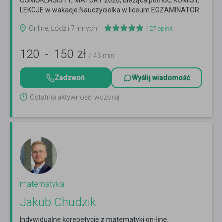
ÓSMOKLASISTY, MATURY 2026, bieżąca pomoc, KOMISY,
LEKCJE w wakacje.Nauczycielka w liceum EGZAMINATOR
MATURALNY.
Czytaj więcej
Online, Łódź i 7 innych
127
opinii
120
-
150
zł
/ 45 min
Zadzwoń
Wyślij wiadomość
Ostatnia aktywność: wczoraj
matematyka
Jakub Chudzik
Indywidualne korepetycje z matematyki on-line.