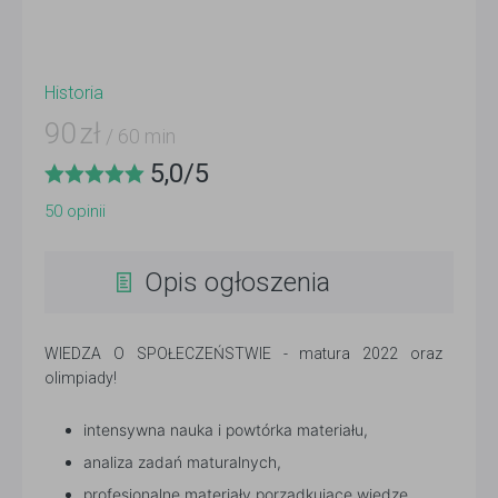
Historia
90
zł
/ 60 min
5,0
/
5
50
opinii
Opis ogłoszenia
WIEDZA O SPOŁECZEŃSTWIE - matura 2022 oraz
olimpiady!
intensywna nauka i powtórka materiału,
analiza zadań maturalnych,
profesjonalne materiały porządkujące wiedzę,