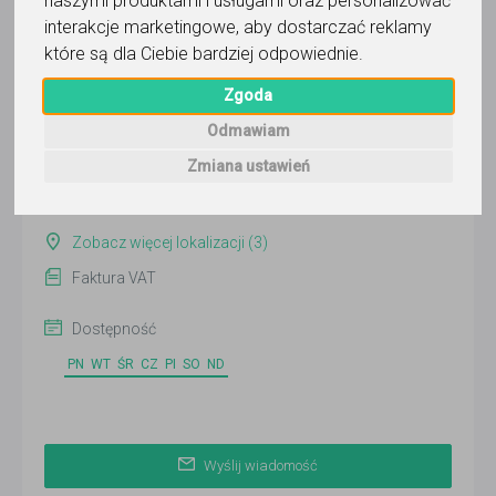
naszymi produktami i usługami oraz personalizować
Wyślij wiadomość
interakcje marketingowe
,
aby dostarczać reklamy
które są dla Ciebie bardziej odpowiednie
.
Ostatnia aktywność:
ponad 3 miesiące temu
Zgoda
Pokaż
Odmawiam
Zmiana ustawień
Online
Warszawa
Zobacz więcej lokalizacji (3)
Faktura VAT
Dostępność
PN
WT
ŚR
CZ
PI
SO
ND
Wyślij wiadomość